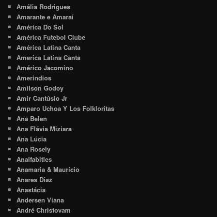
Amália Rodrigues
Amarante e Amaraí
América Do Sol
América Futebol Clube
América Latina Canta
America Latina Canta
Américo Jacomino
Amerindios
Amilson Godoy
Amir Cantúsio Jr
Amparo Uchoa Y Los Folkloritas
Ana Belen
Ana Flávia Miziara
Ana Lúcia
Ana Rosely
Analfabitles
Anamaria & Maurício
Anares Diaz
Anastácia
Andersen Viana
André Christovam