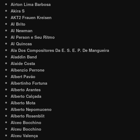
Airton Lima Barbosa
Akira S
AKT2 Frauen Kreisen
Al Brito
Al Newman
Al Person e Seu Ritmo
Al Quincas
Ala Dos Compositores Da E. S. E. P. De Mangueira
Aladdin Band
Alaide Costa
Albenzio Perrone
Albert Pavão
Albertinho Fortuna
Alberto Arantes
Alberto Calçada
Alberto Mota
Alberto Nepomuceno
Alberto Rosenblit
Alceo Bocchino
Alceu Bocchino
Alceu Valença