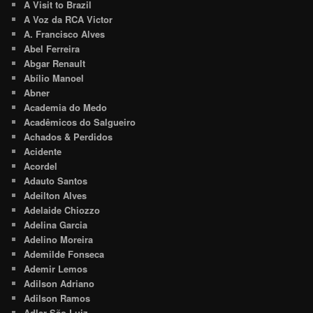
A Visit to Brazil
A Voz da RCA Victor
A. Francisco Alves
Abel Ferreira
Abgar Renault
Abílio Manoel
Abner
Academia do Medo
Acadêmicos do Salgueiro
Achados & Perdidos
Acidente
Acordel
Adauto Santos
Adeilton Alves
Adelaide Chiozzo
Adelina Garcia
Adelino Moreira
Ademilde Fonseca
Ademir Lemos
Adilson Adriano
Adilson Ramos
Adler São Luiz