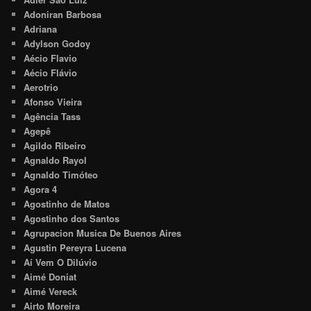
Adoniran Barbosa
Adriana
Adylson Godoy
Aécio Flavio
Aécio Flávio
Aerotrio
Afonso Vieira
Agência Tass
Agepê
Agildo Ribeiro
Agnaldo Rayol
Agnaldo Timóteo
Agora 4
Agostinho de Matos
Agostinho dos Santos
Agrupacion Musica De Buenos Aires
Agustin Pereyra Lucena
Aí Vem O Dilúvio
Aimé Doniat
Aimé Vereck
Airto Moreira