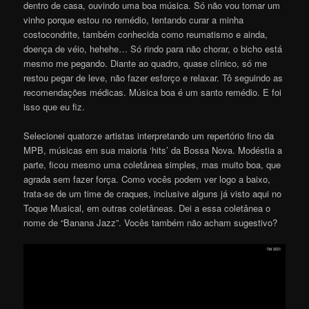
dentro de casa, ouvindo uma boa música. Só não vou tomar um
vinho porque estou no remédio, tentando curar a minha
costocondrite, também conhecida como reumatismo e ainda,
doença de véio, hehehe… Só rindo para não chorar, o bicho está
mesmo me pegando. Diante ao quadro, quase clínico, só me
restou pegar de leve, não fazer esforço e relaxar. Tô seguindo as
recomendações médicas. Música boa é um santo remédio. E foi
isso que eu fiz.
Selecionei quatorze artistas interpretando um repertório fino da
MPB, músicas em sua maioria ‘hits’ da Bossa Nova. Modéstia a
parte, ficou mesmo uma coletânea simples, mas muito boa, que
agrada sem fazer força. Como vocês podem ver logo a baixo,
trata-se de um time de craques, inclusive alguns já visto aqui no
Toque Musical, em outras coletâneas. Dei a essa coletânea o
nome de “Banana Jazz”. Vocês também não acham sugestivo?