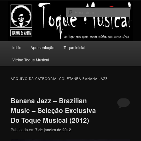
Pular
Pular
Um lugar para quem escuta música com outros olhos.
para
para
Pesqu
o
o
conteúdo
conteúdo
Toque Musical
principal
secundário
Menu
Início
Apresentação
Toque Inicial
principal
Vitrine Toque Musical
ARQUIVO DA CATEGORIA:
COLETÂNEA BANANA JAZZ
Banana Jazz – Brazilian
Music – Seleção Exclusiva
Do Toque Musical (2012)
Publicado em
7 de janeiro de 2012