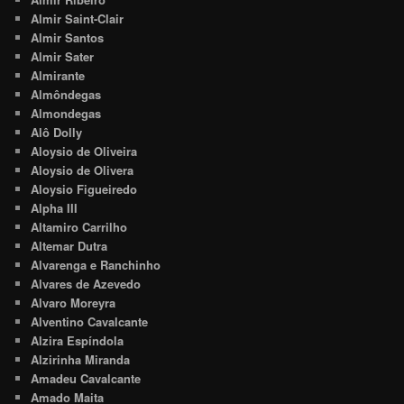
Almir Saint-Clair
Almir Santos
Almir Sater
Almirante
Almôndegas
Almondegas
Alô Dolly
Aloysio de Oliveira
Aloysio de Olivera
Aloysio Figueiredo
Alpha III
Altamiro Carrilho
Altemar Dutra
Alvarenga e Ranchinho
Alvares de Azevedo
Alvaro Moreyra
Alventino Cavalcante
Alzira Espíndola
Alzirinha Miranda
Amadeu Cavalcante
Amado Maita