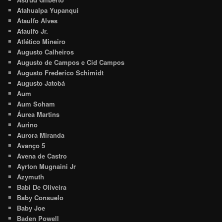
Atahualpa Yupanqui
Ataulfo Alves
Ataulfo Jr.
Atlético Mineiro
Augusto Calheiros
Augusto de Campos e Cid Campos
Augusto Frederico Schimidt
Augusto Jatobá
Aum
Aum Soham
Áurea Martins
Aurino
Aurora Miranda
Avanço 5
Avena de Castro
Ayrton Mugnaini Jr
Azymuth
Babi De Oliveira
Baby Consuelo
Baby Joe
Baden Powell