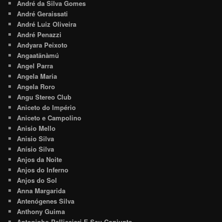
André da Silva Gomes
André Geraissati
André Luiz Oliveira
André Penazzi
Andyara Peixoto
Angaatãnàmú
Angel Parra
Angela Maria
Angela Roro
Angu Stereo Club
Aniceto do Império
Aniceto e Campolino
Anisio Mello
Anisio Silva
Anísio Silva
Anjos da Noite
Anjos do Inferno
Anjos do Sol
Anna Margarida
Antenógenes Silva
Anthony Guima
Antoninho Pellicciari E Seu Conjunto