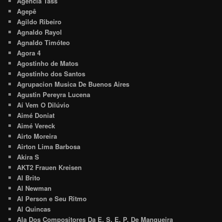
Agência Tass
Agepê
Agildo Ribeiro
Agnaldo Rayol
Agnaldo Timóteo
Agora 4
Agostinho de Matos
Agostinho dos Santos
Agrupacion Musica De Buenos Aires
Agustin Pereyra Lucena
Aí Vem O Dilúvio
Aimé Doniat
Aimé Vereck
Airto Moreira
Airton Lima Barbosa
Akira S
AKT2 Frauen Kreisen
Al Brito
Al Newman
Al Person e Seu Ritmo
Al Quincas
Ala Dos Compositores Da E. S. E. P. De Mangueira