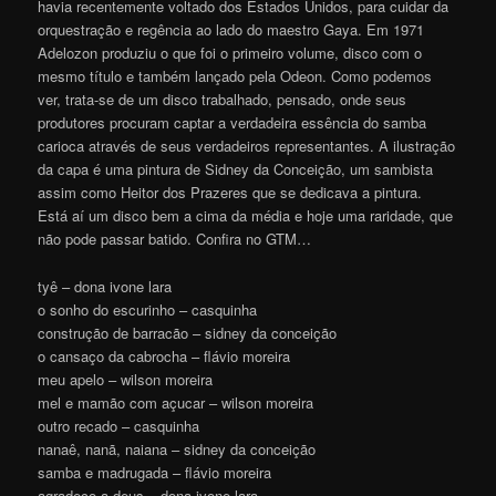
havia recentemente voltado dos Estados Unidos, para cuidar da
orquestração e regência ao lado do maestro Gaya. Em 1971
Adelozon produziu o que foi o primeiro volume, disco com o
mesmo título e também lançado pela Odeon. Como podemos
ver, trata-se de um disco trabalhado, pensado, onde seus
produtores procuram captar a verdadeira essência do samba
carioca através de seus verdadeiros representantes. A ilustração
da capa é uma pintura de Sidney da Conceição, um sambista
assim como Heitor dos Prazeres que se dedicava a pintura.
Está aí um disco bem a cima da média e hoje uma raridade, que
não pode passar batido. Confira no GTM…
tyê – dona ivone lara
o sonho do escurinho – casquinha
construção de barracão – sidney da conceição
o cansaço da cabrocha – flávio moreira
meu apelo – wilson moreira
mel e mamão com açucar – wilson moreira
outro recado – casquinha
nanaê, nanã, naiana – sidney da conceição
samba e madrugada – flávio moreira
agradeço a deus – dona ivone lara