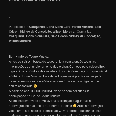
.
Publicado em
Casquinha
,
Dona Ivone Lara
,
Flavio Moreira
,
Selo
Odeon
,
Sidney da Conceição
,
Wilson Moreira
|
Com a tag
Casquinha
,
Dona Ivone lara
,
Selo Odeon
,
Sidney da Conceição
,
Wilson Moreira
Bem vindo ao Toque Musical!
Antes de sair em busca do tesouro, leia com atenção todas as
informações de funcionamento deste blog. Comece pelo cabeçalho,
logo acima, abrindo todas as abas: Início, Apresentação, Toque Inicial
e Vitrine Toque Musical. Lá está tudo que você precisa saber para
navegar em nosso conteúdo e se tornar mais uma amigo culto e
oculto associado
A partir da aba TOQUE INICIAL, você poderá solicitar sua
participação no Grupo Toque Musical.
Ao se inscrever você deve fazer a solicitação e aguardar a
aprovação, no máximo em 24 horas, ou mais
Após a aprovação
você terá o seu acesso liberado ao GTM, podendo buscar os links
mais recentes e pesquisar por postagens antigas (enquanto seus