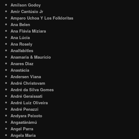
Amilson Godoy
Amir Cantúsio Jr
Amparo Uchoa Y Los Folkloritas
Ana Belen
Ana Flávia Miziara
Ana Lúcia
Ana Rosely
Analfabitles
Anamaria & Maurício
Anares Diaz
Anastácia
Andersen Viana
André Christovam
André da Silva Gomes
André Geraissati
André Luiz Oliveira
André Penazzi
Andyara Peixoto
Angaatãnàmú
Angel Parra
Angela Maria