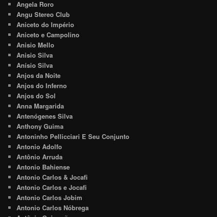
Angela Roro
Angu Stereo Club
Aniceto do Império
Aniceto e Campolino
Anisio Mello
Anisio Silva
Anísio Silva
Anjos da Noite
Anjos do Inferno
Anjos do Sol
Anna Margarida
Antenógenes Silva
Anthony Guima
Antoninho Pellicciari E Seu Conjunto
Antonio Adolfo
Antônio Arruda
Antonio Bahiense
Antonio Carlos & Jocafi
Antonio Carlos e Jocafi
Antonio Carlos Jobim
Antonio Carlos Nóbrega