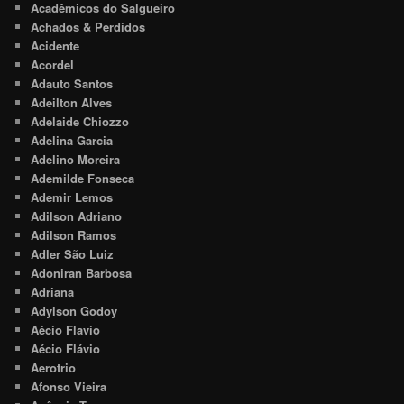
Acadêmicos do Salgueiro
Achados & Perdidos
Acidente
Acordel
Adauto Santos
Adeilton Alves
Adelaide Chiozzo
Adelina Garcia
Adelino Moreira
Ademilde Fonseca
Ademir Lemos
Adilson Adriano
Adilson Ramos
Adler São Luiz
Adoniran Barbosa
Adriana
Adylson Godoy
Aécio Flavio
Aécio Flávio
Aerotrio
Afonso Vieira