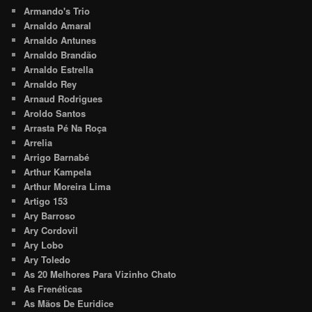
Armando's Trio
Arnaldo Amaral
Arnaldo Antunes
Arnaldo Brandão
Arnaldo Estrella
Arnaldo Rey
Arnaud Rodrigues
Aroldo Santos
Arrasta Pé Na Roça
Arrelia
Arrigo Barnabé
Arthur Kampela
Arthur Moreira Lima
Artigo 153
Ary Barroso
Ary Cordovil
Ary Lobo
Ary Toledo
As 20 Melhores Para Vizinho Chato
As Frenéticas
As Mãos De Euridice