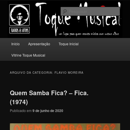
Pular
Pular
Um lugar para quem escuta música com outros olhos.
para
para
Pesqu
o
o
conteúdo
conteúdo
Toque Musical
principal
secundário
Menu
Início
Apresentação
Toque Inicial
principal
Vitrine Toque Musical
ARQUIVO DA CATEGORIA:
FLAVIO MOREIRA
Quem Samba Fica? – Fica.
(1974)
Publicado em
9 de junho de 2020