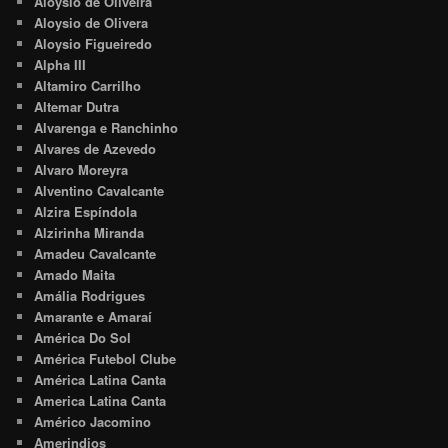
Aloysio de Oliveira
Aloysio de Olivera
Aloysio Figueiredo
Alpha III
Altamiro Carrilho
Altemar Dutra
Alvarenga e Ranchinho
Alvares de Azevedo
Alvaro Moreyra
Alventino Cavalcante
Alzira Espíndola
Alzirinha Miranda
Amadeu Cavalcante
Amado Maita
Amália Rodrigues
Amarante e Amaraí
América Do Sol
América Futebol Clube
América Latina Canta
America Latina Canta
Américo Jacomino
Amerindios