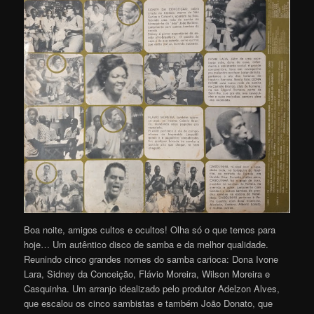
Boa noite, amigos cultos e ocultos! Olha só o que temos para
hoje… Um autêntico disco de samba e da melhor qualidade.
Reunindo cinco grandes nomes do samba carioca: Dona Ivone
Lara, Sidney da Conceição, Flávio Moreira, Wilson Moreira e
Casquinha. Um arranjo idealizado pelo produtor Adelzon Alves,
que escalou os cinco sambistas e também João Donato, que