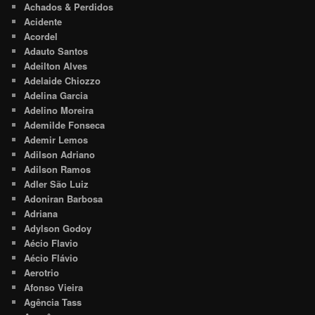
Achados & Perdidos
Acidente
Acordel
Adauto Santos
Adeilton Alves
Adelaide Chiozzo
Adelina Garcia
Adelino Moreira
Ademilde Fonseca
Ademir Lemos
Adilson Adriano
Adilson Ramos
Adler São Luiz
Adoniran Barbosa
Adriana
Adylson Godoy
Aécio Flavio
Aécio Flávio
Aerotrio
Afonso Vieira
Agência Tass