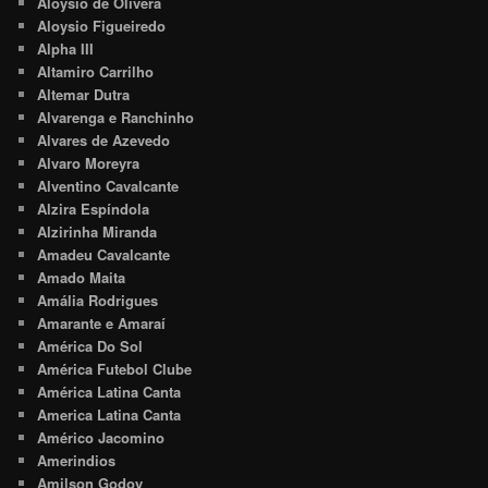
Aloysio de Olivera
Aloysio Figueiredo
Alpha III
Altamiro Carrilho
Altemar Dutra
Alvarenga e Ranchinho
Alvares de Azevedo
Alvaro Moreyra
Alventino Cavalcante
Alzira Espíndola
Alzirinha Miranda
Amadeu Cavalcante
Amado Maita
Amália Rodrigues
Amarante e Amaraí
América Do Sol
América Futebol Clube
América Latina Canta
America Latina Canta
Américo Jacomino
Amerindios
Amilson Godoy