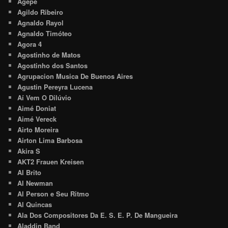
Agepê
Agildo Ribeiro
Agnaldo Rayol
Agnaldo Timóteo
Agora 4
Agostinho de Matos
Agostinho dos Santos
Agrupacion Musica De Buenos Aires
Agustin Pereyra Lucena
Aí Vem O Dilúvio
Aimé Doniat
Aimé Vereck
Airto Moreira
Airton Lima Barbosa
Akira S
AKT2 Frauen Kreisen
Al Brito
Al Newman
Al Person e Seu Ritmo
Al Quincas
Ala Dos Compositores Da E. S. E. P. De Mangueira
Aladdin Band