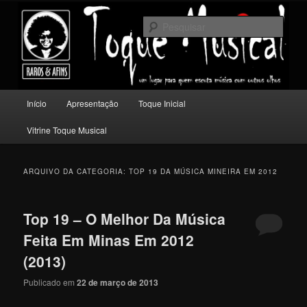
Pular
Pular
Um lugar para quem escuta música com outros olhos.
para
para
Pesqu
o
o
conteúdo
conteúdo
Toque Musical
principal
secundário
Menu
Início
Apresentação
Toque Inicial
principal
Vitrine Toque Musical
ARQUIVO DA CATEGORIA:
TOP 19 DA MÚSICA MINEIRA EM 2012
Top 19 – O Melhor Da Música
Feita Em Minas Em 2012
(2013)
Publicado em
22 de março de 2013