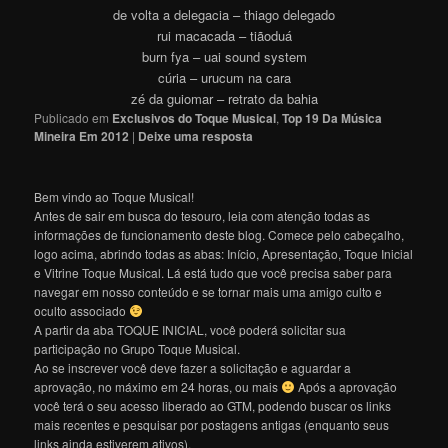
de volta a delegacia – thiago delegado
rui macacada – tiãoduá
burn fya – uai sound system
cúria – urucum na cara
zé da guiomar – retrato da bahia
Publicado em
Exclusivos do Toque Musical
,
Top 19 Da Música
Mineira Em 2012
|
Deixe uma resposta
Bem vindo ao Toque Musical!
Antes de sair em busca do tesouro, leia com atenção todas as
informações de funcionamento deste blog. Comece pelo cabeçalho,
logo acima, abrindo todas as abas: Início, Apresentação, Toque Inicial
e Vitrine Toque Musical. Lá está tudo que você precisa saber para
navegar em nosso conteúdo e se tornar mais uma amigo culto e
oculto associado
A partir da aba TOQUE INICIAL, você poderá solicitar sua
participação no Grupo Toque Musical.
Ao se inscrever você deve fazer a solicitação e aguardar a
aprovação, no máximo em 24 horas, ou mais
Após a aprovação
você terá o seu acesso liberado ao GTM, podendo buscar os links
mais recentes e pesquisar por postagens antigas (enquanto seus
links ainda estiverem ativos).