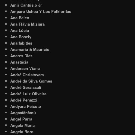
Amir Cantúsio Jr
Amparo Uchoa Y Los Folkloritas
Ana Belen
Ana Flávia Miziara
Ana Lúcia
Ana Rosely
Analfabitles
Anamaria & Maurício
Anares Diaz
Anastácia
Andersen Viana
André Christovam
André da Silva Gomes
André Geraissati
André Luiz Oliveira
André Penazzi
Andyara Peixoto
Angaatãnàmú
Angel Parra
Angela Maria
Angela Roro