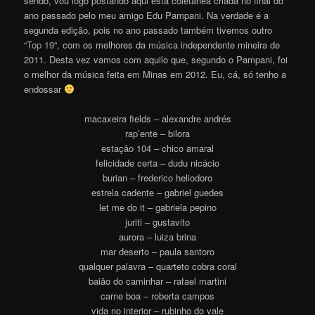
sendo, vou logo postando aqui esta coletânea criada no final do
ano passado pelo meu amigo Edu Pampani. Na verdade é a
segunda edição, pois no ano passado também tivemos outro
“
Top 19
“, com os melhores da música independente mineira de
2011. Desta vez vamos com aquilo que, segundo o Pampani, foi
o melhor da música feita em Minas em 2012. Eu, cá, só tenho a
endossar
macaxeira fields – alexandre andrés
rap’ente – bilora
estação 104 – chico amaral
felicidade certa – dudu nicácio
burian – frederico heliodoro
estrela cadente – gabriel guedes
let me do it – gabriela pepino
juriti – gustavito
aurora – luiza brina
mar deserto – paula santoro
qualquer palavra – quarteto cobra coral
baião do caminhar – rafael martini
carne boa – roberta campos
vida no interior – rubinho do vale