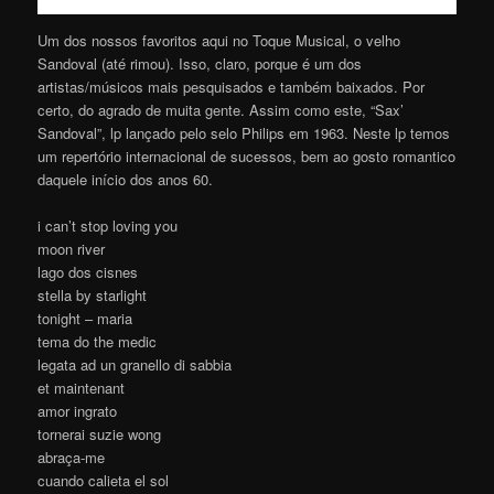
Um dos nossos favoritos aqui no Toque Musical, o velho
Sandoval (até rimou). Isso, claro, porque é um dos
artistas/músicos mais pesquisados e também baixados. Por
certo, do agrado de muita gente. Assim como este, “Sax’
Sandoval”, lp lançado pelo selo Philips em 1963. Neste lp temos
um repertório internacional de sucessos, bem ao gosto romantico
daquele início dos anos 60.
i can’t stop loving you
moon river
lago dos cisnes
stella by starlight
tonight – maria
tema do the medic
legata ad un granello di sabbia
et maintenant
amor ingrato
tornerai suzie wong
abraça-me
cuando calieta el sol