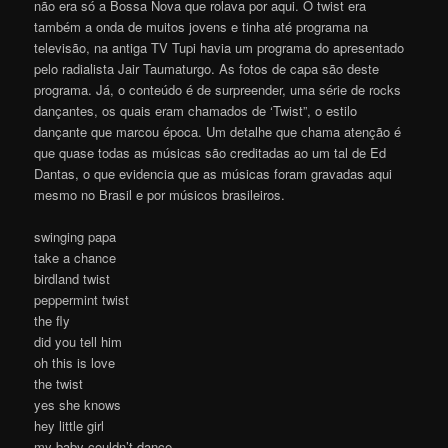
não era só a Bossa Nova que rolava por aqui. O twist era
também a onda de muitos jovens e tinha até programa na
televisão, na antiga TV Tupi havia um programa do apresentado
pelo radialista Jair Taumaturgo. As fotos de capa são deste
programa. Já, o conteúdo é de surpreender, uma série de rocks
dançantes, os quais eram chamados de ‘Twist”, o estilo
dançante que marcou época. Um detalhe que chama atenção é
que quase todas as músicas são creditadas ao um tal de Ed
Dantas, o que evidencia que as músicas foram gravadas aqui
mesmo no Brasil e por músicos brasileiros.
swinging papa
take a chance
birdland twist
peppermint twist
the fly
did you tell him
oh this is love
the twist
yes she knows
hey little girl
my baby couldn’t dance