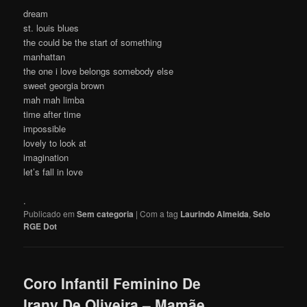
dream
st. louis blues
the could be the start of something
manhattan
the one i love belongs somebody else
sweet georgia brown
mah mah limba
time after time
impossible
lovely to look at
imagination
let’s fall in love
.
Publicado em
Sem categoria
|
Com a tag
Laurindo Almeida
,
Selo
RGE Dot
Coro Infantil Feminino De
Irany De Oliveira – Mamãe