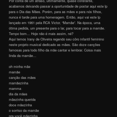
Por conta de um atraso, ultimamente, quase constante,
acabamos deixando passar a oportunidade de postar aqui este lp
para o Dia das Mães. Porém, para as mães e para nós filhos,
nunca é tarde para uma homenagem. Então, aqui vai este lp
lançado em 1961 pela RCA Victor, “Mamãe”. Na época, uma
ótima pedida, um presente para o lar, para tocar para a mamãe.
Tempo bom… Hoje não é mais assim, né?
Aqui temos Irany de Oliveira regendo seu côro infantil feminino
neste projeto musical dedicado as mães. São doze canções
famosas para todo filho da mãe cantar e lembrar. Coisa mais
linda da mamãe…
oh minha mãe
mamãe
canção das mães
mamãezinha
mamma
dia da mães
mãezinha querida
doce mãezinha
o sorriso da mamãe
pra você mãezinha