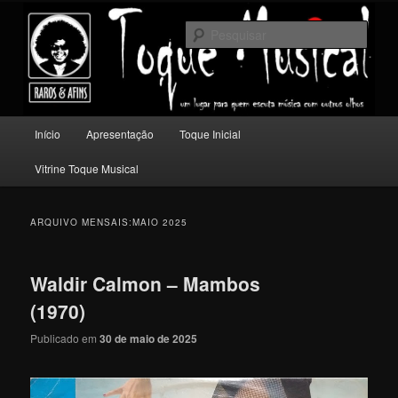
Pular
Pular
Um lugar para quem escuta música com outros olhos.
para
para
Pesqu
o
o
conteúdo
conteúdo
Toque Musical
principal
secundário
Menu
Início
Apresentação
Toque Inicial
principal
Vitrine Toque Musical
ARQUIVO MENSAIS:
MAIO 2025
Waldir Calmon – Mambos
(1970)
Publicado em
30 de maio de 2025