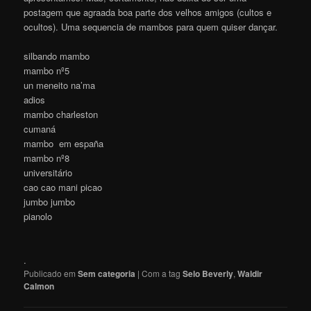
postagem que agraada boa parte dos velhos amigos (cultos e
ocultos). Uma sequencia de mambos para quem quiser dançar.
silbando mambo
mambo nº5
un meneito na’ma
adios
mambo charleston
cumaná
mambo em españa
mambo nº8
universitário
cao cao mani picao
jumbo jumbo
pianolo
.
Publicado em
Sem categoria
|
Com a tag
Selo Beverly
,
Waldir
Calmon