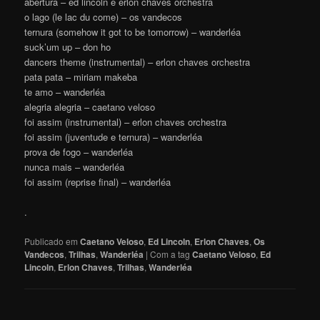
abertura – ed lincoln e erlon chaves orchestra
o lago (le lac du come) – os vandecos
ternura (somehow it got to be tomorrow) – wanderléa
suck’um up – don ho
dancers theme (instrumental) – erlon chaves orchestra
pata pata – miriam makeba
te amo – wanderléa
alegria alegria – caetano veloso
foi assim (instrumental) – erlon chaves orchestra
foi assim (juventude e ternura) – wanderléa
prova de fogo – wanderléa
nunca mais – wanderléa
foi assim (reprise final) – wanderléa
.
Publicado em
Caetano Veloso
,
Ed Lincoln
,
Erlon Chaves
,
Os
Vandecos
,
Trilhas
,
Wanderléa
|
Com a tag
Caetano Veloso
,
Ed
Lincoln
,
Erlon Chaves
,
Trilhas
,
Wanderléa