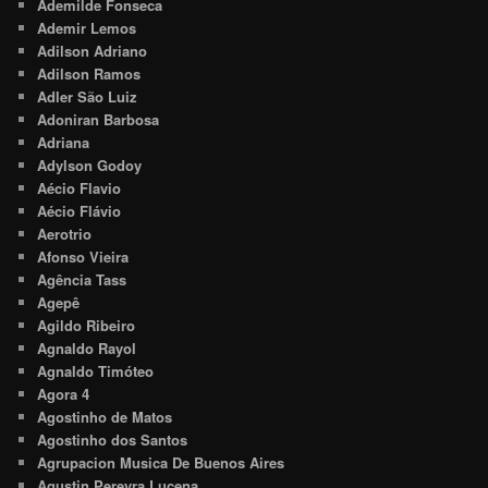
Ademilde Fonseca
Ademir Lemos
Adilson Adriano
Adilson Ramos
Adler São Luiz
Adoniran Barbosa
Adriana
Adylson Godoy
Aécio Flavio
Aécio Flávio
Aerotrio
Afonso Vieira
Agência Tass
Agepê
Agildo Ribeiro
Agnaldo Rayol
Agnaldo Timóteo
Agora 4
Agostinho de Matos
Agostinho dos Santos
Agrupacion Musica De Buenos Aires
Agustin Pereyra Lucena