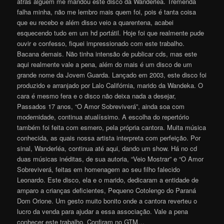
atrás alguém me mandou este disco da Wanderléa. Tremenda
falha minha, não me lembro mais quem foi, pois é tanta coisa
que eu recebo e além disso veio a quarentena, acabei
esquecendo tudo em um hd portátil. Hoje foi que realmente pude
ouvir e confesso, fiquei impressionado com este trabalho.
Bacana demais. Não tinha intensão de publicar cds, mas este
aqui realmente vale a pena, além do mais é um disco de um
grande nome da Jovem Guarda. Lançado em 2003, este disco foi
produzido e arranjado por Lalo Califórnia, marido da Wandeka. O
cara é mesmo fera e o disco não deixa nada a desejar,
Passados 17 anos, “O Amor Sobreviverá”, ainda soa com
modernidade, continua atualíssimo. A escolha do repertório
também foi feita com esmero, pela própria cantora. Muita música
conhecida, as quais nossa artista interpreta com perfeição. Por
sinal, Wanderléa, continua até aqui, dando um show. Há no cd
duas músicas inéditas, de sua autoria, “Veio Mostrar” e “O Amor
Sobreviverá, feitas em homenagem ao seu filho falecido
Leonardo. Este disco, ela e o marido, dedicaram a entidade de
amparo a crianças deficientes, Pequeno Cotolengo do Paraná
Dom Orione. Um gesto muito bonito onde a cantora reverteu o
lucro da venda para ajudar a essa associação. Vale a pena
conhecer este trabalho. Confiram no GTM…