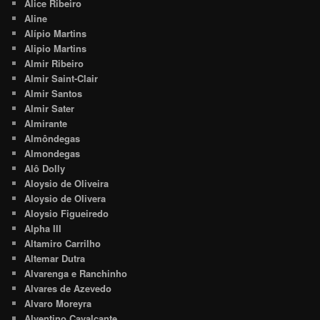
Alice Ribeiro
Aline
Alípio Martins
Alipio Martins
Almir Ribeiro
Almir Saint-Clair
Almir Santos
Almir Sater
Almirante
Almôndegas
Almondegas
Alô Dolly
Aloysio de Oliveira
Aloysio de Olivera
Aloysio Figueiredo
Alpha III
Altamiro Carrilho
Altemar Dutra
Alvarenga e Ranchinho
Alvares de Azevedo
Alvaro Moreyra
Alventino Cavalcante