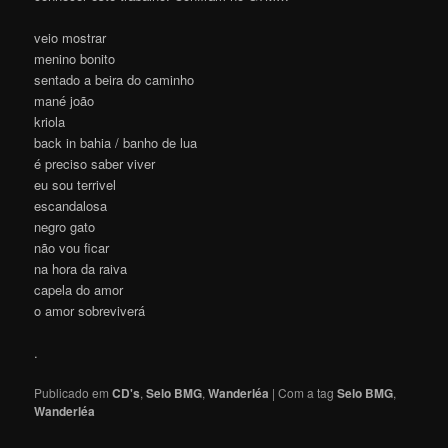
veio mostrar
menino bonito
sentado a beira do caminho
mané joão
kriola
back in bahia / banho de lua
é preciso saber viver
eu sou terrivel
escandalosa
negro gato
não vou ficar
na hora da raiva
capela do amor
o amor sobreviverá
.
Publicado em
CD's
,
Selo BMG
,
Wanderléa
|
Com a tag
Selo BMG
,
Wanderléa