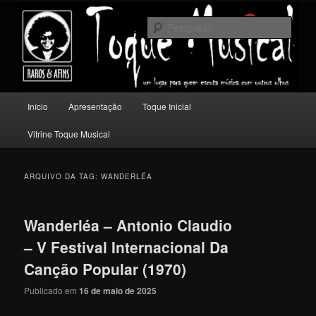
Pular
Pular
Um lugar para quem escuta música com outros olhos.
para
para
Pesqu
o
o
conteúdo
conteúdo
Toque Musical
principal
secundário
Menu
Início
Apresentação
Toque Inicial
principal
Vitrine Toque Musical
ARQUIVO DA TAG:
WANDERLÉA
Wanderléa – Antonio Claudio
– V Festival Internacional Da
Canção Popular (1970)
Publicado em
16 de maio de 2025