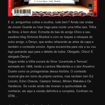
E aí, amiguinhos cultos e ocultos, tudo bem? Ainda nas ondas
da Jovem Guarda eu hoje trago para vocês uma trilha rara. Trilha
de filme, é bom dizer. Extraída do baú do amigo Chico e seu
saudoso blog Sintonia Musikal e com os toques e retoques do
outro amigo, o Denys, que andou refazendo as artes da capa e
também o conteúdo sonoro. Agora encaminha para nós e eu vou
logo postando aqui para o deleite de todos. Obrigado, Chico! E
obrigado Denys!
Segue então a trilha sonora do filme “Juventude e Ternura”,
estreado em 1968, tendo a cantora Wanderléa e o ator Anselmo
Duarte como os protagonistas dessa história. O conteúdo
musical gira em torno da própria cantora, mas também tem Ed
Lincoln, Erlon Chaves, Caetano Veloso, Miriam Makeba e Os
Vandecos. Se vocês ainda não tiveram a oportunidade de
conhecer, eis aqui a versão definitiva e completa. Confiram no
GTM…