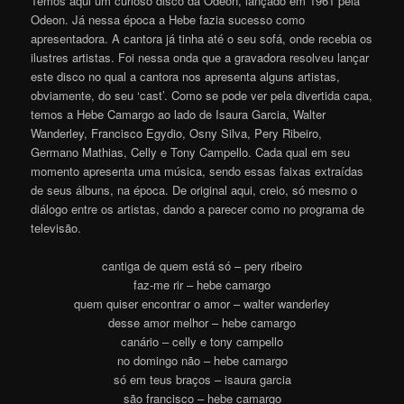
Temos aqui um curioso disco da Odeon, lançado em 1961 pela
Odeon. Já nessa época a Hebe fazia sucesso como
apresentadora. A cantora já tinha até o seu sofá, onde recebia os
ilustres artistas. Foi nessa onda que a gravadora resolveu lançar
este disco no qual a cantora nos apresenta alguns artistas,
obviamente, do seu ‘cast’. Como se pode ver pela divertida capa,
temos a Hebe Camargo ao lado de Isaura Garcia, Walter
Wanderley, Francisco Egydio, Osny Silva, Pery Ribeiro,
Germano Mathias, Celly e Tony Campello. Cada qual em seu
momento apresenta uma música, sendo essas faixas extraídas
de seus álbuns, na época. De original aqui, creio, só mesmo o
diálogo entre os artistas, dando a parecer como no programa de
televisão.
cantiga de quem está só – pery ribeiro
faz-me rir – hebe camargo
quem quiser encontrar o amor – walter wanderley
desse amor melhor – hebe camargo
canário – celly e tony campello
no domingo não – hebe camargo
só em teus braços – isaura garcia
são francisco – hebe camargo