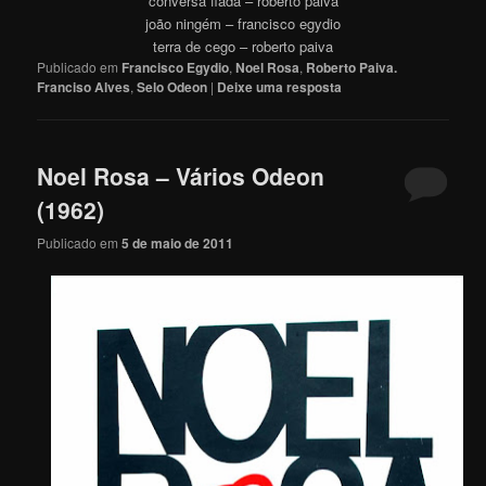
conversa fiada – roberto paiva
joão ningém – francisco egydio
terra de cego – roberto paiva
Publicado em
Francisco Egydio
,
Noel Rosa
,
Roberto Paiva.
Franciso Alves
,
Selo Odeon
|
Deixe uma resposta
Noel Rosa – Vários Odeon
(1962)
Publicado em
5 de maio de 2011