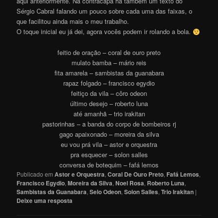
aqui anteriormente. Na contracapa há também um texto do
Sérgio Cabral falando um pouco sobre cada uma das faixas, o
que facilitou ainda mais o meu trabalho.
O toque inicial eu já dei, agora vocês podem ir rolando a bola.
feitio de oração – coral de ouro preto
mulato bamba – mário reis
fita amarela – sambistas da guanabara
rapaz folgado – francisco egydio
feitiço da vila – côro odeon
último desejo – roberto luna
até amanhã – trio irakitan
pastorinhas – a banda do corpo de bombeiros rj
gago apaixonado – moreira da silva
eu vou prá vila – astor e orquestra
pra esquecer – solon salles
conversa de botequim – fafá lemos
Publicado em
Astor e Orquestra
,
Coral De Ouro Preto
,
Fafá Lemos
,
Francisco Egydio
,
Moreira da Silva
,
Noel Rosa
,
Roberto Luna
,
Sambistas da Guanabara
,
Selo Odeon
,
Solon Salles
,
Trio Irakitan
|
Deixe uma resposta