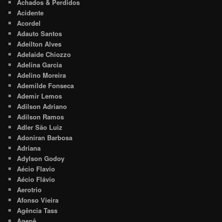
Achados & Perdidos
Acidente
Acordel
Adauto Santos
Adeilton Alves
Adelaide Chiozzo
Adelina Garcia
Adelino Moreira
Ademilde Fonseca
Ademir Lemos
Adilson Adriano
Adilson Ramos
Adler São Luiz
Adoniran Barbosa
Adriana
Adylson Godoy
Aécio Flavio
Aécio Flávio
Aerotrio
Afonso Vieira
Agência Tass
Agepê