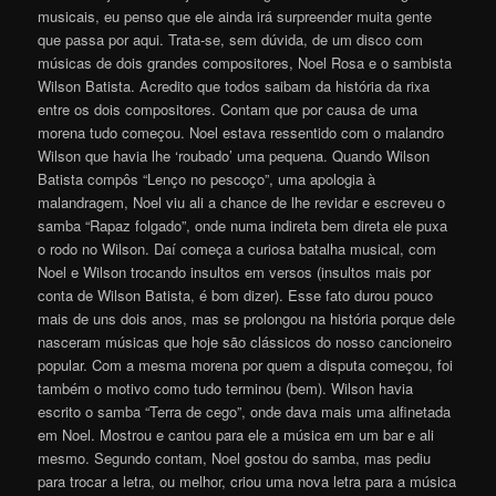
musicais, eu penso que ele ainda irá surpreender muita gente
que passa por aqui. Trata-se, sem dúvida, de um disco com
músicas de dois grandes compositores, Noel Rosa e o sambista
Wilson Batista. Acredito que todos saibam da história da rixa
entre os dois compositores. Contam que por causa de uma
morena tudo começou. Noel estava ressentido com o malandro
Wilson que havia lhe ‘roubado’ uma pequena. Quando Wilson
Batista compôs “Lenço no pescoço”, uma apologia à
malandragem, Noel viu ali a chance de lhe revidar e escreveu o
samba “Rapaz folgado”, onde numa indireta bem direta ele puxa
o rodo no Wilson. Daí começa a curiosa batalha musical, com
Noel e Wilson trocando insultos em versos (insultos mais por
conta de Wilson Batista, é bom dizer). Esse fato durou pouco
mais de uns dois anos, mas se prolongou na história porque dele
nasceram músicas que hoje são clássicos do nosso cancioneiro
popular. Com a mesma morena por quem a disputa começou, foi
também o motivo como tudo terminou (bem). Wilson havia
escrito o samba “Terra de cego”, onde dava mais uma alfinetada
em Noel. Mostrou e cantou para ele a música em um bar e ali
mesmo. Segundo contam, Noel gostou do samba, mas pediu
para trocar a letra, ou melhor, criou uma nova letra para a música