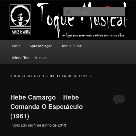
Pular
Pular
Um lugar para quem escuta música com outros olhos.
para
para
Pesqu
o
o
conteúdo
conteúdo
Toque Musical
principal
secundário
Menu
Início
Apresentação
Toque Inicial
principal
Vitrine Toque Musical
ARQUIVO DA CATEGORIA:
FRANCISCO EGYDIO
Hebe Camargo – Hebe
Comanda O Espetáculo
(1961)
Publicado em
1 de junho de 2013