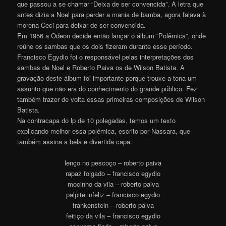
que passou a se chamar “Deixa de ser convencida”. A letra que
antes dizia a Noel para perder a mania de bamba, agora falava à
morena Ceci para deixar de ser convencida.
Em 1956 a Odeon decide então lançar o álbum “Polêmica”, onde
reúne os sambas que os dois fizeram durante esse período.
Francisco Egydio foi o responsável pelas interpretações dos
sambas de Noel e Roberto Paiva os de Wilson Batista. A
gravação deste álbum foi importante porque trouxe a tona um
assunto que não era do conhecimento do grande público. Fez
também trazer de volta essas primeiras composições de Wilson
Batista.
Na contracapa do lp de 10 polegadas, temos um texto
explicando melhor essa polêmica, escrito por Nassara, que
também assina a bela e divertida capa.
lenço no pescoço – roberto paiva
rapaz folgado – francisco egydio
mocinho da vila – roberto paiva
palpite infeliz – francisco egydio
frankenstein – roberto paiva
feitiço da vila – francisco egydio