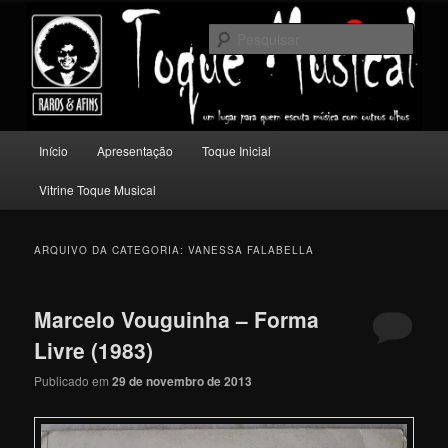
Pular
Pular
Um lugar para quem escuta música com outros olhos.
para
para
Pesqu
o
o
conteúdo
conteúdo
Toque Musical
principal
secundário
Menu
Início
Apresentação
Toque Inicial
principal
Vitrine Toque Musical
ARQUIVO DA CATEGORIA:
VANESSA FALABELLA
Marcelo Vouguinha – Forma
Livre (1983)
Publicado em
29 de novembro de 2013