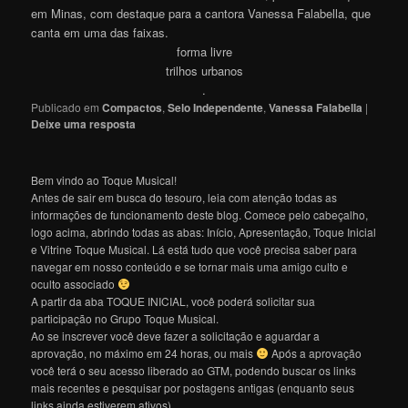
em Minas, com destaque para a cantora Vanessa Falabella, que
canta em uma das faixas.
forma livre
trilhos urbanos
.
Publicado em
Compactos
,
Selo Independente
,
Vanessa Falabella
|
Deixe uma resposta
Bem vindo ao Toque Musical!
Antes de sair em busca do tesouro, leia com atenção todas as
informações de funcionamento deste blog. Comece pelo cabeçalho,
logo acima, abrindo todas as abas: Início, Apresentação, Toque Inicial
e Vitrine Toque Musical. Lá está tudo que você precisa saber para
navegar em nosso conteúdo e se tornar mais uma amigo culto e
oculto associado
A partir da aba TOQUE INICIAL, você poderá solicitar sua
participação no Grupo Toque Musical.
Ao se inscrever você deve fazer a solicitação e aguardar a
aprovação, no máximo em 24 horas, ou mais
Após a aprovação
você terá o seu acesso liberado ao GTM, podendo buscar os links
mais recentes e pesquisar por postagens antigas (enquanto seus
links ainda estiverem ativos).