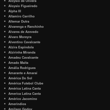
Aloysio de Olivera
Aloysio Figueiredo
Alpha III
Altamiro Carrilho
Altemar Dutra
Alvarenga e Ranchinho
Alvares de Azevedo
Alvaro Moreyra
Alventino Cavalcante
Alzira Espíndola
Alzirinha Miranda
Amadeu Cavalcante
Amado Maita
Amália Rodrigues
Amarante e Amaraí
América Do Sol
América Futebol Clube
América Latina Canta
America Latina Canta
Américo Jacomino
Amerindios
Amilson Godoy