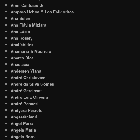
Amir Cantúsio Jr
Amparo Uchoa Y Los Folkloritas
Ana Belen
Ana Flávia Miziara
Ana Lúcia
Ana Rosely
Analfabitles
Anamaria & Maurício
Anares Diaz
Anastácia
Andersen Viana
André Christovam
André da Silva Gomes
André Geraissati
André Luiz Oliveira
André Penazzi
Andyara Peixoto
Angaatãnàmú
Angel Parra
Angela Maria
Angela Roro