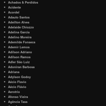
Achados & Perdidos
Acidente
Acordel
Adauto Santos
Adeilton Alves
Adelaide Chiozzo
Adelina Garcia
Adelino Moreira
Ademilde Fonseca
Ademir Lemos
Adilson Adriano
Adilson Ramos
Adler São Luiz
Adoniran Barbosa
Adriana
Adylson Godoy
Aécio Flavio
Aécio Flávio
Aerotrio
Afonso Vieira
Agência Tass