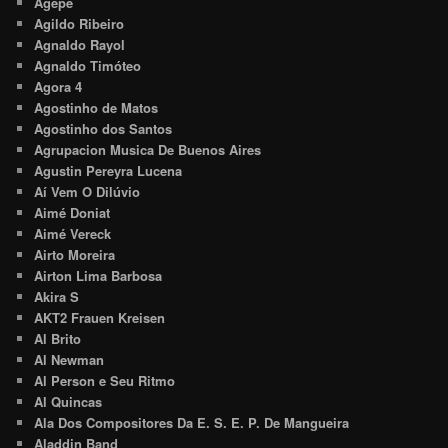
Agepê
Agildo Ribeiro
Agnaldo Rayol
Agnaldo Timóteo
Agora 4
Agostinho de Matos
Agostinho dos Santos
Agrupacion Musica De Buenos Aires
Agustin Pereyra Lucena
Aí Vem O Dilúvio
Aimé Doniat
Aimé Vereck
Airto Moreira
Airton Lima Barbosa
Akira S
AKT2 Frauen Kreisen
Al Brito
Al Newman
Al Person e Seu Ritmo
Al Quincas
Ala Dos Compositores Da E. S. E. P. De Mangueira
Aladdin Band