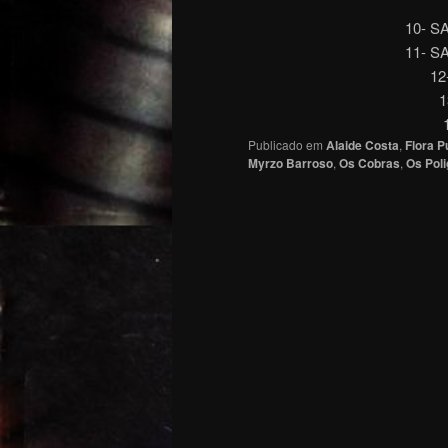
10- S
11- S
12
1
Publicado em
Alaide Costa
,
Flora P
Myrzo Barroso
,
Os Cobras
,
Os Poli