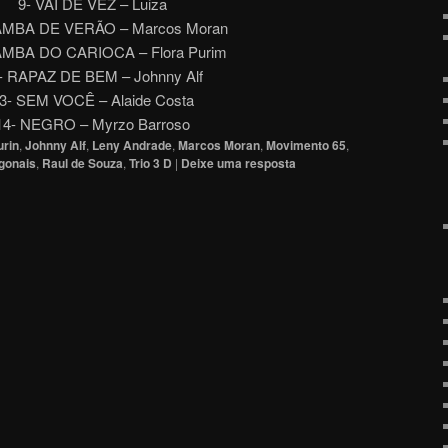
9- VAI DE VEZ – Luiza
AMBA DE VERÃO – Marcos Moran
AMBA DO CARIOCA – Flora Purim
- RAPAZ DE BEM – Johnny Alf
3- SEM VOCÊ – Alaide Costa
14- NEGRO – Myrzo Barroso
urin
,
Johnny Alf
,
Leny Andrade
,
Marcos Moran
,
Movimento 65
,
gonais
,
Raul de Souza
,
Trio 3 D
|
Deixe uma resposta