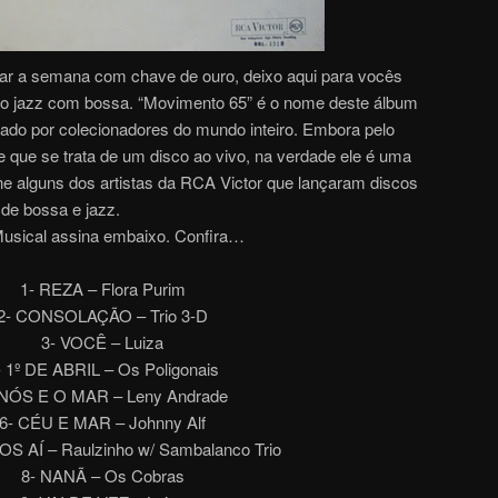
har a semana com chave de ouro, deixo aqui para vocês
 do jazz com bossa. “Movimento 65” é o nome deste álbum
ado por colecionadores do mundo inteiro. Embora pelo
e que se trata de um disco ao vivo, na verdade ele é uma
ne alguns dos artistas da RCA Victor que lançaram discos
de bossa e jazz.
usical assina embaixo. Confira…
1- REZA – Flora Purim
2- CONSOLAÇÃO – Trio 3-D
3- VOCÊ – Luiza
- 1º DE ABRIL – Os Poligonais
 NÓS E O MAR – Leny Andrade
6- CÉU E MAR – Johnny Alf
S AÍ – Raulzinho w/ Sambalanco Trio
8- NANÃ – Os Cobras