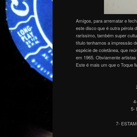
Amigos, para arrematar e fec
este disco que é outra pérola
raríssimo, também super cultu
título tenhamos a impressão d
espécie de coletânea, que reú
em 1965. Obviamente artistas 
Este é mais um que o Toque M
4
5-
7- ESTAMO