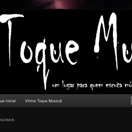
ica com outros olhos.
l
ue Inicial
Vitrine Toque Musical
IGONAIS