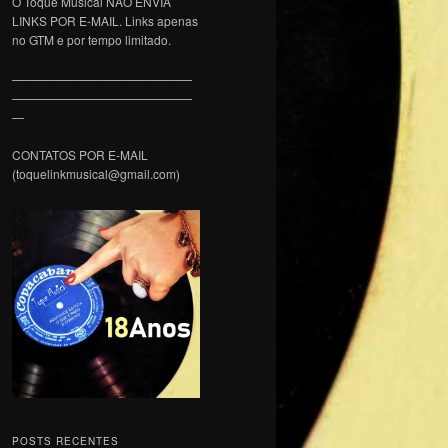
O Toque Musical NÃO ENVIA
LINKS POR E-MAIL. Links apenas
no GTM e por tempo limitado.
———————————————
———————————————
—
CONTATOS POR E-MAIL
(toquelinkmusical@gmail.com)
POSTS RECENTES