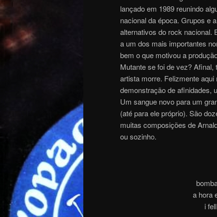
lançado em 1989 reunindo alg
nacional da época. Grupos e ar
alternativos do rock nacional.
a um dos mais importantes nom
bem o que motivou a produção 
Mutante se foi de vez? Afinal
artista morre. Felizmente aqu
demonstração de afinidades, 
Um sangue novo para um grand
(até para ele próprio). São d
muitas composições de Arnaldo
ou sozinh
o
.
bomba
a hora 
i fe