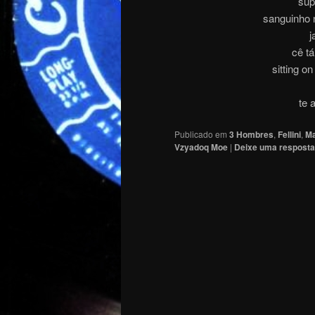
sup
sanguinho 
j
cê tá
sitting o
te 
Publicado em
3 Hombres
,
Fellini
,
Ma
Vzyadoq Moe
|
Deixe uma resposta