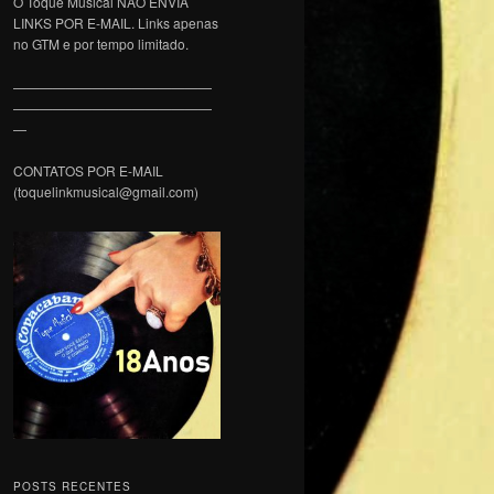
O Toque Musical NÃO ENVIA
LINKS POR E-MAIL. Links apenas
no GTM e por tempo limitado.
———————————————
———————————————
—
CONTATOS POR E-MAIL
(toquelinkmusical@gmail.com)
POSTS RECENTES