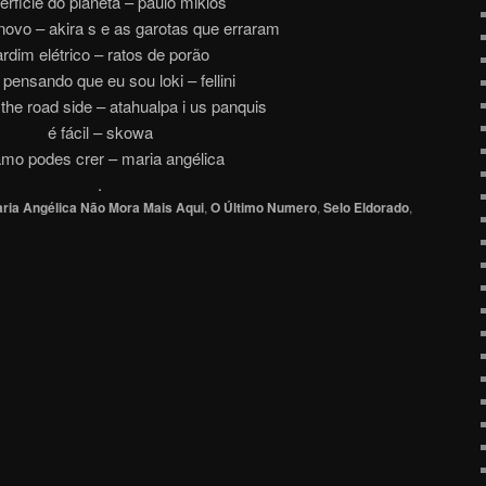
erficie do planeta – paulo miklos
novo – akira s e as garotas que erraram
ardim elétrico – ratos de porão
 pensando que eu sou loki – fellini
n the road side – atahualpa i us panquis
é fácil – skowa
amo podes crer – maria angélica
.
ria Angélica Não Mora Mais Aqui
,
O Último Numero
,
Selo Eldorado
,