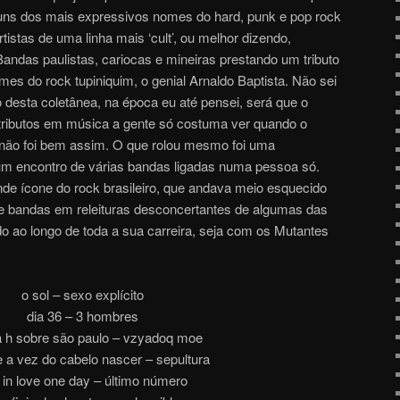
uns dos mais expressivos nomes do hard, punk e pop rock
tistas de uma linha mais ‘cult’, ou melhor dizendo,
 Bandas paulistas, cariocas e mineiras prestando um tributo
es do rock tupiniquim, o genial Arnaldo Baptista. Não sei
desta coletânea, na época eu até pensei, será que o
, tributos em música a gente só costuma ver quando o
i não foi bem assim. O que rolou mesmo foi uma
um encontro de várias bandas ligadas numa pessoa só.
e ícone do rock brasileiro, que andava meio esquecido
oze bandas em releituras desconcertantes de algumas das
 ao longo de toda a sua carreira, seja com os Mutantes
o sol – sexo explícito
dia 36 – 3 hombres
 h sobre são paulo – vzyadoq moe
e a vez do cabelo nascer – sepultura
ll in love one day – último número