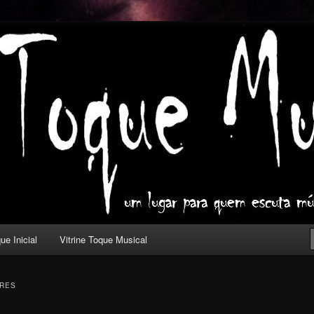
ica com outros olhos.
l
ue Inicial
Vitrine Toque Musical
RES