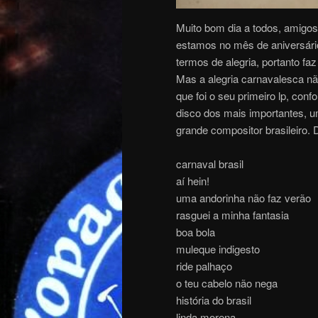
Muito bom dia a todos, amigos
estamos no mês de aniversár
termos de alegria, portanto f
Mas a alegria carnavalesca nã
que foi o seu primeiro lp, con
disco dos mais importantes, 
grande compositor brasileiro.
carnaval brasil
aí hein!
uma andorinha não faz verão
rasguei a minha fantasia
boa bola
muleque indigesto
ride palhaço
o teu cabelo não nega
história do brasil
linda morena