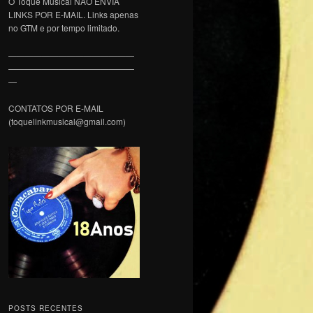
O Toque Musical NÃO ENVIA
LINKS POR E-MAIL. Links apenas
no GTM e por tempo limitado.
———————————————
———————————————
—
CONTATOS POR E-MAIL
(toquelinkmusical@gmail.com)
POSTS RECENTES