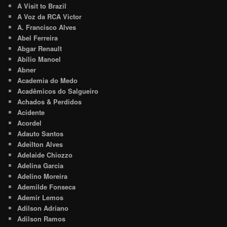
A Visit to Brazil
A Voz da RCA Victor
A. Francisco Alves
Abel Ferreira
Abgar Renault
Abílio Manoel
Abner
Academia do Medo
Acadêmicos do Salgueiro
Achados & Perdidos
Acidente
Acordel
Adauto Santos
Adeilton Alves
Adelaide Chiozzo
Adelina Garcia
Adelino Moreira
Ademilde Fonseca
Ademir Lemos
Adilson Adriano
Adilson Ramos