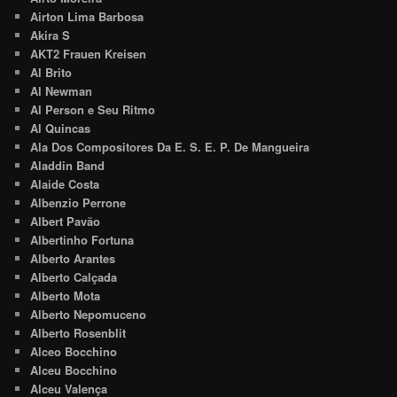
Airton Lima Barbosa
Akira S
AKT2 Frauen Kreisen
Al Brito
Al Newman
Al Person e Seu Ritmo
Al Quincas
Ala Dos Compositores Da E. S. E. P. De Mangueira
Aladdin Band
Alaide Costa
Albenzio Perrone
Albert Pavão
Albertinho Fortuna
Alberto Arantes
Alberto Calçada
Alberto Mota
Alberto Nepomuceno
Alberto Rosenblit
Alceo Bocchino
Alceu Bocchino
Alceu Valença