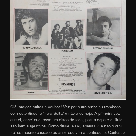
Olá, amigos cultos e ocultos! Vez por outra tenho eu trombado
com este disco, o “Fera Solta” e não é de hoje. A primeira vez
que vi, achei que fosse um disco de rock, pois a capa e o título
são bem sugestivos. Como disse, eu vi, apenas vi e não o ouvi.
Foi só mesmo passado os anos que vim a conhecê-lo. Confesso