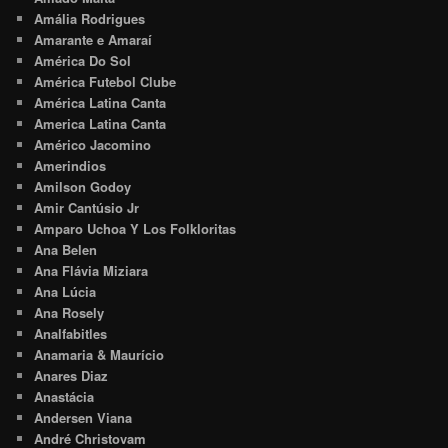
Amália Rodrigues
Amarante e Amaraí
América Do Sol
América Futebol Clube
América Latina Canta
America Latina Canta
Américo Jacomino
Amerindios
Amilson Godoy
Amir Cantúsio Jr
Amparo Uchoa Y Los Folkloritas
Ana Belen
Ana Flávia Miziara
Ana Lúcia
Ana Rosely
Analfabitles
Anamaria & Maurício
Anares Diaz
Anastácia
Andersen Viana
André Christovam