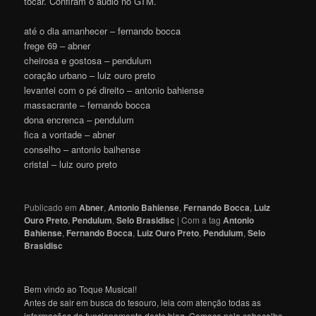
tocar. Confiram o áudio no GTM.
até o dia amanhecer – fernando bocca
frege 69 – abner
cheirosa e gostosa – pendulum
coração urbano – luiz ouro preto
levantei com o pé direito – antonio bahiense
massacrante – fernando bocca
dona encrenca – pendulum
fica a vontade – abner
conselho – antonio baihense
cristal – luiz ouro preto
Publicado em
Abner
,
Antonio Bahiense
,
Fernando Bocca
,
Luiz
Ouro Preto
,
Pendulum
,
Selo Brasidisc
|
Com a tag
Antonio
Bahiense
,
Fernando Bocca
,
Luiz Ouro Preto
,
Pendulum
,
Selo
Brasidisc
Bem vindo ao Toque Musical!
Antes de sair em busca do tesouro, leia com atenção todas as
informações de funcionamento deste blog. Comece pelo cabeçalho,