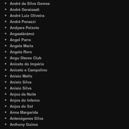
André da Silva Gomes
André Geraissati
André Luiz Oliveira
André Penazzi
Andyara Peixoto
Angaatãnàmú
Angel Parra
Angela Maria
Angela Roro
Angu Stereo Club
Aniceto do Império
Aniceto e Campolino
Anisio Mello
Anisio Silva
Anísio Silva
Anjos da Noite
Anjos do Inferno
Anjos do Sol
Anna Margarida
Antenógenes Silva
Anthony Guima