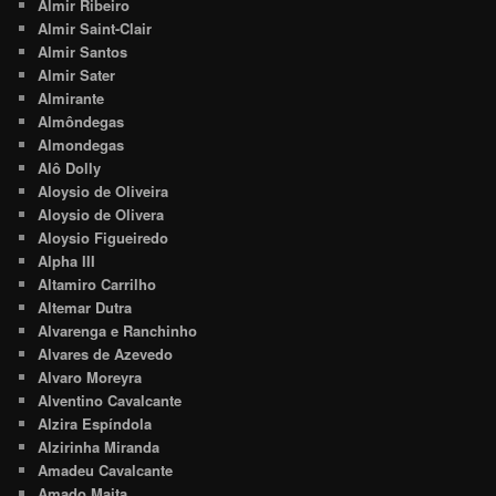
Almir Ribeiro
Almir Saint-Clair
Almir Santos
Almir Sater
Almirante
Almôndegas
Almondegas
Alô Dolly
Aloysio de Oliveira
Aloysio de Olivera
Aloysio Figueiredo
Alpha III
Altamiro Carrilho
Altemar Dutra
Alvarenga e Ranchinho
Alvares de Azevedo
Alvaro Moreyra
Alventino Cavalcante
Alzira Espíndola
Alzirinha Miranda
Amadeu Cavalcante
Amado Maita