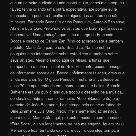
que na primeira audição eu não gostei muito, achei meio pop, ou
talvez tenha criando uma outra expectativa, até porquê eu já
conhecia um pouco o trabalho de alguns dos artistas que são
mineiros. Fernando Bocca, o grupo Pendulum, Antonio Bahiense,
Abner e Luiz Ouro Preto são os artistas que fazem parte dessa
cooperativa. Uma produção que ficou a cargo do Fernando
Bocca e direção de Osmar Zan (filho do acordeonista e também
produtor Mário Zan) para o selo Brasidisc. Na internet há
pouquíssimas informações sobre este disco e também sobre
seus artistas. Mesmo sendo aqui de Minas, artistas que
compunham a cena musical de Belo Horizonte, pouco consegui
de informação sobre eles. Bocca, infelizmente faleceu, creio que
ainda nos anos 90. O grupo Pendulum está na ativa desde os
anos 70 se apresentando em casas noturnas e bailes. Antonio
Bahiense era um publicitário que trocou o desenho pela música,
sendo ainda hoje um cantor da noite. Abner (Nascimento) era
parceiro de João Boamorte, hoje atende pelo nome artístico de
Biné Zimmer e Luiz Ouro Preto, infelizmente não achei nada
sobre ele… Mas estão aqui, presentes nesse álbum chamado
“Fera Solta”, cujo o lançamento, se não me engano, foi em 1983.
Melhor que ficar tentando explicar é ouvir o que eles tem para