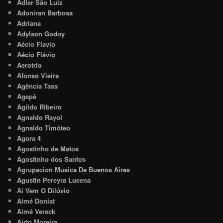
Adler São Luiz
Adoniran Barbosa
Adriana
Adylson Godoy
Aécio Flavio
Aécio Flávio
Aerotrio
Afonso Vieira
Agência Tass
Agepê
Agildo Ribeiro
Agnaldo Rayol
Agnaldo Timóteo
Agora 4
Agostinho de Matos
Agostinho dos Santos
Agrupacion Musica De Buenos Aires
Agustin Pereyra Lucena
Aí Vem O Dilúvio
Aimé Doniat
Aimé Vereck
Airto Moreira