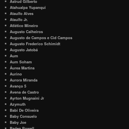
Astrud Gilberto
Atahualpa Yupanqui
Ataulfo Alves
Ataulfo Jr.
Atlético Mineiro
Augusto Calheiros
Augusto de Campos e Cid Campos
Augusto Frederico Schimidt
Augusto Jatobá
Aum
Aum Soham
Áurea Martins
Aurino
Aurora Miranda
Avanço 5
Avena de Castro
Ayrton Mugnaini Jr
Azymuth
Babi De Oliveira
Baby Consuelo
Baby Joe
Baden Powell