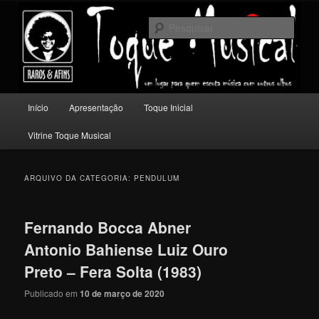
Pular
Pular
Um lugar para quem escuta música com outros olhos.
para
para
Pesqu
o
o
conteúdo
conteúdo
Toque Musical
principal
secundário
Menu
Início
Apresentação
Toque Inicial
principal
Vitrine Toque Musical
ARQUIVO DA CATEGORIA:
PENDULUM
Fernando Bocca Abner
Antonio Bahiense Luiz Ouro
Preto – Fera Solta (1983)
Publicado em
10 de março de 2020