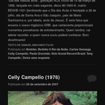
“Dia dos nossos avós”, gravação RCA Victor de 15 de março de
1956, lançada em maio seguinte, disco 80-1600-A, matriz
BE6VB-1021 (lembrando que o Dia dos Avós é festejado a 26 de
julho, dia de Santa Ana e São Joaquim, pais de Maria
Santíssima e, por tabela, avós de Jesus). É esta faixa que
encerra o nosso trigésimo GRB, que certamente proporcionará
momentos proveitosos de entretenimento. Quem lembra, vai
adorar recordar, e quem nunca ouviu poderá conhecer. Bom
divertimento!
TEXTO DE SAMUEL MACHADO FILHO
Publicado em
Betinho
,
Betinho O Rei da Noite
,
Carlos Gonzaga
,
Celly Campello
,
Paulo Gracindo
,
Selo Grand Record Brazil
,
Tony
Campello
|
Deixe uma resposta
Celly Campello (1976)
Publicado em
26 de setembro de 2007