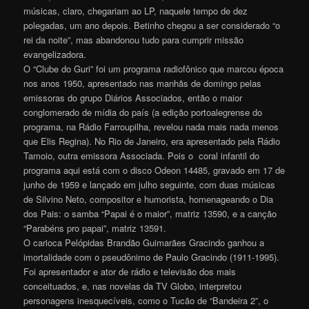
músicas, claro, chegariam ao LP, naquele tempo de dez
polegadas, um ano depois. Betinho chegou a ser considerado “o
rei da noite”, mas abandonou tudo para cumprir missão
evangelizadora.
O “Clube do Guri” foi um programa radiofônico que marcou época
nos anos 1950, apresentado nas manhãs de domingo pelas
emissoras do grupo Diários Associados, então o maior
conglomerado de mídia do país (a edição portoalegrense do
programa, na Rádio Farroupilha, revelou nada mais nada menos
que Elis Regina). No Rio de Janeiro, era apresentado pela Rádio
Tamoio, outra emissora Associada. Pois o
coral infantil do
programa aqui está com o disco Odeon 14485, gravado em 17 de
junho de 1959 e lançado em julho seguinte, com duas músicas
de Silvino Neto, compositor e humorista, homenageando o Dia
dos Pais: o samba “Papai é o maior”, matriz 13590, e a canção
“Parabéns pro papai”, matriz 13591.
O carioca Pelópidas Brandão Guimarães Gracindo ganhou a
imortalidade com o pseudônimo de Paulo Gracindo (1911-1995).
Foi apresentador e ator de rádio e televisão dos mais
conceituados, e, nas novelas da TV Globo, interpretou
personagens inesquecíveis, como o Tucão de “Bandeira 2”, o