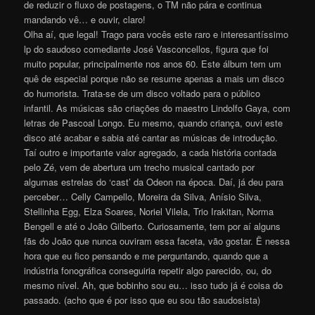
de reduzir o fluxo de postagens, o TM não pára e continua
mandando vê… e ouvir, claro!
Olha aí, que legal! Trago para vocês este raro e interesantíssimo
lp do saudoso comediante José Vasconcellos, figura que foi
muito popular, principalmente nos anos 60. Este álbum tem um
quê de especial porque não se resume apenas a mais um disco
do humorista. Trata-se de um disco voltado para o público
infantil. As músicas são criações do maestro Lindolfo Gaya, com
letras de Pascoal Longo. Eu mesmo, quando criança, ouvi este
disco até acabar e sabia até cantar as músicas de introdução.
Taí outro e importante valor agregado, a cada história contada
pelo Zé, vem de abertura um trecho musical cantado por
algumas estrelas do ‘cast’ da Odeon na época. Daí, já deu para
perceber… Celly Campello, Moreira da Silva, Anísio Silva,
Stellinha Egg, Elza Soares, Noriel Vilela, Trio Irakitan, Norma
Bengell e até o João Gilberto. Curiosamente, tem por aí alguns
fãs do João que nunca ouviram essa faceta, vão gostar. Ë nessa
hora que eu fico pensando e me perguntando, quando que a
indústria fonográfica conseguiria repetir algo parecido, ou, do
mesmo nível. Ah, que bobinho sou eu… isso tudo já é coisa do
passado. (acho que é por isso que eu sou tão saudosista)