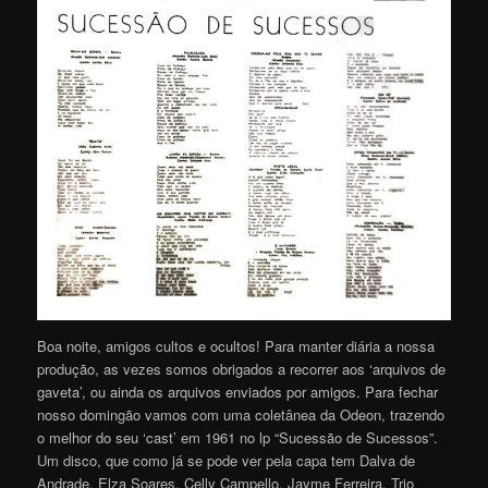
Boa noite, amigos cultos e ocultos! Para manter diária a nossa
produção, as vezes somos obrigados a recorrer aos ‘arquivos de
gaveta’, ou ainda os arquivos enviados por amigos. Para fechar
nosso domingão vamos com uma coletânea da Odeon, trazendo
o melhor do seu ‘cast’ em 1961 no lp “Sucessão de Sucessos”.
Um disco, que como já se pode ver pela capa tem Dalva de
Andrade, Elza Soares, Celly Campello, Jayme Ferreira, Trio