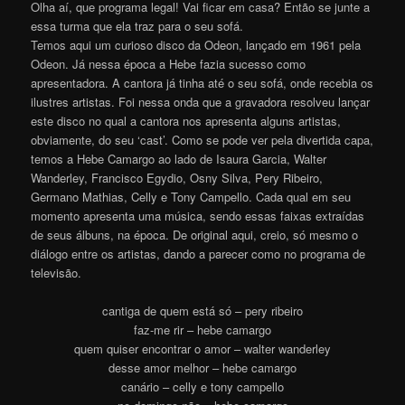
Olha aí, que programa legal! Vai ficar em casa? Então se junte a
essa turma que ela traz para o seu sofá.
Temos aqui um curioso disco da Odeon, lançado em 1961 pela
Odeon. Já nessa época a Hebe fazia sucesso como
apresentadora. A cantora já tinha até o seu sofá, onde recebia os
ilustres artistas. Foi nessa onda que a gravadora resolveu lançar
este disco no qual a cantora nos apresenta alguns artistas,
obviamente, do seu ‘cast’. Como se pode ver pela divertida capa,
temos a Hebe Camargo ao lado de Isaura Garcia, Walter
Wanderley, Francisco Egydio, Osny Silva, Pery Ribeiro,
Germano Mathias, Celly e Tony Campello. Cada qual em seu
momento apresenta uma música, sendo essas faixas extraídas
de seus álbuns, na época. De original aqui, creio, só mesmo o
diálogo entre os artistas, dando a parecer como no programa de
televisão.
cantiga de quem está só – pery ribeiro
faz-me rir – hebe camargo
quem quiser encontrar o amor – walter wanderley
desse amor melhor – hebe camargo
canário – celly e tony campello