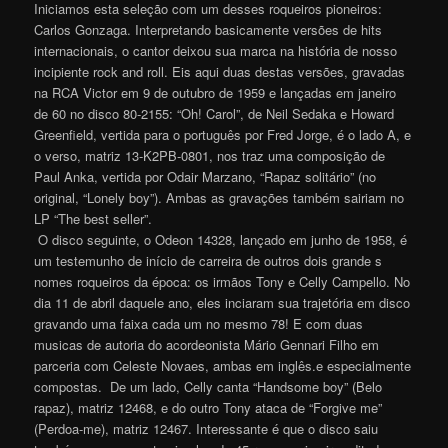
Iniciamos esta seleção com um desses roqueiros pioneiros:
Carlos Gonzaga. Interpretando basicamente versões de hits
internacionais, o cantor deixou sua marca na história de nosso
incipiente rock and roll. Eis aqui duas destas versões, gravadas
na RCA Victor em 9 de outubro de 1959 e lançadas em janeiro
de 60 no disco 80-2155: “Oh! Carol”, de Neil Sedaka e Howard
Greenfield, vertida para o português por Fred Jorge, é o lado A, e
o verso, matriz 13-K2PB-0801, nos traz uma composição de
Paul Anka, vertida por Odair Marzano, “Rapaz solitário” (no
original, “Lonely boy”). Ambas as gravações também sairiam no
LP “The best seller”.
O disco seguinte, o Odeon 14328, lançado em junho de 1958, é
um testemunho de início de carreira de outros dois grande s
nomes roqueiros da época: os irmãos Tony e Celly Campello. No
dia 11 de abril daquele ano, eles inciaram sua trajetória em disco
gravando uma faixa cada um no mesmo 78! E com duas
musicas de autoria do acordeonista Mário Gennari Filho em
parceria com Celeste Novaes, ambas em inglês.e especialmente
compostas.
De um lado, Celly canta “Handsome boy” (Belo
rapaz), matriz 12468, e do outro Tony ataca de “Forgive me”
(Perdoa-me), matriz 12467. Interessante é que o disco saiu