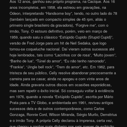
Aos 12 anos, ganhou seu próprio programa, na Cacique. Aos 16
anos incompletos, em 1958, ela estreou em gravações, na
Odeon, interpretando “Handsome boy”, tendo, no outro lado do 78
(também lançado em compacto simples de 45 rpm, aliás o
primeiro single brasileiro da gravadora), “Forgive me”, com o
irmão, Tony. O estouro definitivo, porém, veio em março de
1959, quando saiu o clássico “Estúpido Cupido (Stupid Cupid)”,
versão de Fred Jorge para um hit de Neil Sedaka, que logo
tornou-se coqueluche nacional. Daí vieram outros sucessos até
hoje lembrados, tais como “Lacinhos cor de rosa”, “Muito jovem”,
“Banho de lua”, “Túnel do amor”, “Eu não tenho namorado”,
“Frankie”, “Jingle bell rock”, “Trem do amor”, etc. Em 1962, para
tristeza de seu público, Celly resolve abandonar precocemente a
carreira para se casar, ainda no apogeu e com vinte anos de
idade. Ainda gravaria outros discos em ocasiões esporádicas,
mas sem repetir o êxito inicial. Só conseguiu voltar à evidência
em 1976, quando a novela “Estúpido Cupido”, escrita por Mário
Prata para a TV Globo, e ambientada em 1961, reviveu antigos
sucessos dela e de outros contemporâneos, como Carlos
Gonzaga, Ronnie Cord, Wilson Miranda, Sérgio Murilo, Demétrius
e o irmão Tony. A própria Celly declarou à imprensa, certa vez,
que chegou a ganhar mais dinheiro nos seis meses de exibição