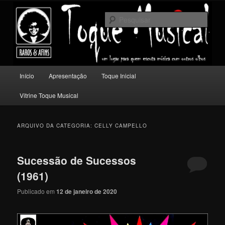
Pular
Pular
Um lugar para quem escuta música com outros olhos.
para
para
Pesqu
o
o
conteúdo
conteúdo
Toque Musical
principal
secundário
Menu
Início
Apresentação
Toque Inicial
principal
Vitrine Toque Musical
ARQUIVO DA CATEGORIA:
CELLY CAMPELLO
Sucessão de Sucessos
(1961)
Publicado em
12 de janeiro de 2020