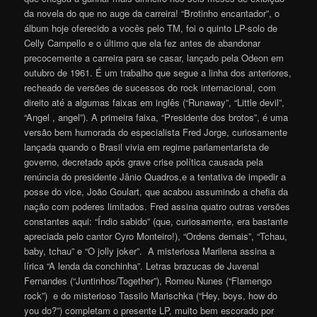
da novela do que no auge da carreira! “Brotinho encantador”, o
álbum hoje oferecido a vocês pelo TM, foi o quinto LP-solo de
Celly Campello e o último que ela fez antes de abandonar
precocemente a carreira para se casar, lançado pela Odeon em
outubro de 1961. É um trabalho que segue a linha dos anteriores,
recheado de versões de sucessos do rock internacional, com
direito até a algumas faixas em inglês (“Runaway”, “Little devil”,
“Angel , angel”). A primeira faixa, “Presidente dos brotos”, é uma
versão bem humorada do especialista Fred Jorge, curiosamente
lançada quando o Brasil vivia em regime parlamentarista de
governo, decretado após grave crise política causada pela
renúncia do presidente Jânio Quadros,e a tentativa de impedir a
posse do vice, João Goulart, que acabou assumindo a chefia da
nação com poderes limitados. Fred assina quatro outras versões
constantes aqui: “Índio sabido” (que, curiosamente, era bastante
apreciada pelo cantor Cyro Monteiro!), “Ordens demais”, “Tchau,
baby, tchau” e “O jolly joker”. A misteriosa Marilena assina a
lírica “A lenda da conchinha”. Letras brazucas de Juvenal
Fernandes (“Juntinhos/Together”), Romeu Nunes (“Flamengo
rock”) e do misterioso Tassilo Marischka (“Hey, boys, how do
you do?”) completam o presente LP, muito bem escorado por