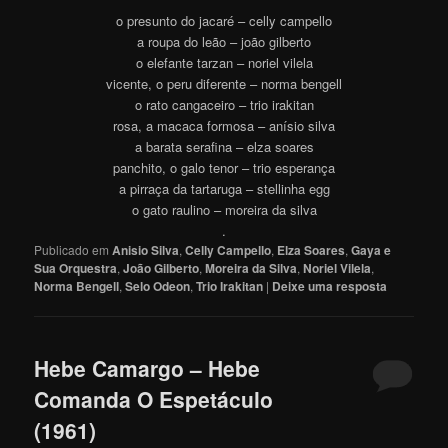
o presunto do jacaré – celly campello
a roupa do leão – joão gilberto
o elefante tarzan – noriel vilela
vicente, o peru diferente – norma bengell
o rato cangaceiro – trio irakitan
rosa, a macaca formosa – anísio silva
a barata serafina – elza soares
panchito, o galo tenor – trio esperança
a pirraça da tartaruga – stellinha egg
o gato raulino – moreira da silva
.
Publicado em
Anisio Silva
,
Celly Campello
,
Elza Soares
,
Gaya e
Sua Orquestra
,
João Gilberto
,
Moreira da Silva
,
Noriel Vilela
,
Norma Bengell
,
Selo Odeon
,
Trio Irakitan
|
Deixe uma resposta
Hebe Camargo – Hebe
Comanda O Espetáculo
(1961)