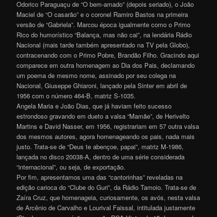
Odorico Paraguaçu de “O bem-amado” (depois seriado), o João
Maciel de “O casarão” e o coronel Ramiro Bastos na primeira
versão de “Gabriela”. Marcou época igualmente como o Primo
Rico do humorístico “Balança, mas não cai”, na lendária Rádio
Nacional (mais tarde também apresentado na TV pela Globo),
contracenando com o Primo Pobre, Brandão Filho. Gracindo aqui
comparece em outra homenagem ao Dia dos Pais, declamando
um poema de mesmo nome, assinado por seu colega na
Nacional, Giuseppe Ghiaroni, lançado pela Sinter em abril de
1956 com o número 464-B, matriz S-1035.
Angela Maria e João Dias, que já haviam feito sucesso
estrondoso gravando em dueto a valsa “Mamãe”, de Herivelto
Martins e David Nasser, em 1956, registrariam em 57 outra valsa
dos mesmos autores, agora homenageando os pais, nada mais
justo. Trata-se de “Deus te abençoe, papai”, matriz M-1986,
lançada no disco 20038-A, dentro de uma série considerada
“internacional”, ou seja, de exportação.
Por fim, apresentamos uma das “cantorinhas” reveladas na
edição carioca do “Clube do Guri”, da Rádio Tamoio. Trata-se de
Zaíra Cruz, que homenageia, curiosamente, os avós, nesta valsa
de Arcênio de Carvalho e Lourival Faissal, intitulada justamente