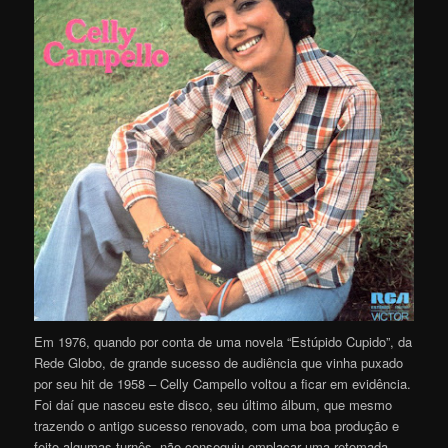
Em 1976, quando por conta de uma novela “Estúpido Cupido”, da
Rede Globo, de grande sucesso de audiência que vinha puxado
por seu hit de 1958 – Celly Campello voltou a ficar em evidência.
Foi daí que nasceu este disco, seu último álbum, que mesmo
trazendo o antigo sucesso renovado, com uma boa produção e
feito algumas turnês, não conseguiu emplacar uma retomada.