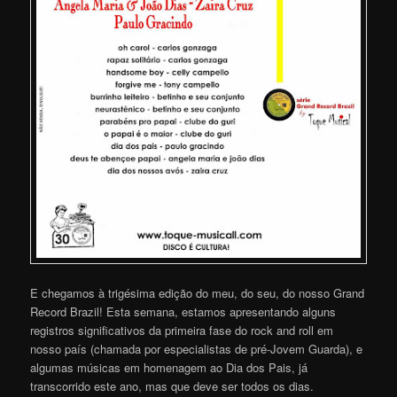
E chegamos à trigésima edição do meu, do seu, do nosso Grand
Record Brazil! Esta semana, estamos apresentando alguns
registros significativos da primeira fase do rock and roll em
nosso país (chamada por especialistas de pré-Jovem Guarda), e
algumas músicas em homenagem ao Dia dos Pais, já
transcorrido este ano, mas que deve ser todos os dias.