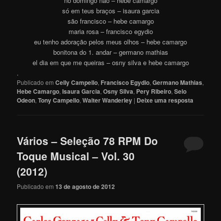
no domingo não – hebe camargo
só em teus braços – isaura garcia
são francisco – hebe camargo
maria rosa – francisco egydio
eu tenho adoração pelos meus olhos – hebe camargo
bonitona do 1. andar – germano mathias
el dia em que me queiras – osny silva e hebe camargo
.
Publicado em
Celly Campello
,
Francisco Egydio
,
Germano Mathias
,
Hebe Camargo
,
Isaura Garcia
,
Osny Silva
,
Pery Ribeiro
,
Selo
Odeon
,
Tony Campello
,
Walter Wanderley
|
Deixe uma resposta
Vários – Seleção 78 RPM Do
Toque Musical – Vol. 30
(2012)
Publicado em
13 de agosto de 2012