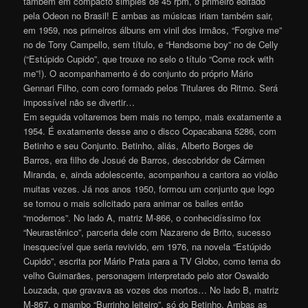
também em compacto simples de 45 rpm, o primeiro editado
pela Odeon no Brasil! E ambas as músicas iriam também sair,
em 1959, nos primeiros álbuns em vinil dos irmãos, “Forgive me”
no de Tony Campello, sem título, e “Handsome boy” no de Celly
(“Estúpido Cupido”, que trouxe no selo o título “Come rock with
me”!). O acompanhamento é do conjunto do próprio Mário
Gennari Filho, com coro formado pelos Titulares do Ritmo. Será
impossível não se divertir…
Em seguida voltaremos bem mais no tempo, mais exatamente a
1954. É exatamente desse ano o disco Copacabana 5286, com
Betinho e seu Conjunto. Betinho, aliás, Alberto Borges de
Barros, era filho de Josué de Barros, descobridor de Cármen
Miranda, e, ainda adolescente, acompanhou a cantora ao violão
muitas vezes. Já nos anos 1950, formou um conjunto que logo
se tornou o mais solicitado para animar os bailes então
“modernos”. No lado A, matriz M-866, o conhecidíssimo fox
“Neurastênico”, parceria dele com Nazareno de Brito, sucesso
inesquecível que seria revivido, em 1976, na novela “Estúpido
Cupido”, escrita por Mário Prata para a TV Globo, como tema do
velho Guimarães, personagem interpretado pelo ator Oswaldo
Louzada, que gravava as vozes dos mortos… No lado B, matriz
M-867, o mambo “Burrinho leiteiro”, só do Betinho. Ambas as