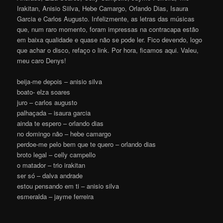
Irakitan, Anisio Siilva, Hebe Camargo, Orlando Dias, Isaura
Garcia e Carlos Augusto. Infelizmente, as letras das músicas
que, num raro momento, foram impressas na contracapa estão
em baixa qualidade e quase não se pode ler. Fico devendo, logo
que achar o disco, refaço o link. Por hora, ficamos aqui. Valeu,
meu caro Denys!
beija-me depois – anisio silva
boato- elza soares
juro – carlos augusto
palhaçada – isaura garcia
ainda te espero – orlando dias
no domingo não – hebe camargo
perdoe-me pelo bem que te quero – orlando dias
broto legal – celly campello
o matador – trio irakitan
ser só – dalva andrade
estou pensando em ti – anisio silva
esmeralda – jayme ferreira