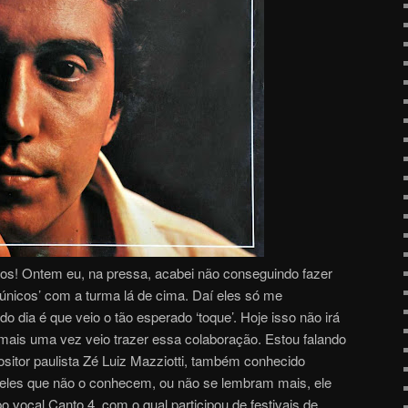
tos! Ontem eu, na pressa, acabei não conseguindo fazer
iúnicos’ com a turma lá de cima. Daí eles só me
 dia é que veio o tão esperado ‘toque’. Hoje isso não irá
 mais uma vez veio trazer essa colaboração. Estou falando
ositor paulista Zé Luiz Mazziotti, também conhecido
eles que não o conhecem, ou não se lembram mais, ele
po vocal Canto 4, com o qual participou de festivais de