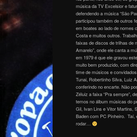
música da TV Excelsior e fatu
defendendo a música “São Pau
participou também de outros fe
em boates ao lado de nomes co
Costa e muitos outros. Trabal
faixas de discos de trilhas de 
Amarelo”, onde ele canta a mú
em 1979 é que ele gravou este 
muito bem produzido, com dir
time de músicos e convidados 
Tunai, Robertinho Silva, Luiz 
conferindo no encarte. Não p
Zéluiz a faixa “Pra sempre”, d
temos no álbum músicas do pró
Gil, Ivan Lins e Vitor Martins,
Baden com PC Pinheiro. Taí, 
rodar…