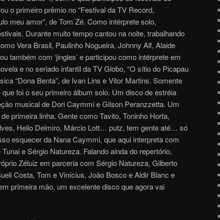
rou o primeiro prêmio no “Festival da TV Record,
lo meu amor”, de Tom Zé. Como intérprete solo,
stivais. Durante muito tempo cantou na noite, trabalhando
mo Vera Brasil, Paulinho Nogueira, Johnny Alf, Alaide
hou também com ‘jingles’ e participou como intérprete em
novela e no seriado infantil da TV Globo, “O sítio do Picapau
sica “Dona Benta”, de Ivan Lins e Vitor Martins. Somente
que foi o seu primeiro álbum solo. Um disco de estréia
eção musical de Dori Caymmi e Gilson Peranzzetta. Um
de primeira linha. Gente como Tavito, Toninho Horta,
Alves, Helio Delmiro, Márcio Lott… putz, tem gente até… só
osso esquecer da Nana Caymmi, que aqui interpreta com
e Tunai e Sérgio Natureza. Falando ainda do repertório,
prio Zéluiz em parceria com Sérgio Natureza, Gilberto
 Sueli Costa, Tom e Vinícius, João Bosco e Aldir Blanc e
em primeira mão, um excelente disco que agora vai