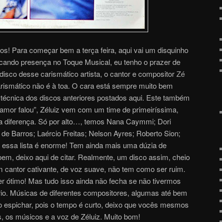
os! Para começar bem a terça feira, aqui vai um disquinho
cando presença no Toque Musical, eu tenho o prazer de
disco desse carismático artista, o cantor e compositor
Zé
rismático não é à toa. O cara está sempre muito bem
técnica dos discos anteriores postados aqui. Este também
 amor falou”, Zéluiz vem com um time de primeiríssima,
 a diferença. Só por alto…, temos Nana Caymmi; Dori
de Barros; Laércio Freitas; Nelson Ayres; Roberto Sion;
essa lista é enorme! Tem ainda mais uma dúzia de
oem, deixo aqui de citar. Realmente, um disco assim, cheio
um cantor cativante, de voz suave, não tem como ser ruim.
r ótimo! Mas tudo isso ainda não fecha se não tivermos
io. Músicas de diferentes compositores, algumas até bem
o espichar, pois o tempo é curto, deixo que vocês mesmos
, os músicos e a voz de Zéluiz. Muito bom!