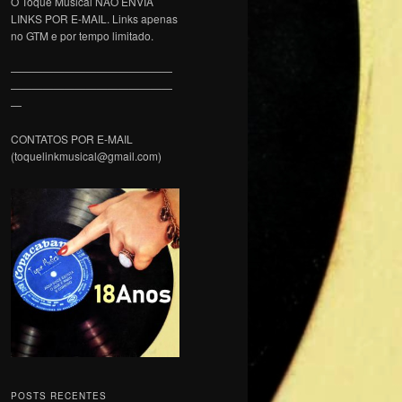
O Toque Musical NÃO ENVIA
LINKS POR E-MAIL. Links apenas
no GTM e por tempo limitado.
———————————————
———————————————
—
CONTATOS POR E-MAIL
(toquelinkmusical@gmail.com)
POSTS RECENTES