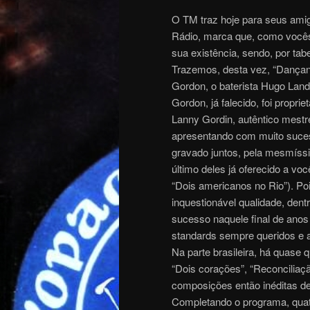
O TM traz hoje para seus amig
Rádio, marca que, como vocês
sua existência, sendo, por tabel
Trazemos, desta vez, “Dançand
Gordon, o baterista Hugo Lande
Gordon, já falecido, foi propri
Lanny Gordin, autêntico mestr
apresentando com muito suces
gravado juntos, pela mesmíssi
último deles já oferecido a v
“Dois americanos no Rio”). Po
inquestionável qualidade, den
sucesso naquele final de anos
standards sempre queridos e ap
Na parte brasileira, há quase
“Dois corações”, “Reconciliaç
composições então inéditas de 
Completando o programa, quatr