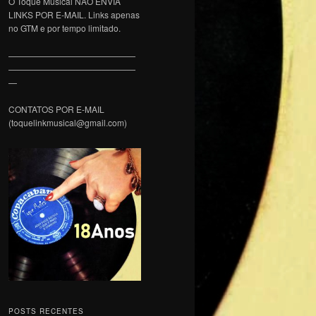
O Toque Musical NÃO ENVIA
LINKS POR E-MAIL. Links apenas
no GTM e por tempo limitado.
———————————————
———————————————
—
CONTATOS POR E-MAIL
(toquelinkmusical@gmail.com)
POSTS RECENTES