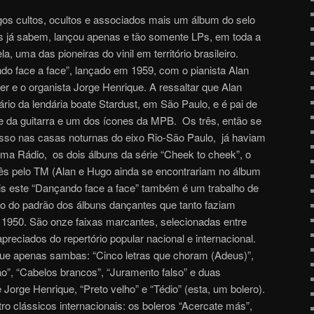
os cultos, ocultos e associados mais um álbum do selo
 já sabem, lançou apenas e tão somente LPs, em toda a
a, uma das pioneiras do vinil em território brasileiro.
o face a face”, lançado em 1959, com o pianista Alan
r e o organista Jorge Henrique. A ressaltar que Alan
etário da lendária boate Stardust, em São Paulo, e é pai de
e da guitarra e um dos ícones da MPB. Os três, então se
so nas casas noturnas do eixo Rio-São Paulo, já haviam
ma Rádio, os dois álbuns da série “Cheek to cheek”, o
ocês pelo TM (Alan e Hugo ainda se encontrariam no álbum
is este “Dançando face a face” também é um trabalho de
tro do padrão dos álbuns dançantes que tanto faziam
 1950. São onze faixas marcantes, selecionadas entre
reciados do repertório popular nacional e internacional.
 que apenas sambas: “Cinco letras que choram (Adeus)”,
ão”, “Cabelos brancos”, “Juramento falso” e duas
Jorge Henrique, “Preto velho” e “Tédio” (esta, um bolero).
o clássicos internacionais: os boleros “Acercate más”,