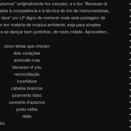
utumno” (originalmente fox-canção), e o fox “Because of
ados à competência e à técnica do trio de instrumentistas,
 face” um LP digno de merecer mais esta postagem de
r em matéria de música ambiente, seja para simples
ara se dançar bem juntinhos, de rosto colado. Aproveitem…
cinco letras que choram
dois corações
acercate mas
because of you
reconciliação
incertidure
cabelos brancos
juramento falso
concerto d’autunno
preto velho
tédio
lho