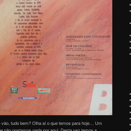
o vão, tudo bem? Olha aí o que temos para hoje… Um
que não postamos nada por aqui. Desta vez temos a