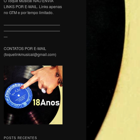
O Toque Musical NÃO ENVIA
LINKS POR E-MAIL. Links apenas
no GTM e por tempo limitado.
———————————————
———————————————
—
CONTATOS POR E-MAIL
(toquelinkmusical@gmail.com)
POSTS RECENTES