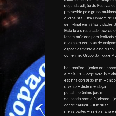
segunda edição do Festival de
promovido pelo grupo multinaci
o jornalista Zuza Homem de Me
semi-final em várias cidades d
Este lp é o resultado, traz as
fazem músicas para festivais 
encantam como as de antigame
especificamente a este disco
conferir no Grupo do Toque Mu
bombonière – josias damascen
a meia luz – jorge vercillo e al
espinha dorsal do mim – chico
o vento – dedé mendoça
portal – jerônimo jardim
sonhando com a felicidade – jo
dor de calundu – luiz dillah
meias partes – irinéia maria e 