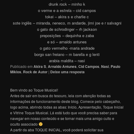
drunk rock – minho k
o verme e a estrela – cid campos
tokei – akira s e charlie c
sote inglês – miranda, neneco, m andarde, jimi joe e r salvagni
o gato de schrodinger – rh jackson
preposições – dequinha e zaba
e só – arnaldo antunes
o gato vermelho -maria andrade
borgo san freiano – m barella e g lenti
arabia maldita – nasi
Publicado em
Akira S
,
Arnaldo Antunes
,
Cid Campos
,
Nasi
,
Paulo
Miklos
,
Rock de Autor
|
Deixe uma resposta
Bem vindo ao Toque Musical!
Antes de sair em busca do tesouro, leia com atenção todas as
informações de funcionamento deste blog. Comece pelo cabeçalho,
logo acima, abrindo todas as abas: Início, Apresentação, Toque Inicial
e Vitrine Toque Musical. Lá está tudo que você precisa saber para
navegar em nosso conteúdo e se tornar mais uma amigo culto e
oculto associado
A partir da aba TOQUE INICIAL, você poderá solicitar sua