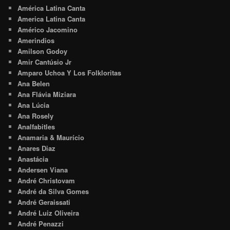
América Latina Canta
America Latina Canta
Américo Jacomino
Amerindios
Amilson Godoy
Amir Cantúsio Jr
Amparo Uchoa Y Los Folkloritas
Ana Belen
Ana Flávia Miziara
Ana Lúcia
Ana Rosely
Analfabitles
Anamaria & Maurício
Anares Diaz
Anastácia
Andersen Viana
André Christovam
André da Silva Gomes
André Geraissati
André Luiz Oliveira
André Penazzi