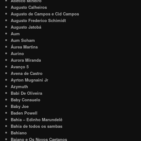
Atlético Mineiro
Augusto Calheiros
Augusto de Campos e Cid Campos
Augusto Frederico Schimidt
Augusto Jatobá
Aum
Aum Soham
Áurea Martins
Aurino
Aurora Miranda
Avanço 5
Avena de Castro
Ayrton Mugnaini Jr
Azymuth
Babi De Oliveira
Baby Consuelo
Baby Joe
Baden Powell
Bahia – Edinho Marundelê
Bahia de todos os sambas
Bahiano
Baiano e Os Novos Caetanos