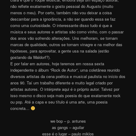
não reflete exatamente o gosto pessoal do Augusto (muito
menos o meu). Por certo, também não vou deixar a coisa
descambar para a ignorância, a não ser quando essa se faz
como uma curiosidade. O interessante disso tudo é que a
música e seus autores e artistas são como vinho, com o passar
dos anos vão sofrendo alterações. Uns melhoram, se tornam
marcas de qualidade, outros se tornam vinagre e na melhor das
hipóteses, para aproveitar, a gente usa na salada (estão
gostando da Waldorf?).
E por falar em autores, hoje teremos em nossa sexta
independente o álbum “Rock de Autor”, uma coletânea reunido
diversos artistas da cena poética e musical paulista no início dos
anos 90. Taí um trabalho diferente e muito legal criado por
artistas autores. O intérprete aqui é o próprio autor. Talvez por
isso mesmo o disco seja mais poesia do que exatamente rock
ou pop. Até a capa e seu título é uma arte, uma poesia
concreta…
we bop – p. antunes
as gangs – aguilar
esse é o lugar – paulo miklos