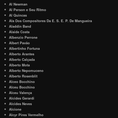
Al Newman
Al Person e Seu Ritmo
Al Quincas
Ala Dos Compositores Da E. S. E. P. De Mangueira
Aladdin Band
Alaide Costa
Albenzio Perrone
Albert Pavão
Albertinho Fortuna
Alberto Arantes
Alberto Calçada
Alberto Mota
Alberto Nepomuceno
Alberto Rosenblit
Alceo Bocchino
Alceu Bocchino
Alceu Valença
Alcides Gerardi
Alcides Neves
Alcione
Alcyr Pires Vermelho