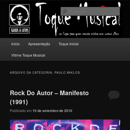
Pular
Pular
Um lugar para quem escuta música com outros olhos.
para
para
Pesqu
o
o
conteúdo
conteúdo
Toque Musical
principal
secundário
Menu
Início
Apresentação
Toque Inicial
principal
Vitrine Toque Musical
ARQUIVO DA CATEGORIA:
PAULO MIKLOS
Rock Do Autor – Manifesto
(1991)
Publicado em
10 de setembro de 2010