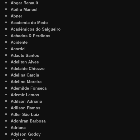
Abgar Renault
Abílio Manoel
Abner
Academia do Medo
Acadêmicos do Salgueiro
Achados & Perdidos
Acidente
Acordel
Adauto Santos
Adeilton Alves
Adelaide Chiozzo
Adelina Garcia
Adelino Moreira
Ademilde Fonseca
Ademir Lemos
Adilson Adriano
Adilson Ramos
Adler São Luiz
Adoniran Barbosa
Adriana
Adylson Godoy