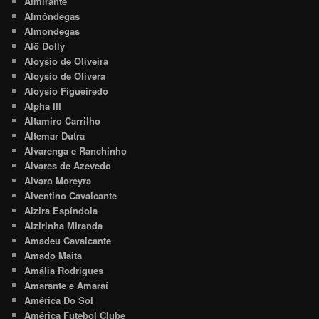
Almirante
Almôndegas
Almondegas
Alô Dolly
Aloysio de Oliveira
Aloysio de Olivera
Aloysio Figueiredo
Alpha III
Altamiro Carrilho
Altemar Dutra
Alvarenga e Ranchinho
Alvares de Azevedo
Alvaro Moreyra
Alventino Cavalcante
Alzira Espíndola
Alzirinha Miranda
Amadeu Cavalcante
Amado Maita
Amália Rodrigues
Amarante e Amaraí
América Do Sol
América Futebol Clube