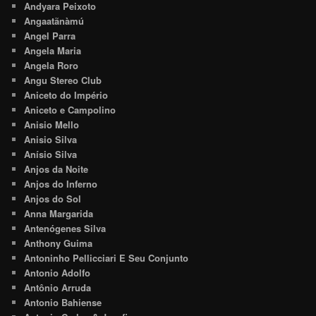
Andyara Peixoto
Angaatãnàmú
Angel Parra
Angela Maria
Angela Roro
Angu Stereo Club
Aniceto do Império
Aniceto e Campolino
Anisio Mello
Anisio Silva
Anísio Silva
Anjos da Noite
Anjos do Inferno
Anjos do Sol
Anna Margarida
Antenógenes Silva
Anthony Guima
Antoninho Pellicciari E Seu Conjunto
Antonio Adolfo
Antônio Arruda
Antonio Bahiense