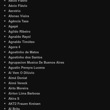
Aécio Flavio
Aécio Flávio
Aerotrio
Afonso Vieira
Agência Tass
Agepê
Agildo Ribeiro
Agnaldo Rayol
Agnaldo Timóteo
Agora 4
Agostinho de Matos
Agostinho dos Santos
Agrupacion Musica De Buenos Aires
Agustin Pereyra Lucena
Aí Vem O Dilúvio
Aimé Doniat
Aimé Vereck
Airto Moreira
Airton Lima Barbosa
Akira S
AKT2 Frauen Kreisen
Al Brito