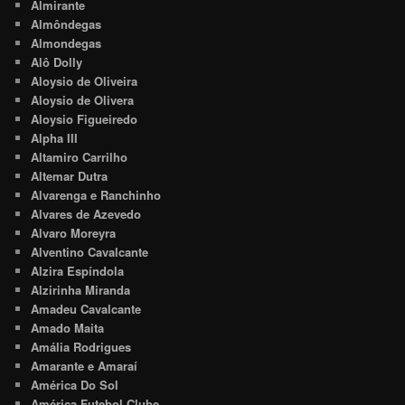
Almirante
Almôndegas
Almondegas
Alô Dolly
Aloysio de Oliveira
Aloysio de Olivera
Aloysio Figueiredo
Alpha III
Altamiro Carrilho
Altemar Dutra
Alvarenga e Ranchinho
Alvares de Azevedo
Alvaro Moreyra
Alventino Cavalcante
Alzira Espíndola
Alzirinha Miranda
Amadeu Cavalcante
Amado Maita
Amália Rodrigues
Amarante e Amaraí
América Do Sol
América Futebol Clube