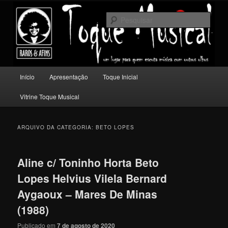
Pular
Pular
Um lugar para quem escuta música com outros olhos.
para
para
Pesqu
o
o
conteúdo
conteúdo
Toque Musical
principal
secundário
Menu
Início
Apresentação
Toque Inicial
principal
Vitrine Toque Musical
ARQUIVO DA CATEGORIA:
BETO LOPES
Aline c/ Toninho Horta Beto
Lopes Helvius Vilela Bernard
Aygaoux – Mares De Minas
(1988)
Publicado em
7 de agosto de 2020