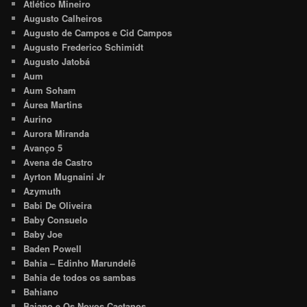
Atlético Mineiro
Augusto Calheiros
Augusto de Campos e Cid Campos
Augusto Frederico Schimidt
Augusto Jatobá
Aum
Aum Soham
Áurea Martins
Aurino
Aurora Miranda
Avanço 5
Avena de Castro
Ayrton Mugnaini Jr
Azymuth
Babi De Oliveira
Baby Consuelo
Baby Joe
Baden Powell
Bahia – Edinho Marundelê
Bahia de todos os sambas
Bahiano
Baiano e Os Novos Caetanos