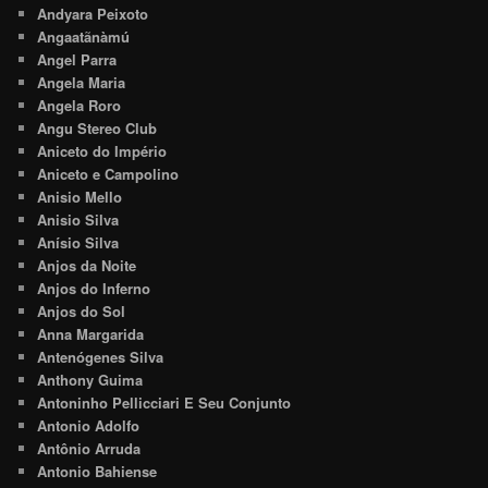
Andyara Peixoto
Angaatãnàmú
Angel Parra
Angela Maria
Angela Roro
Angu Stereo Club
Aniceto do Império
Aniceto e Campolino
Anisio Mello
Anisio Silva
Anísio Silva
Anjos da Noite
Anjos do Inferno
Anjos do Sol
Anna Margarida
Antenógenes Silva
Anthony Guima
Antoninho Pellicciari E Seu Conjunto
Antonio Adolfo
Antônio Arruda
Antonio Bahiense