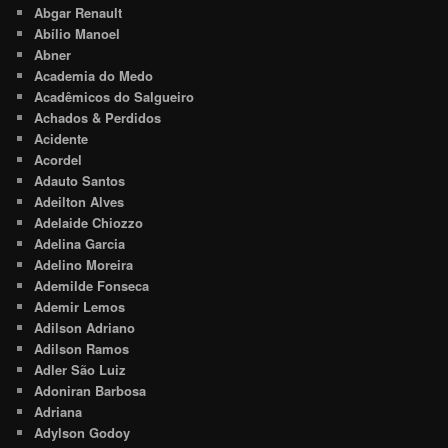
Abgar Renault
Abílio Manoel
Abner
Academia do Medo
Acadêmicos do Salgueiro
Achados & Perdidos
Acidente
Acordel
Adauto Santos
Adeilton Alves
Adelaide Chiozzo
Adelina Garcia
Adelino Moreira
Ademilde Fonseca
Ademir Lemos
Adilson Adriano
Adilson Ramos
Adler São Luiz
Adoniran Barbosa
Adriana
Adylson Godoy