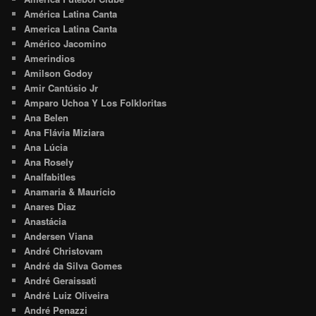
América Latina Canta
America Latina Canta
Américo Jacomino
Amerindios
Amilson Godoy
Amir Cantúsio Jr
Amparo Uchoa Y Los Folkloritas
Ana Belen
Ana Flávia Miziara
Ana Lúcia
Ana Rosely
Analfabitles
Anamaria & Maurício
Anares Diaz
Anastácia
Andersen Viana
André Christovam
André da Silva Gomes
André Geraissati
André Luiz Oliveira
André Penazzi