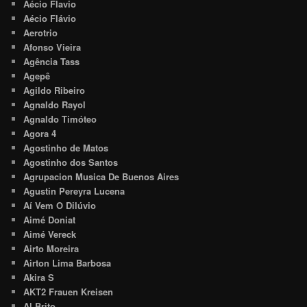
Aécio Flavio
Aécio Flávio
Aerotrio
Afonso Vieira
Agência Tass
Agepê
Agildo Ribeiro
Agnaldo Rayol
Agnaldo Timóteo
Agora 4
Agostinho de Matos
Agostinho dos Santos
Agrupacion Musica De Buenos Aires
Agustin Pereyra Lucena
Aí Vem O Dilúvio
Aimé Doniat
Aimé Vereck
Airto Moreira
Airton Lima Barbosa
Akira S
AKT2 Frauen Kreisen
Al Brito