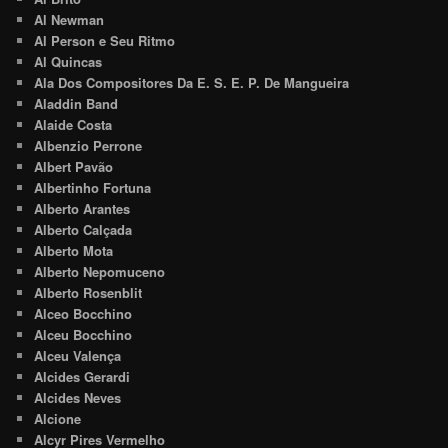
Al Newman
Al Person e Seu Ritmo
Al Quincas
Ala Dos Compositores Da E. S. E. P. De Mangueira
Aladdin Band
Alaide Costa
Albenzio Perrone
Albert Pavão
Albertinho Fortuna
Alberto Arantes
Alberto Calçada
Alberto Mota
Alberto Nepomuceno
Alberto Rosenblit
Alceo Bocchino
Alceu Bocchino
Alceu Valença
Alcides Gerardi
Alcides Neves
Alcione
Alcyr Pires Vermelho