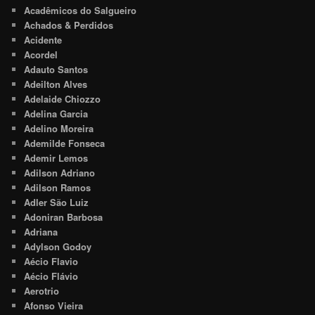
Acadêmicos do Salgueiro
Achados & Perdidos
Acidente
Acordel
Adauto Santos
Adeilton Alves
Adelaide Chiozzo
Adelina Garcia
Adelino Moreira
Ademilde Fonseca
Ademir Lemos
Adilson Adriano
Adilson Ramos
Adler São Luiz
Adoniran Barbosa
Adriana
Adylson Godoy
Aécio Flavio
Aécio Flávio
Aerotrio
Afonso Vieira