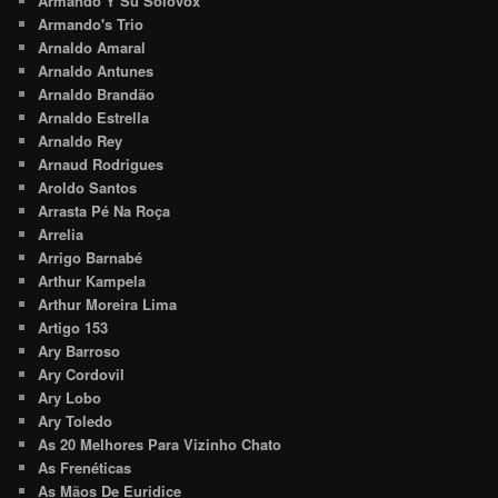
Armando Y Su Solovox
Armando's Trio
Arnaldo Amaral
Arnaldo Antunes
Arnaldo Brandão
Arnaldo Estrella
Arnaldo Rey
Arnaud Rodrigues
Aroldo Santos
Arrasta Pé Na Roça
Arrelia
Arrigo Barnabé
Arthur Kampela
Arthur Moreira Lima
Artigo 153
Ary Barroso
Ary Cordovil
Ary Lobo
Ary Toledo
As 20 Melhores Para Vizinho Chato
As Frenéticas
As Mãos De Euridice