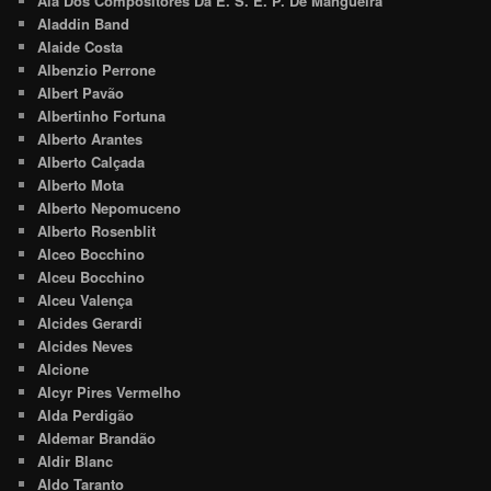
Ala Dos Compositores Da E. S. E. P. De Mangueira
Aladdin Band
Alaide Costa
Albenzio Perrone
Albert Pavão
Albertinho Fortuna
Alberto Arantes
Alberto Calçada
Alberto Mota
Alberto Nepomuceno
Alberto Rosenblit
Alceo Bocchino
Alceu Bocchino
Alceu Valença
Alcides Gerardi
Alcides Neves
Alcione
Alcyr Pires Vermelho
Alda Perdigão
Aldemar Brandão
Aldir Blanc
Aldo Taranto