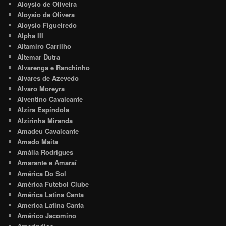
Aloysio de Oliveira
Aloysio de Olivera
Aloysio Figueiredo
Alpha III
Altamiro Carrilho
Altemar Dutra
Alvarenga e Ranchinho
Alvares de Azevedo
Alvaro Moreyra
Alventino Cavalcante
Alzira Espíndola
Alzirinha Miranda
Amadeu Cavalcante
Amado Maita
Amália Rodrigues
Amarante e Amaraí
América Do Sol
América Futebol Clube
América Latina Canta
America Latina Canta
Américo Jacomino