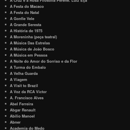
A Cruz e a Rosa Filosofia Perene. Luiz Eça
A Festa do Macaco
A Festa do Natal
A Gonfie Vele
A Grande Seresta
A História de 1975
A Moreninha (peça teatral)
A Música Das Estrelas
A Música de João Bosco
A Música em Pessoa
A Noite do Amor do Sorriso e da Flor
A Turma do Embalo
A Velha Guarda
A Viagem
A Visit to Brazil
A Voz da RCA Victor
A. Francisco Alves
Abel Ferreira
Abgar Renault
Abílio Manoel
Abner
Academia do Medo