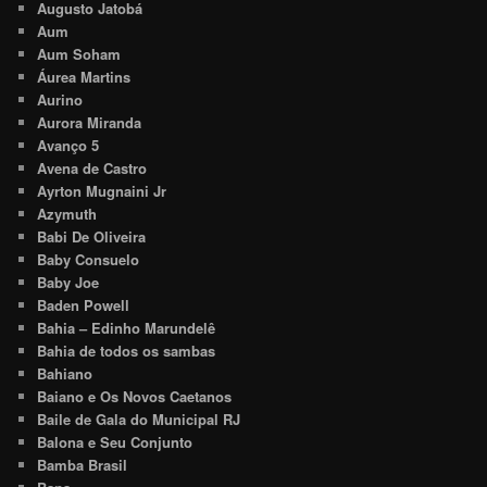
Augusto Jatobá
Aum
Aum Soham
Áurea Martins
Aurino
Aurora Miranda
Avanço 5
Avena de Castro
Ayrton Mugnaini Jr
Azymuth
Babi De Oliveira
Baby Consuelo
Baby Joe
Baden Powell
Bahia – Edinho Marundelê
Bahia de todos os sambas
Bahiano
Baiano e Os Novos Caetanos
Baile de Gala do Municipal RJ
Balona e Seu Conjunto
Bamba Brasil