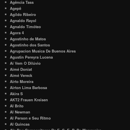
Agência Tass
Agepê
Agildo Ribeiro
Agnaldo Rayol
Agnaldo Timóteo
Agora 4
Agostinho de Matos
Agostinho dos Santos
Agrupacion Musica De Buenos Aires
Agustin Pereyra Lucena
Aí Vem O Dilúvio
Aimé Doniat
Aimé Vereck
Airto Moreira
Airton Lima Barbosa
Akira S
AKT2 Frauen Kreisen
Al Brito
Al Newman
Al Person e Seu Ritmo
Al Quincas