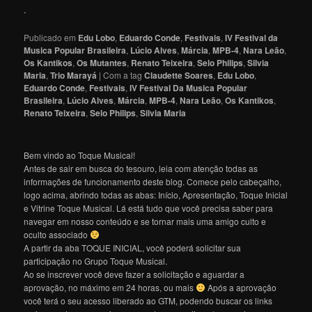
.
Publicado em
Edu Lobo
,
Eduardo Conde
,
Festivais
,
IV Festival da
Musica Popular Brasileira
,
Lúcio Alves
,
Márcia
,
MPB-4
,
Nara Leão
,
Os Kantikos
,
Os Mutantes
,
Renato Teixeira
,
Selo Philips
,
Silvia
Maria
,
Trio Marayá
|
Com a tag
Claudette Soares
,
Edu Lobo
,
Eduardo Conde
,
Festivais
,
IV Festival Da Musica Popular
Brasileira
,
Lúcio Alves
,
Márcia
,
MPB-4
,
Nara Leão
,
Os Kantikos
,
Renato Teixeira
,
Selo Philips
,
Silvia Maria
Bem vindo ao Toque Musical!
Antes de sair em busca do tesouro, leia com atenção todas as
informações de funcionamento deste blog. Comece pelo cabeçalho,
logo acima, abrindo todas as abas: Início, Apresentação, Toque Inicial
e Vitrine Toque Musical. Lá está tudo que você precisa saber para
navegar em nosso conteúdo e se tornar mais uma amigo culto e
oculto associado
A partir da aba TOQUE INICIAL, você poderá solicitar sua
participação no Grupo Toque Musical.
Ao se inscrever você deve fazer a solicitação e aguardar a
aprovação, no máximo em 24 horas, ou mais
Após a aprovação
você terá o seu acesso liberado ao GTM, podendo buscar os links