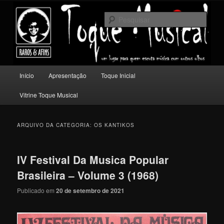
Pular
Pular
Um lugar para quem escuta música com outros olhos.
para
para
Pesqu
o
o
conteúdo
conteúdo
Toque Musical
principal
secundário
Menu
Início
Apresentação
Toque Inicial
principal
Vitrine Toque Musical
ARQUIVO DA CATEGORIA:
OS KANTIKOS
IV Festival Da Musica Popular
Brasileira – Volume 3 (1968)
Publicado em
20 de setembro de 2021