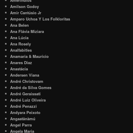
Amerindios
Amilson Godoy
Amir Cantúsio Jr
Amparo Uchoa Y Los Folkloritas
Ana Belen
Ana Flávia Miziara
Ana Lúcia
Ana Rosely
Analfabitles
Anamaria & Maurício
Anares Diaz
Anastácia
Andersen Viana
André Christovam
André da Silva Gomes
André Geraissati
André Luiz Oliveira
André Penazzi
Andyara Peixoto
Angaatãnàmú
Angel Parra
Angela Maria