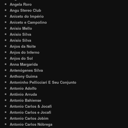
Angela Roro
Angu Stereo Club
Aniceto do Império
Aniceto e Campolino
Anisio Mello
Anisio Silva
Anísio Silva
Anjos da Noite
Anjos do Inferno
Anjos do Sol
Anna Margarida
Antenógenes Silva
Anthony Guima
Antoninho Pellicciari E Seu Conjunto
Antonio Adolfo
Antônio Arruda
Antonio Bahiense
Antonio Carlos & Jocafi
Antonio Carlos e Jocafi
Antonio Carlos Jobim
Antonio Carlos Nóbrega