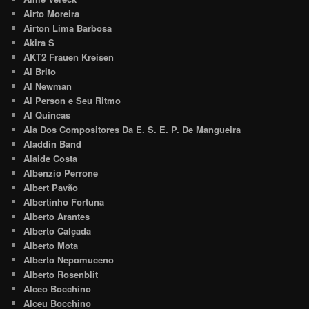
Airto Moreira
Airton Lima Barbosa
Akira S
AKT2 Frauen Kreisen
Al Brito
Al Newman
Al Person e Seu Ritmo
Al Quincas
Ala Dos Compositores Da E. S. E. P. De Mangueira
Aladdin Band
Alaide Costa
Albenzio Perrone
Albert Pavão
Albertinho Fortuna
Alberto Arantes
Alberto Calçada
Alberto Mota
Alberto Nepomuceno
Alberto Rosenblit
Alceo Bocchino
Alceu Bocchino