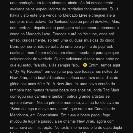
uma produção um tanto obscura, ainda não foi devidamente
avaliada pelos especuladores de raridades fonomusicais. Eu já
havia visto este lp a venda no Mercado Livre e cheguei até a
comprar, mas estava tão ‘lenhado’ que eu preferi devolver. Mas,
com certeza, depois desta postagem vai começar a aparecer o
disco no Mercado Livre, Discogs e até no Youtube, onde até
então, curiosamente, só tem uma ou duas músicas do disco.
Bom, por certo, não se trata de uma obra prima do pop/rock
nacional, mas é sem dúvida um disco importante para qualquer
colecionador de verdade. Quem coleciona discos raros sabe do
que eu estou falando, aliás sempre falo…
Enfim, temos aqui
o “By My Records”, um conjunto pop que tocava nas noites do
New Jirau, uma boate/discoteca carioca que teve seus dias de
glória nos anos 60 e 70. A New Jirau foi uma nova versão da
também não menos famosa boate dos anos 50, onde Tito Madi
começou sua carreira e também outros grande artistas se
apresentavam. Nesse primeiro momento, a Jirau funcionava no
“Beco do joga a chave meu amor”, que era a rua Carvalho de
Mendonça, em Copacabana. Em 1966 a boate pegou fogo,
mudou de lugar e passou a se chamar New Jirau, agora com
uma nova administração. No texto interno deste lp de capa dupla