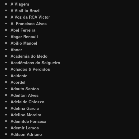
A Viagem
A Visit to Brazil
A Voz da RCA Victor
A. Francisco Alves
Abel Ferreira
Abgar Renault
Abílio Manoel
Abner
Academia do Medo
Acadêmicos do Salgueiro
Achados & Perdidos
Acidente
Acordel
Adauto Santos
Adeilton Alves
Adelaide Chiozzo
Adelina Garcia
Adelino Moreira
Ademilde Fonseca
Ademir Lemos
Adilson Adriano