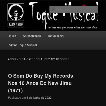
Pular
Pular
Um lugar para quem escuta música com outros olhos.
para
para
Pesqu
o
o
conteúdo
conteúdo
Toque Musical
principal
secundário
Menu
Início
Apresentação
Toque Inicial
principal
Vitrine Toque Musical
ARQUIVO DA CATEGORIA:
BUY MY RECORDS
O Som Do Buy My Records
Nos 10 Anos Do New Jirau
(1971)
Publicado em
4 de junho de 2022