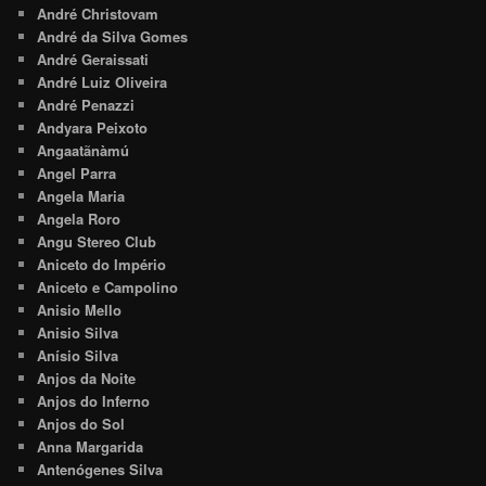
André Christovam
André da Silva Gomes
André Geraissati
André Luiz Oliveira
André Penazzi
Andyara Peixoto
Angaatãnàmú
Angel Parra
Angela Maria
Angela Roro
Angu Stereo Club
Aniceto do Império
Aniceto e Campolino
Anisio Mello
Anisio Silva
Anísio Silva
Anjos da Noite
Anjos do Inferno
Anjos do Sol
Anna Margarida
Antenógenes Silva