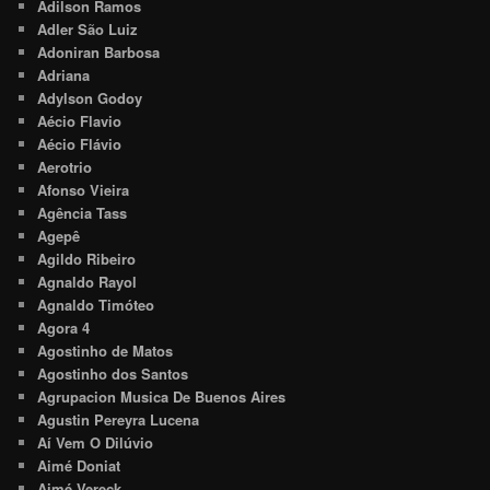
Adilson Ramos
Adler São Luiz
Adoniran Barbosa
Adriana
Adylson Godoy
Aécio Flavio
Aécio Flávio
Aerotrio
Afonso Vieira
Agência Tass
Agepê
Agildo Ribeiro
Agnaldo Rayol
Agnaldo Timóteo
Agora 4
Agostinho de Matos
Agostinho dos Santos
Agrupacion Musica De Buenos Aires
Agustin Pereyra Lucena
Aí Vem O Dilúvio
Aimé Doniat
Aimé Vereck