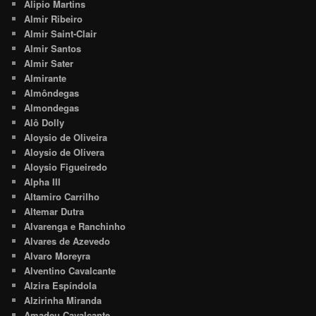
Alipio Martins
Almir Ribeiro
Almir Saint-Clair
Almir Santos
Almir Sater
Almirante
Almôndegas
Almondegas
Alô Dolly
Aloysio de Oliveira
Aloysio de Olivera
Aloysio Figueiredo
Alpha III
Altamiro Carrilho
Altemar Dutra
Alvarenga e Ranchinho
Alvares de Azevedo
Alvaro Moreyra
Alventino Cavalcante
Alzira Espíndola
Alzirinha Miranda
Amadeu Cavalcante