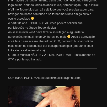
informações de funcionamento deste blog. Comece pelo cabeçalho,
logo acima, abrindo todas as abas: Início, Apresentação, Toque Inicial
e Vitrine Toque Musical. Lá está tudo que você precisa saber para
navegar em nosso conteúdo e se tornar mais uma amigo culto e
oculto associado
A partir da aba TOQUE INICIAL, você poderá solicitar sua
participação no Grupo Toque Musical.
Ao se inscrever você deve fazer a solicitação e aguardar a
aprovação, no máximo em 24 horas, ou mais
Após a aprovação
você terá o seu acesso liberado ao GTM, podendo buscar os links
mais recentes e pesquisar por postagens antigas (enquanto seus
links ainda estiverem ativos).
O Toque Musical NÃO ENVIA LINKS POR E-MAIL. Links apenas no
GTM e por tempo limitado.
———————————————————————————————
CONTATOS POR E-MAIL (toquelinkmusical@gmail.com)