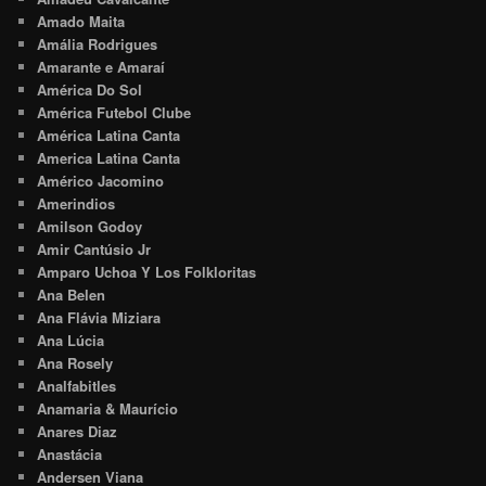
Amado Maita
Amália Rodrigues
Amarante e Amaraí
América Do Sol
América Futebol Clube
América Latina Canta
America Latina Canta
Américo Jacomino
Amerindios
Amilson Godoy
Amir Cantúsio Jr
Amparo Uchoa Y Los Folkloritas
Ana Belen
Ana Flávia Miziara
Ana Lúcia
Ana Rosely
Analfabitles
Anamaria & Maurício
Anares Diaz
Anastácia
Andersen Viana