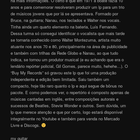
há mais informações. O certo é que em 1971 a boate fazia 10
anos e para comemorar resolveram produzir um lp para um trio
de músicos jovens que por lá se apresentava. Formado por
Bruce, na guitarra; Nanau, nos teclados e Walter nos vocais.
Tinha ainda um quarto elemento na bateria, Luís Fernando.
Dessa turma só consegui identificar o vocalista que mais tarde
se tornaria conhecido como Walter Montezuma, artista muito
atuante nos anos 70 e 80, principalmente na área de publicidade
e também com trilhas da Rede Globo e Nanau, ao que tudo
indica, se tornou um produtor musical (e eu achando que era o
lendário repórter policial, Gil Gomes, parece muito, hehehe…). O
“Buy My Records” só gravou este lp que foi uma produção
independente e edição bem limitada. Saiu também um
compacto, hoje tão raro quanto o lp e aqui segue de bônus no
pacote. E como podemos ver, o repertório é composto apenas de
músicas cantadas em inglês, entre composições autorais e
sucessos de Beatles, Stevie Wonder e outros. Sem dúvida, um
lp que merece atenção e que por certo, logo estará disponível
integralmente no Youtube e também para venda no Mercado
Livre e Discogs.
my guitar