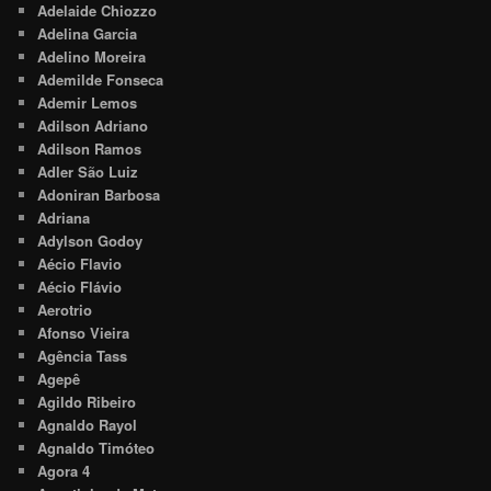
Adelaide Chiozzo
Adelina Garcia
Adelino Moreira
Ademilde Fonseca
Ademir Lemos
Adilson Adriano
Adilson Ramos
Adler São Luiz
Adoniran Barbosa
Adriana
Adylson Godoy
Aécio Flavio
Aécio Flávio
Aerotrio
Afonso Vieira
Agência Tass
Agepê
Agildo Ribeiro
Agnaldo Rayol
Agnaldo Timóteo
Agora 4