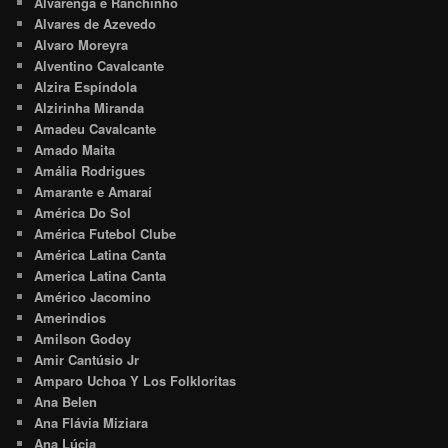
Alvarenga e Ranchinho
Alvares de Azevedo
Alvaro Moreyra
Alventino Cavalcante
Alzira Espíndola
Alzirinha Miranda
Amadeu Cavalcante
Amado Maita
Amália Rodrigues
Amarante e Amaraí
América Do Sol
América Futebol Clube
América Latina Canta
America Latina Canta
Américo Jacomino
Amerindios
Amilson Godoy
Amir Cantúsio Jr
Amparo Uchoa Y Los Folkloritas
Ana Belen
Ana Flávia Miziara
Ana Lúcia