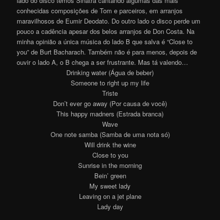
lado do disco temos Sinatra cantando algumas das mais
conhecidas composições de Tom e parceiros, em arranjos
maravilhosos de Eumir Deodato. Do outro lado o disco perde um
pouco a cadência apesar dos belos arranjos de Don Costa. Na
minha opinião a única música do lado B que salva é “Close to
you” de Burt Bacharach. Também não é para menos, depois de
ouvir o lado A, o B chega a ser frustrante. Mas tá valendo…
Drinking water (Água de beber)
Someone to right up my life
Triste
Don’t ever go away (Por causa de você)
This happy madners (Estrada branca)
Wave
One note samba (Samba de uma nota só)
Will drink the wine
Close to you
Sunrise in the morning
Bein’ green
My sweet lady
Leaving on a jet plane
Lady day