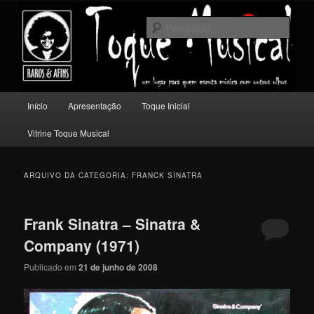
Pular
Pular
Um lugar para quem escuta música com outros olhos.
para
para
Pesqu
o
o
conteúdo
conteúdo
Toque Musical
principal
secundário
Menu
Início
Apresentação
Toque Inicial
principal
Vitrine Toque Musical
ARQUIVO DA CATEGORIA:
FRANCK SINATRA
Frank Sinatra – Sinatra &
Company (1971)
Publicado em
21 de junho de 2008