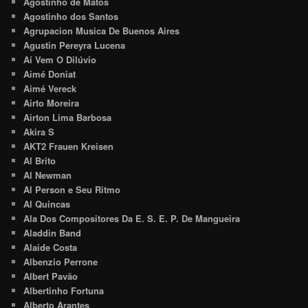
Agostinho de Matos
Agostinho dos Santos
Agrupacion Musica De Buenos Aires
Agustin Pereyra Lucena
Aí Vem O Dilúvio
Aimé Doniat
Aimé Vereck
Airto Moreira
Airton Lima Barbosa
Akira S
AKT2 Frauen Kreisen
Al Brito
Al Newman
Al Person e Seu Ritmo
Al Quincas
Ala Dos Compositores Da E. S. E. P. De Mangueira
Aladdin Band
Alaide Costa
Albenzio Perrone
Albert Pavão
Albertinho Fortuna
Alberto Arantes