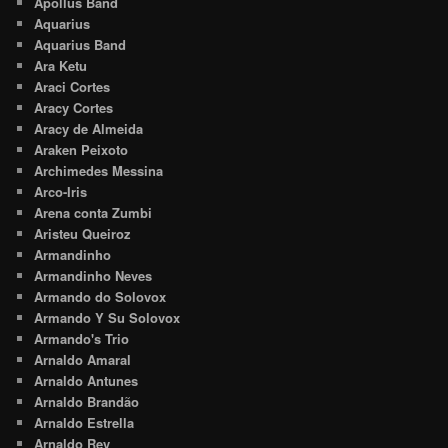
Apollus Band
Aquarius
Aquarius Band
Ara Ketu
Araci Cortes
Aracy Cortes
Aracy de Almeida
Araken Peixoto
Archimedes Messina
Arco-Iris
Arena conta Zumbi
Aristeu Queiroz
Armandinho
Armandinho Neves
Armando do Solovox
Armando Y Su Solovox
Armando's Trio
Arnaldo Amaral
Arnaldo Antunes
Arnaldo Brandão
Arnaldo Estrella
Arnaldo Rey