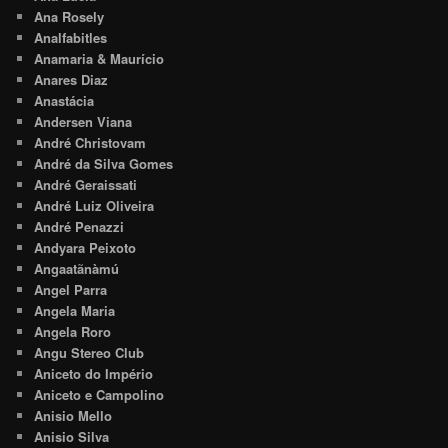
Ana Rosely
Analfabitles
Anamaria & Maurício
Anares Diaz
Anastácia
Andersen Viana
André Christovam
André da Silva Gomes
André Geraissati
André Luiz Oliveira
André Penazzi
Andyara Peixoto
Angaatãnàmú
Angel Parra
Angela Maria
Angela Roro
Angu Stereo Club
Aniceto do Império
Aniceto e Campolino
Anisio Mello
Anisio Silva