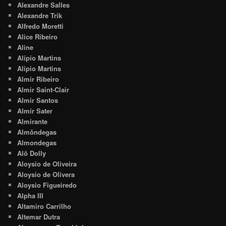
Alexandre Salles
Alexandre Trik
Alfredo Moretti
Alice Ribeiro
Aline
Alípio Martins
Alipio Martins
Almir Ribeiro
Almir Saint-Clair
Almir Santos
Almir Sater
Almirante
Almôndegas
Almondegas
Alô Dolly
Aloysio de Oliveira
Aloysio de Olivera
Aloysio Figueiredo
Alpha III
Altamiro Carrilho
Altemar Dutra