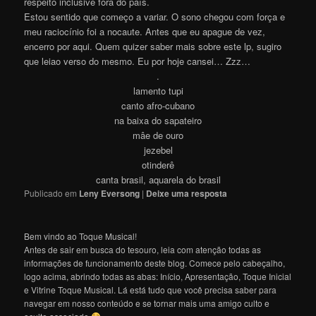
respeito inclusive fora do país.
Estou sentido que começo a variar. O sono chegou com força e
meu raciocínio foi a nocaute. Antes que eu apague de vez,
encerro por aqui. Quem quizer saber mais sobre este lp, sugiro
que leiao verso do mesmo. Eu por hoje cansei… Zzz…
.
lamento tupi
canto afro-cubano
na baixa do sapateiro
mâe de ouro
jezebel
otinderê
canta brasil, aquarela do brasil
Publicado em
Leny Eversong
|
Deixe uma resposta
Bem vindo ao Toque Musical!
Antes de sair em busca do tesouro, leia com atenção todas as
informações de funcionamento deste blog. Comece pelo cabeçalho,
logo acima, abrindo todas as abas: Início, Apresentação, Toque Inicial
e Vitrine Toque Musical. Lá está tudo que você precisa saber para
navegar em nosso conteúdo e se tornar mais uma amigo culto e