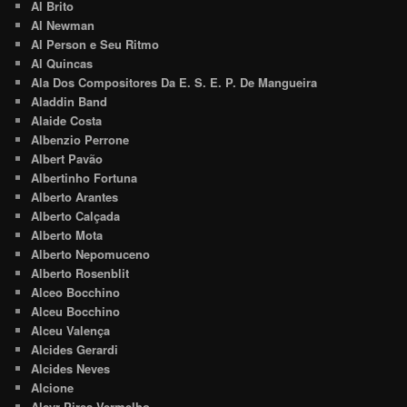
Al Brito
Al Newman
Al Person e Seu Ritmo
Al Quincas
Ala Dos Compositores Da E. S. E. P. De Mangueira
Aladdin Band
Alaide Costa
Albenzio Perrone
Albert Pavão
Albertinho Fortuna
Alberto Arantes
Alberto Calçada
Alberto Mota
Alberto Nepomuceno
Alberto Rosenblit
Alceo Bocchino
Alceu Bocchino
Alceu Valença
Alcides Gerardi
Alcides Neves
Alcione
Alcyr Pires Vermelho