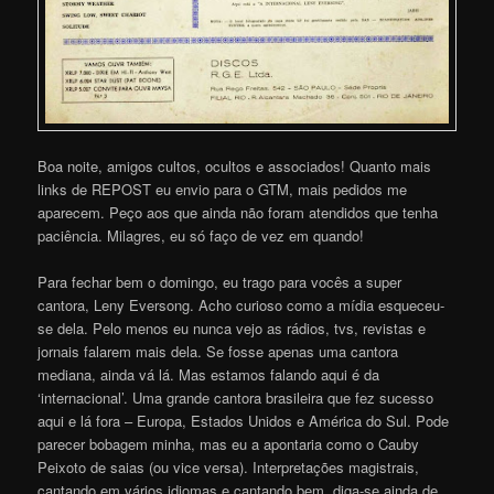
Boa noite, amigos cultos, ocultos e associados! Quanto mais
links de REPOST eu envio para o GTM, mais pedidos me
aparecem. Peço aos que ainda não foram atendidos que tenha
paciência. Milagres, eu só faço de vez em quando!
Para fechar bem o domingo, eu trago para vocês a super
cantora, Leny Eversong. Acho curioso como a mídia esqueceu-
se dela. Pelo menos eu nunca vejo as rádios, tvs, revistas e
jornais falarem mais dela. Se fosse apenas uma cantora
mediana, ainda vá lá. Mas estamos falando aqui é da
‘internacional’. Uma grande cantora brasileira que fez sucesso
aqui e lá fora – Europa, Estados Unidos e América do Sul. Pode
parecer bobagem minha, mas eu a apontaria como o Cauby
Peixoto de saias (ou vice versa). Interpretações magistrais,
cantando em vários idiomas e cantando bem, diga-se ainda de