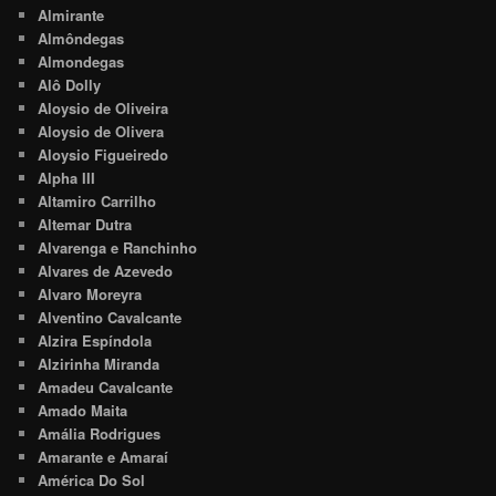
Almirante
Almôndegas
Almondegas
Alô Dolly
Aloysio de Oliveira
Aloysio de Olivera
Aloysio Figueiredo
Alpha III
Altamiro Carrilho
Altemar Dutra
Alvarenga e Ranchinho
Alvares de Azevedo
Alvaro Moreyra
Alventino Cavalcante
Alzira Espíndola
Alzirinha Miranda
Amadeu Cavalcante
Amado Maita
Amália Rodrigues
Amarante e Amaraí
América Do Sol