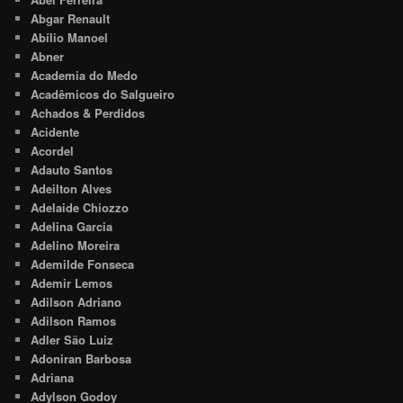
Abgar Renault
Abílio Manoel
Abner
Academia do Medo
Acadêmicos do Salgueiro
Achados & Perdidos
Acidente
Acordel
Adauto Santos
Adeilton Alves
Adelaide Chiozzo
Adelina Garcia
Adelino Moreira
Ademilde Fonseca
Ademir Lemos
Adilson Adriano
Adilson Ramos
Adler São Luiz
Adoniran Barbosa
Adriana
Adylson Godoy