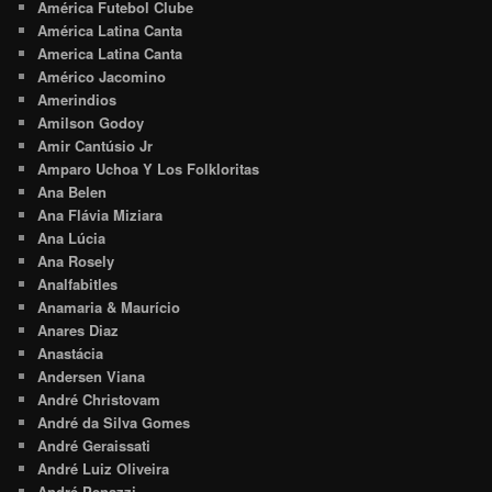
América Futebol Clube
América Latina Canta
America Latina Canta
Américo Jacomino
Amerindios
Amilson Godoy
Amir Cantúsio Jr
Amparo Uchoa Y Los Folkloritas
Ana Belen
Ana Flávia Miziara
Ana Lúcia
Ana Rosely
Analfabitles
Anamaria & Maurício
Anares Diaz
Anastácia
Andersen Viana
André Christovam
André da Silva Gomes
André Geraissati
André Luiz Oliveira
André Penazzi