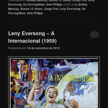
Bobby Mackay
Bossa 12 Vezes
Jongo Trio
Leny
Eversong
,
Os Farroupilhas
,
Selo Philips
|
Com a tag
Bobby
Mackay
,
Bossa 12 Vezes
,
Jongo Trio
,
Leny Eversong
,
Os
Farroupilhas
,
Selo Philips
Leny Eversong – A
Internacional (1959)
Publicado em
16 de setembro de 2012