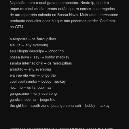
Napoleão, com o qual gravou compactos. Neste lp, que é o
toque musical do dia, temos então quatro nomes encarregados
de um repertório calcado na Bossa Nova. Mais uma interessante
produção daqueles anos 60 que não podemos perder. Confiram
no GTM…
a resposta – os farroupilhas
aleluia – leny eversong
seu chopin desculpe – jongo trio
bossa nova (i say) – bobby mackay
samba internacional – os farroupilhas
arrastão – leny eversong
ela vae ela vem – jongo trio
cool cool samba – bobby mackay
rio… rio – os farroupilhas
gangazuma – leny eversong
garota moderna – jongo trio
the girl from south zone (balanço zona sul) – bobby mackay
.
Publicado em
,
,
,