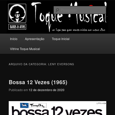
Pular
Pular
Um lugar para quem escuta música com outros olhos.
para
para
Pesqu
o
o
conteúdo
conteúdo
Toque Musical
principal
secundário
Menu
Início
Apresentação
Toque Inicial
principal
Vitrine Toque Musical
ARQUIVO DA CATEGORIA:
LENY EVERSONG
Bossa 12 Vezes (1965)
Publicado em
12 de dezembro de 2020