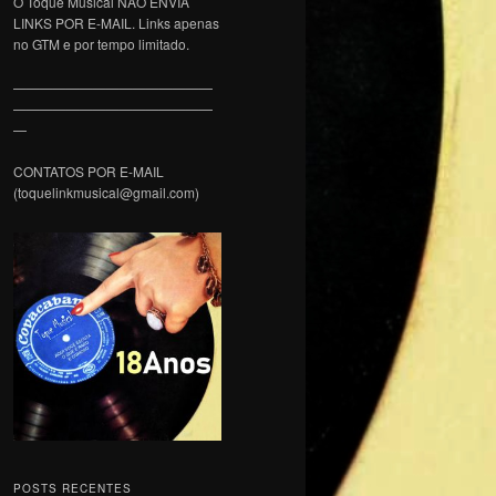
O Toque Musical NÃO ENVIA
LINKS POR E-MAIL. Links apenas
no GTM e por tempo limitado.
———————————————
———————————————
—
CONTATOS POR E-MAIL
(toquelinkmusical@gmail.com)
POSTS RECENTES