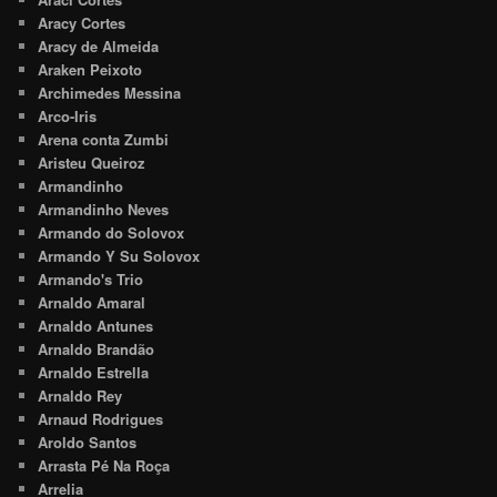
Aracy Cortes
Aracy de Almeida
Araken Peixoto
Archimedes Messina
Arco-Iris
Arena conta Zumbi
Aristeu Queiroz
Armandinho
Armandinho Neves
Armando do Solovox
Armando Y Su Solovox
Armando's Trio
Arnaldo Amaral
Arnaldo Antunes
Arnaldo Brandão
Arnaldo Estrella
Arnaldo Rey
Arnaud Rodrigues
Aroldo Santos
Arrasta Pé Na Roça
Arrelia