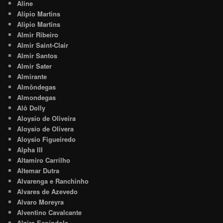
Aline
Alípio Martins
Alipio Martins
Almir Ribeiro
Almir Saint-Clair
Almir Santos
Almir Sater
Almirante
Almôndegas
Almondegas
Alô Dolly
Aloysio de Oliveira
Aloysio de Olivera
Aloysio Figueiredo
Alpha III
Altamiro Carrilho
Altemar Dutra
Alvarenga e Ranchinho
Alvares de Azevedo
Alvaro Moreyra
Alventino Cavalcante
Alzira Espíndola