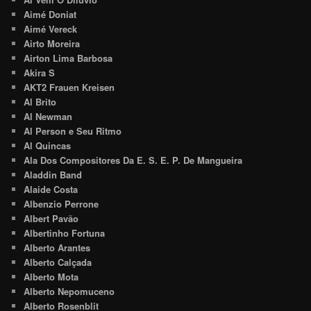
Aimé Doniat
Aimé Vereck
Airto Moreira
Airton Lima Barbosa
Akira S
AKT2 Frauen Kreisen
Al Brito
Al Newman
Al Person e Seu Ritmo
Al Quincas
Ala Dos Compositores Da E. S. E. P. De Mangueira
Aladdin Band
Alaide Costa
Albenzio Perrone
Albert Pavão
Albertinho Fortuna
Alberto Arantes
Alberto Calçada
Alberto Mota
Alberto Nepomuceno
Alberto Rosenblit