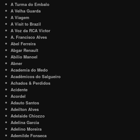
A Turma do Embalo
A Velha Guarda
A Viagem
A Visit to Brazil
A Voz da RCA Victor
A. Francisco Alves
Abel Ferreira
Abgar Renault
Abílio Manoel
Abner
Academia do Medo
Acadêmicos do Salgueiro
Achados & Perdidos
Acidente
Acordel
Adauto Santos
Adeilton Alves
Adelaide Chiozzo
Adelina Garcia
Adelino Moreira
Ademilde Fonseca