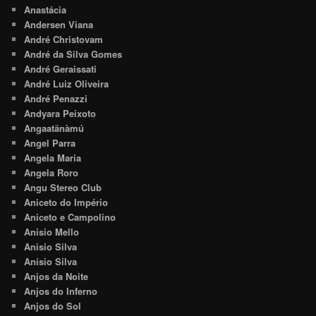
Anastácia
Andersen Viana
André Christovam
André da Silva Gomes
André Geraissati
André Luiz Oliveira
André Penazzi
Andyara Peixoto
Angaatãnàmú
Angel Parra
Angela Maria
Angela Roro
Angu Stereo Club
Aniceto do Império
Aniceto e Campolino
Anisio Mello
Anisio Silva
Anísio Silva
Anjos da Noite
Anjos do Inferno
Anjos do Sol