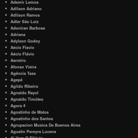
Ademir Lemos
Adilson Adriano
Adilson Ramos
Adler São Luiz
Adoniran Barbosa
Adriana
Adylson Godoy
Aécio Flavio
Aécio Flávio
Aerotrio
Afonso Vieira
Agência Tass
Agepê
Agildo Ribeiro
Agnaldo Rayol
Agnaldo Timóteo
Agora 4
Agostinho de Matos
Agostinho dos Santos
Agrupacion Musica De Buenos Aires
Agustin Pereyra Lucena
Aí Vem O Dilúvio