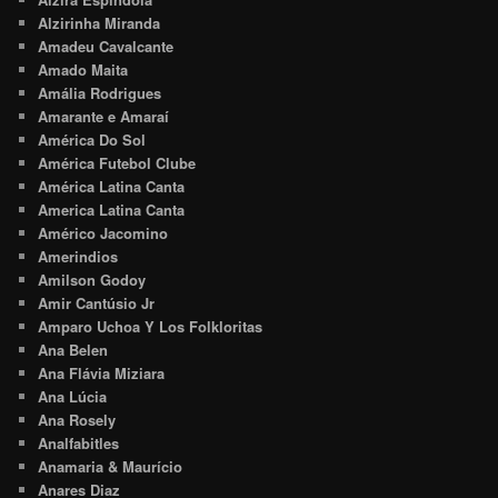
Alzirinha Miranda
Amadeu Cavalcante
Amado Maita
Amália Rodrigues
Amarante e Amaraí
América Do Sol
América Futebol Clube
América Latina Canta
America Latina Canta
Américo Jacomino
Amerindios
Amilson Godoy
Amir Cantúsio Jr
Amparo Uchoa Y Los Folkloritas
Ana Belen
Ana Flávia Miziara
Ana Lúcia
Ana Rosely
Analfabitles
Anamaria & Maurício
Anares Diaz