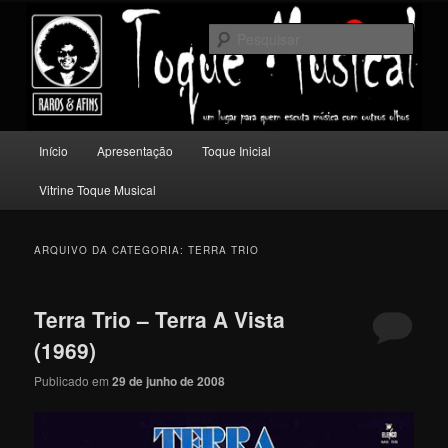
Pular
Pular
Um lugar para quem escuta música com outros olhos.
para
para
Pesqu
o
o
conteúdo
conteúdo
Toque Musical
principal
secundário
Menu
Início
Apresentação
Toque Inicial
principal
Vitrine Toque Musical
ARQUIVO DA CATEGORIA:
TERRA TRIO
Terra Trio – Terra A Vista
(1969)
Publicado em
29 de junho de 2008