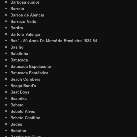
Barbosa Junior
Barreto
Barros de Alencar
Barrozo Netto
Bartira
Bártolo Valença
Basf – 50 Anos De Memória Brasileira 1934-84
Basílio
Batatinha
Batucada
Batucada Espetacular
Batucada Fantástica
Beach Combers
Beagá Band's
Beat Boys
Beatniks
Bebeto
Bebeto Alves
Bebeto Castilho
Bedeu
Beduíno
Beethoven Silva