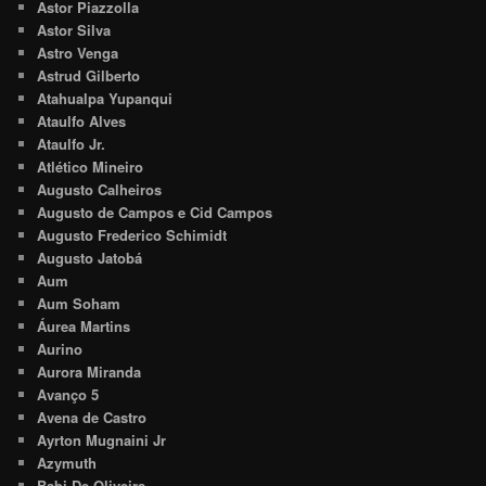
Astor Piazzolla
Astor Silva
Astro Venga
Astrud Gilberto
Atahualpa Yupanqui
Ataulfo Alves
Ataulfo Jr.
Atlético Mineiro
Augusto Calheiros
Augusto de Campos e Cid Campos
Augusto Frederico Schimidt
Augusto Jatobá
Aum
Aum Soham
Áurea Martins
Aurino
Aurora Miranda
Avanço 5
Avena de Castro
Ayrton Mugnaini Jr
Azymuth
Babi De Oliveira