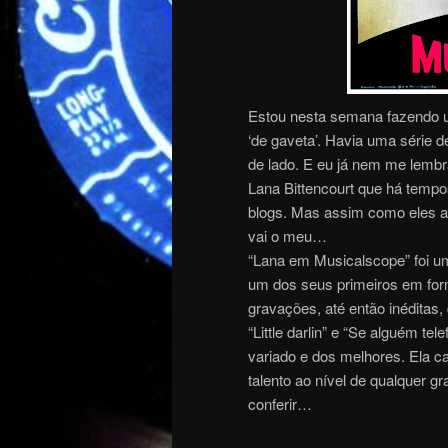
Estou nesta semana fazendo 
‘de gaveta’. Havia uma série 
de lado. E eu já nem me lembr
Lana Bittencourt que há tempos
blogs. Mas assim como eles a
vai o meu…
“Lana em Musicalscope” foi um
um dos seus primeiros em for
gravações, até então inéditas
“Little darlin” e “Se alguém te
variado e dos melhores. Ela c
talento ao nível de qualquer 
conferir…