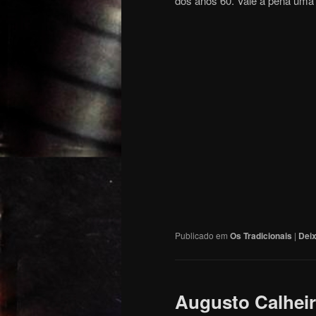
dos anos 60. Vale a pena uma 
Publicado em
Os Tradicionais
|
Dei
Augusto Calheir