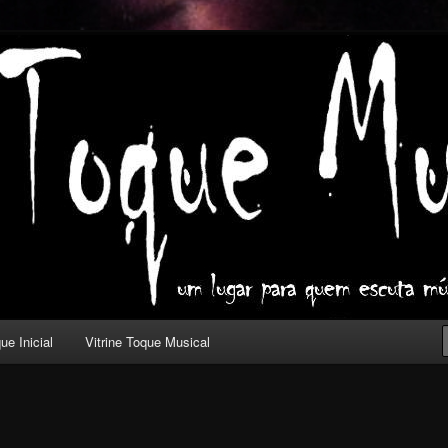
ica com outros olhos.
l
ue Inicial
Vitrine Toque Musical