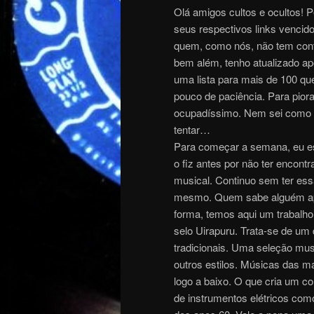
Olá amigos cultos e ocultos! 
seus respectivos links vencid
quem, como nós, não tem cont
bem além, tenho atualizado ap
uma lista para mais de 100 q
pouco de paciência. Para pio
ocupadíssimo. Nem sei como 
tentar…
Para começar a semana, eu est
o fiz antes por não ter encon
musical. Continuo sem ter es
mesmo. Quem sabe alguém ap
forma, temos aqui um trabalho
selo Uirapuru. Trata-se de um 
tradicionais. Uma seleção mus
outros estilos. Músicas das m
logo a baixo. O que cria um con
de instrumentos elétricos com