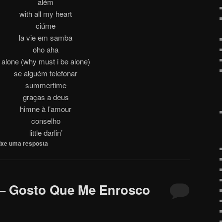
além
with all my heart
ciúme
la vie em samba
oho aha
alone (why must i be alone)
se alguém telefonar
summertime
graças a deus
himne à l’amour
conselho
little darlin’
ixe uma resposta
 – Gosto Que Me Enrosco