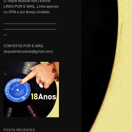
O Toque Musical NÃO ENVIA
LINKS POR E-MAIL. Links apenas
no GTM e por tempo limitado.
———————————————
———————————————
—
CONTATOS POR E-MAIL
(toquelinkmusical@gmail.com)
POSTS RECENTES