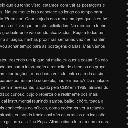
Pelo que eu tenho visto, estamos com várias postagens e
os. Naturalmente isso acontece ao longo do tempo para
a ‘Premium’. Com a ajuda dos meus amigos que já estão
enas os links que me são solicitados. No momento tenho
ue gradualmente vão sendo atualizados. Peço a todos um
rar a situação, minhas próximas semanas vão me manter
vou achar tempo para as postagens diárias. Mas vamos
ou trazendo um lp que há muito eu queria postar. Só não
trado nenhuma informação a respeito do disco ou do grupo
sas informações, mas dessa vez ele entra na roda assim
arece comentando sobre ele, não é mesmo? De qualquer
 bem interessante, lançado pela CBS em 1969, através do
disco curioso, cujo o repertório é realmente dos mais
ical instrumental reunindo samba, baião, chôro, toada e
ais conhecidas do público, como podemos ver a relação
traste, ou saí do tradicional são os arranjos e a inclusão
o a guitarra a la The Pops. Aliás o disco tem mesmo a cara