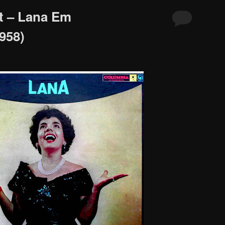
t – Lana Em
958)