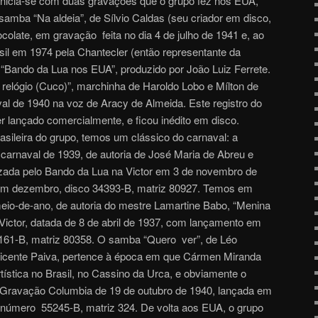
nicia-se com duas gravações que o grupo fez nos EUA,
samba “Na aldeia”, de Sílvio Caldas (seu criador em disco,
olate, em gravação feita no dia 4 de julho de 1941 e, ao
sil em 1974 pela Chantecler (então representante da
“Bando da Lua nos EUA”, produzido por João Luiz Ferrete.
relógio (Cuco)”, marchinha de Haroldo Lobo e Mílton de
val de 1940 na voz de Aracy de Almeida. Este registro do
 lançado comercialmente, e ficou inédito em disco.
rasileira do grupo, temos um clássico do carnaval: a
carnaval de 1939, de autoria de José Maria de Abreu e
izada pelo Bando da Lua na Victor em 3 de novembro de
em dezembro, disco 34393-B, matriz 80927. Temos em
eio-de-ano, de autoria do mestre Lamartine Babo, “Menina
ictor, datada de 8 de abril de 1937, com lançamento em
61-B, matriz 80358. O samba “Quero ver”, de Léo
icente Paiva, pertence à época em que Cármen Miranda
tística no Brasil, no Cassino da Urca, e obviamente o
Gravação Columbia de 19 de outubro de 1940, lançada em
úmero 55245-B, matriz 324. De volta aos EUA, o grupo