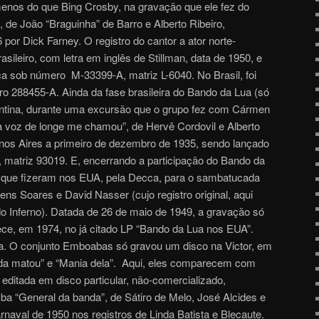
os do que Bing Crosby, na gravação que ele fez do
de João “Braguinha” de Barro e Alberto Ribeiro,
por Dick Farney. O registro do cantor a ator norte-
asileiro, com letra em inglês de Stillman, data de 1950, e
a sob número M-33399-A, matriz L-6040. No Brasil, foi
 288455-A. Ainda da fase brasileira do Bando da Lua (só
entina, durante uma excursão que o grupo fez com Cármen
 voz de longe me chamou”, de Hervê Cordovil e Alberto
enos Aires a primeiro de dezembro de 1935, sendo lançado
 matriz 93019. E, encerrando a participação do Bando da
 que fizeram nos EUA, pela Decca, para o sambatucada
ns Soares e David Nasser (cujo registro original, aqui
o Inferno). Datada de 26 de maio de 1949, a gravação só
rece, em 1974, no já citado LP “Bando da Lua nos EUA”.
. O conjunto Emboabas só gravou um disco na Victor, em
a matou” e “Mania dela”. Aqui, eles comparecem com
editada em disco particular, não-comercializado,
ba “General da banda”, de Sátiro de Melo, José Alcides e
naval de 1950 nos registros de Linda Batista e Blecaute.