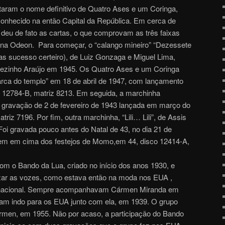
taram o nome definitivo de Quatro Ases e um Coringa,
onhecido na então Capital da República. Em cerca de
o deu de fato as cartas, o que comprovam as três faixas
s na Odeon. Para começar, o “calango mineiro” “Dezessete
as sucesso certeiro), de Luiz Gonzaga e Miguel Lima,
nezinho Araújo em 1945. Os Quatro Ases e um Coringa
rca do templo” em 18 de abril de 1947, com lançamento
 12784-B, matriz 8213. Em seguida, a marchinha
 gravação de 2 de fevereiro de 1943 lançada em março do
iz 7196. Por fim, outra marchinha, “Lili… Lili”, de Assis
Foi gravada pouco antes do Natal de 43, no dia 21 de
m em cima dos festejos de Momo,em 44, disco 12414-A,
com o Bando da Lua, criado no início dos anos 1930, e
izar as vozes, como estava então na moda nos EUA ,
a nacional. Sempre acompanhavam Cármen Miranda em
am indo para os EUA junto com ela, em 1939. O grupo
rmen, em 1955. Não por acaso, a participação do Bando