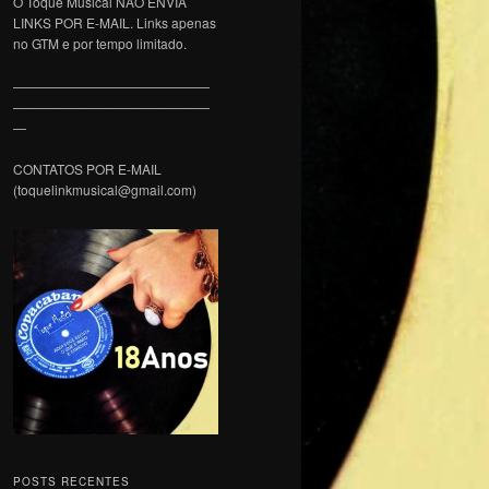
O Toque Musical NÃO ENVIA
LINKS POR E-MAIL. Links apenas
no GTM e por tempo limitado.
———————————————
———————————————
—
CONTATOS POR E-MAIL
(toquelinkmusical@gmail.com)
POSTS RECENTES