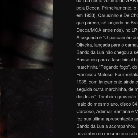
da Lua neste volume do GRB i
pela Decca. Primeiramente, o 
em 1933), Carusinho e De Choc
que parece, só lançada no Bra
Decca/MCA entre nós), no LP 
A segunda é “O passarinho do 
Oliveira, lançada para o carna
Bando da Lua não chegou a ser
Passando para a fase inicial b
marchinha “Pegando fogo”, do 
Francisco Matoso. Foi imortal
1938, com lançamento ainda 
seguida outra marchinha, de m
das lojas”. Também gravação V
maio do mesmo ano, disco 341
Cardoso, Ademar Santana e V
fez sua última apresentação ar
Bando da Lua a acompanhou. 
novembro do mesmo ano sob n