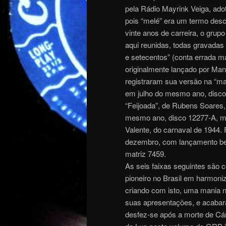
pela Rádio Mayrink Veiga, ado
pois “melé” era um termo desc
vinte anos de carreira, o grup
aqui reunidas, todas gravada
e setecentos” (conta errada m
originalmente lançado por Ma
registraram sua versão na “ma
em julho do mesmo ano, disco
“Feijoada”, de Rubens Soares,
mesmo ano, disco 12277-A, matr
Valente, do carnaval de 1944. 
dezembro, com lançamento be
matriz 7459.
As seis faixas seguintes são 
pioneiro no Brasil em harmon
criando com isto, uma mani
suas apresentações, e acabar
desfez-se após a morte de Cá