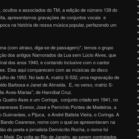
os, ocultos e associados do TM, a edição de número 139 do
eita, apresentamos gravações de conjuntos vocais e
poca na história de nossa música popular, perfazendo um
ena (com atraso, diga-se de passagem)*, temos o grupo
ão dos antigos Namorados da Lua sem Lúcio Alves, que
 final dos anos 1940, e contando inclusive com o cantor
tes. Eles aqui comparecem com as músicas do disco
julho de 1953. No lado A, matriz S-532, uma regravação de
do Barbosa e Janet de Almeida. E, no verso, matriz S-
ês Aves-Marias”, de Hanníbal Cruz.
 Quatro Ases e um Coringa, conjunto criado em 1941, no
cearenses Evenor, José e Permínio Pontes de Medeiros, a
 Guimarães, o Pijuca, e André Batista Vieira, o Coringa. A
e Bando Cearense, nome com o qual se apresentavam na
ão do poeta e jornalista Demócrito Rocha, o nome foi
m Melé. De volta ao Rio de Janeiro, ao serem contratados