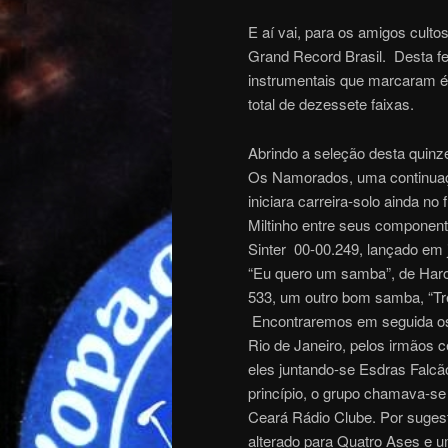
E aí vai, para os amigos cult
Grand Record Brasil. Desta f
instrumentais que marcaram é
total de dezessete faixas.
Abrindo a seleção desta quinz
Os Namorados, uma continuaç
iniciara carreira-solo ainda no
Miltinho entre seus componen
Sinter 00-00.249, lançado em 
“Eu quero um samba”, de Harol
533, um outro bom samba, “Tr
Encontraremos em seguida os
Rio de Janeiro, pelos irmãos 
eles juntando-se Esdras Falcão
princípio, o grupo chamava-s
Ceará Rádio Clube. Por sugest
alterado para Quatro Ases e u