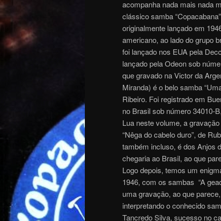
acompanha nada mais nada men
clássico samba “Copacabana”, 
originalmente lançado em 1946 
americano, ao lado do grupo br
foi lançado nos EUA pela Decc
lançado pela Odeon sob número
que gravado na Victor da Arg
Miranda) é o belo samba “Uma
Ribeiro. Foi registrado em Bu
no Brasil sob número 34010-B,
Lua neste volume, a gravação
“Nêga do cabelo duro”, de Rube
também incluso, é dos Anjos d
chegaria ao Brasil, ao que pa
Logo depois, temos um enigma
1946, com os sambas “A gead
uma gravação, ao que parece, 
interpretando o conhecido sam
Tancredo Silva, sucesso no car