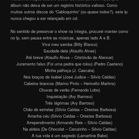
álbum não deixa de ser um registro histórico valioso. Como
muitos outros discos do “Cabloquinho” (ou quase todos?), este lp
nunca chegou a ser relançado em cd.
No sentido de preservar o show na íntegra, procurei manter como
no lp, sem pausa entre as músicas, apenas lado A e B.
Viva meu samba (Billy Blanco)
Saudade dela (Ataulfo Alves)
Até breve (Ataulfo Alves – Cristóvão de Alencar)
Juramento falso (Foi uma pedra que rolou) (Pedro Caetano)
Minha palhoça (J. Cascata)
Nos braços de Isabel (José Judice – Silvio Caldas)
Cabelos brancos (Marino Pinto – Herivelto Martins)
Chuvas de verão (Fernando Lobo)
Inquietação (Ary Barroso)
Três lágrimas (Ary Barroso)
Chão de estrelas (Silvio Caldas – Orestes Barbosa)
Arranha céu (Silvio Caldas – Orestes Barbosa)
Arrependimento (Armando Reis – Silvio Caldas)
Na aldeia (De Chocolat – Carusinho – Silvio Caldas)
A tua vida é um segredo (Lamartine Babo)