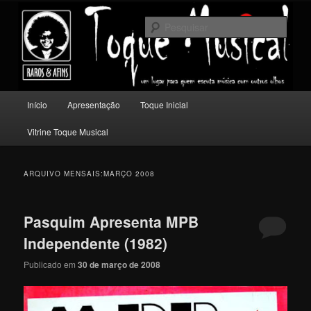
Pular
Pular
Um lugar para quem escuta música com outros olhos.
para
para
Pesqu
o
o
conteúdo
conteúdo
Toque Musical
principal
secundário
Menu
Início
Apresentação
Toque Inicial
principal
Vitrine Toque Musical
ARQUIVO MENSAIS:
MARÇO 2008
Pasquim Apresenta MPB
Independente (1982)
Publicado em
30 de março de 2008