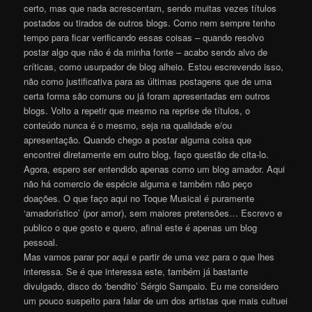
certo, mas que nada acrescentam, sendo muitas vezes títulos
postados ou tirados de outros blogs. Como nem sempre tenho
tempo para ficar verificando essas coisas – quando resolvo
postar algo que não é da minha fonte – acabo sendo alvo de
críticas, como usurpador de blog alheio. Estou escrevendo isso,
não como justificativa para as últimas postagens que de uma
certa forma são comuns ou já foram apresentadas em outros
blogs. Volto a repetir que mesmo na reprise de títulos, o
conteúdo nunca é o mesmo, seja na qualidade e/ou
apresentação. Quando chego a postar alguma coisa que
encontrei diretamente em outro blog, faço questão de cita-lo.
Agora, espero ser entendido apenas como um blog amador. Aqui
não há comercio de espécie alguma e também não peço
doações. O que faço aqui no Toque Musical é puramente
‘amadorístico’ (por amor), sem maiores pretensões… Escrevo e
publico o que gosto e quero, afinal este é apenas um blog
pessoal.
Mas vamos parar por aqui e partir de uma vez para o que lhes
interessa. Se é que interessa este, também já bastante
divulgado, disco do ‘bendito’ Sérgio Sampaio. Eu me considero
um pouco suspeito para falar de um dos artistas que mais cultuei