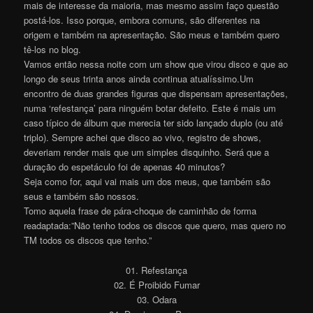
mais de interesse da maioria, mas mesmo assim faço questão
postá-los. Isso porque, embora comuns, são diferentes na
origem e também na apresentação. São meus e também quero
tê-los no blog.
Vamos então nessa noite com um show que virou disco e que ao
longo de seus trinta anos ainda continua atualíssimo.Um
encontro de duas grandes figuras que dispensam apresentações,
numa ‘refestança’ para ninguém botar defeito. Este é mais um
caso típico de álbum que merecia ter sido lançado duplo (ou até
triplo). Sempre achei que disco ao vivo, registro de shows,
deveriam render mais que um simples disquinho. Será que a
duração do espetáculo foi de apenas 40 minutos?
Seja como for, aqui vai mais um dos meus, que também são
seus e também são nossos.
Tomo aquela frase de pára-choque de caminhão de forma
readaptada:”Não tenho todos os discos que quero, mas quero no
TM todos os discos que tenho.”
01. Refestança
02. É Proibido Fumar
03. Odara