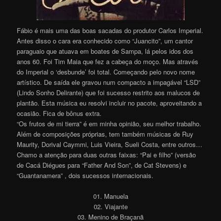
Fábio é mais uma das boas sacadas do produtor Carlos Imperial.
Antes disso o cara era conhecido como “Juancito”, um cantor
paraguaio que atuava em boates de Sampa, lá pelos idos dos
anos 60. Foi Tim Maia que fez a cabeça do moço. Mas através
do Imperial o ‘desbunde’ foi total. Começando pelo novo nome
artístico. De saída ele gravou num compacto a impagável “LSD”
(Lindo Sonho Delirante) que foi sucesso restrito aos malucos de
plantão. Esta música eu resolvi incluir no pacote, aproveitando a
ocasião. Fica de bônus extra.
“Os frutos de mi tierra” é em minha opinião, seu melhor trabalho.
Além de composições próprias, tem também músicas de Ruy
Maurity, Dorival Caymmi, Luis Vieira, Sueli Costa, entre outros…
Chamo a atenção para duas outras faixas: “Pai e filho” (versão
de Cacá Diégues para “Father And Son”, de Cat Stevens) e
“Guantanamera” , dois sucessos internacionais.
01. Manuela
02. Viajante
03. Menino de Braçanã