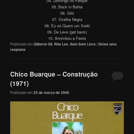
04. Domingo no Parque
05. Back in Bahia
06. Giló
07. Ovelha Negra
08. Eu só Quero um Xodó
09. De Leve (get back)
10. Arrombou a Festa
Publicado em
Gilberto Gil
,
Rita Lee
,
Selo Som Livre
|
Deixe uma
resposta
Chico Buarque – Construção
(1971)
Publicado em
25 de março de 2008