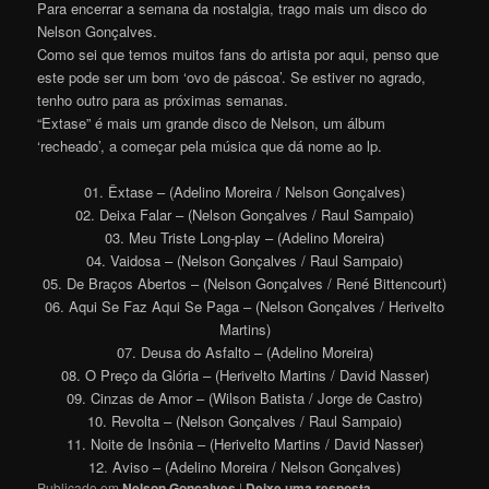
Para encerrar a semana da nostalgia, trago mais um disco do
Nelson Gonçalves.
Como sei que temos muitos fans do artista por aqui, penso que
este pode ser um bom ‘ovo de páscoa’. Se estiver no agrado,
tenho outro para as próximas semanas.
“Extase” é mais um grande disco de Nelson, um álbum
‘recheado’, a começar pela música que dá nome ao lp.
01. Êxtase – (Adelino Moreira / Nelson Gonçalves)
02. Deixa Falar – (Nelson Gonçalves / Raul Sampaio)
03. Meu Triste Long-play – (Adelino Moreira)
04. Vaidosa – (Nelson Gonçalves / Raul Sampaio)
05. De Braços Abertos – (Nelson Gonçalves / René Bittencourt)
06. Aqui Se Faz Aqui Se Paga – (Nelson Gonçalves / Herivelto
Martins)
07. Deusa do Asfalto – (Adelino Moreira)
08. O Preço da Glória – (Herivelto Martins / David Nasser)
09. Cinzas de Amor – (Wilson Batista / Jorge de Castro)
10. Revolta – (Nelson Gonçalves / Raul Sampaio)
11. Noite de Insônia – (Herivelto Martins / David Nasser)
12. Aviso – (Adelino Moreira / Nelson Gonçalves)
Publicado em
Nelson Gonçalves
|
Deixe uma resposta