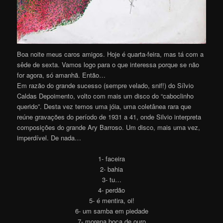
Boa noite meus caros amigos. Hoje é quarta-feira, mas tá com a
sêde de sexta. Vamos logo para o que interessa porque se não
for agora, só amanhã. Então…
Em razão do grande sucesso (sempre velado, snif!) do Sílvio
Caldas Depoimento, volto com mais um disco do “caboclinho
querido”. Desta vez temos uma jóia, uma coletânea rara que
reúne gravações do período de 1931 a 41, onde Silvio interpreta
composições do grande Ary Barroso. Um disco, mais uma vez,
imperdível. De nada…
1- faceira
2- bahia
3- tu…
4- perdão
5- é mentira, oi!
6- um samba em piedade
7- morena boca de ouro