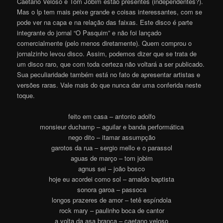
Caetano Veloso e Tom Jobim estão presentes (independentes?).
Mas o lp tem mais peixe grande e coisas interessantes, com se
pode ver na capa e na relação das faixas. Este disco é parte
integrante do jornal “O Pasquim” e não foi lançado
comercialmente (pelo menos diretamente). Quem comprou o
jornalzinho levou disco. Assim, podemos dizer que se trata de
um disco raro, que com toda certeza não voltará a ser publicado.
Sua peculiaridade também está no fato de apresentar artistas e
versões raras. Vale mais do que nunca dar uma conferida neste
toque.
feito em casa – antonio adolfo
monsieur duchamp – aguilar e banda performática
nego dito – itamar assumpção
garotos da rua – sergio mello e o parassol
aguas de março – tom jobim
agnus sei – joão bosco
hoje eu acordei como sol – arnaldo baptista
sonora garoa – passoca
longos prazeres de amor – tetê espíndola
rock mary – paulinho boca de cantor
a volta da asa branca – caetano veloso