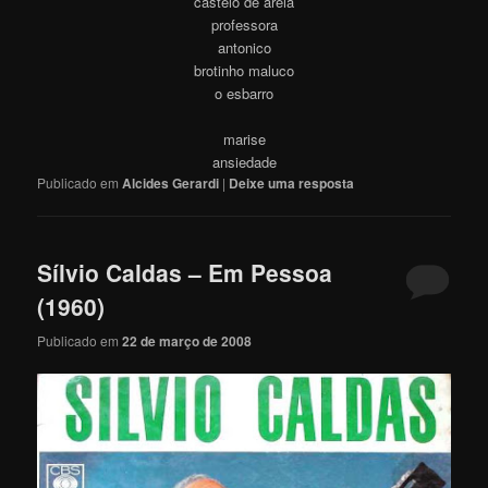
castelo de areia
professora
antonico
brotinho maluco
o esbarro
marise
ansiedade
Publicado em
Alcides Gerardi
|
Deixe uma resposta
Sílvio Caldas – Em Pessoa
(1960)
Publicado em
22 de março de 2008