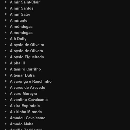
Almir Saint-Clair
Almir Santos
Almir Sater
Almirante
Almôndegas
Almondegas
Alô Dolly
Aloysio de Oliveira
Aloysio de Olivera
Aloysio Figueiredo
Alpha III
Altamiro Carrilho
Altemar Dutra
Alvarenga e Ranchinho
Alvares de Azevedo
Alvaro Moreyra
Alventino Cavalcante
Alzira Espíndola
Alzirinha Miranda
Amadeu Cavalcante
Amado Maita
Amália Rodrigues