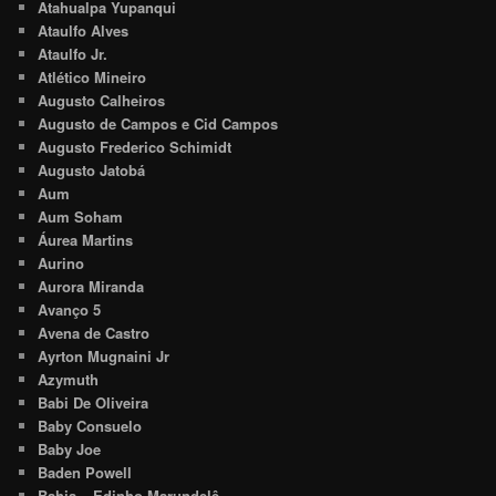
Atahualpa Yupanqui
Ataulfo Alves
Ataulfo Jr.
Atlético Mineiro
Augusto Calheiros
Augusto de Campos e Cid Campos
Augusto Frederico Schimidt
Augusto Jatobá
Aum
Aum Soham
Áurea Martins
Aurino
Aurora Miranda
Avanço 5
Avena de Castro
Ayrton Mugnaini Jr
Azymuth
Babi De Oliveira
Baby Consuelo
Baby Joe
Baden Powell
Bahia – Edinho Marundelê