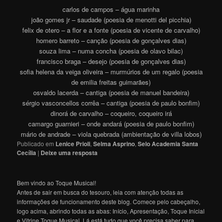
carlos de campos – água marinha
joão gomes jr – saudade (poesia de menotti del picchia)
felix de otero – a flor e a fonte (poesia de vicente de carvalho)
homero barreto – canção (poesia de gonçalves dias)
souza lima – numa concha (poesia de olavo bilac)
francisco braga – desejo (poesia de gonçalves dias)
sofia helena da veiga oliveira – murmúrios de um regalo (poesia
de emilia freitas guimarães)
osvaldo lacerda – cantiga (poesia de manuel bandeira)
sérgio vasconcellos corrêa – cantiga (poesia de paulo bonfim)
dinorá de carvalho – coqueiro, coqueiro irá
camargo guarnieri – onde andará (poesia de paulo bonfim)
mário de andrade – viola quebrada (ambientação de villa lobos)
Publicado em
Lenice Prioli
,
Selma Asprino
,
Selo Academia Santa
Cecília
|
Deixe uma resposta
Bem vindo ao Toque Musical!
Antes de sair em busca do tesouro, leia com atenção todas as
informações de funcionamento deste blog. Comece pelo cabeçalho,
logo acima, abrindo todas as abas: Início, Apresentação, Toque Inicial
e Vitrine Toque Musical. Lá está tudo que você precisa saber para