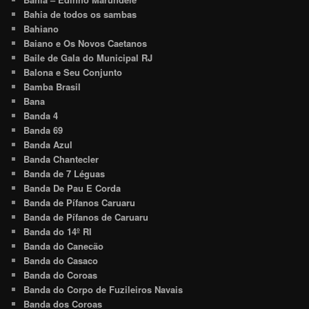
Bahia de todos os sambas
Bahiano
Baiano e Os Novos Caetanos
Baile de Gala do Municipal RJ
Balona e Seu Conjunto
Bamba Brasil
Bana
Banda 4
Banda 69
Banda Azul
Banda Chantecler
Banda de 7 Léguas
Banda De Pau E Corda
Banda de Pífanos Caruaru
Banda de Pífanos de Caruaru
Banda do 14º RI
Banda do Canecão
Banda do Casaco
Banda do Coroas
Banda do Corpo de Fuzileiros Navais
Banda dos Coroas