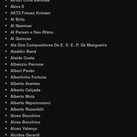
Akira S
AKT2 Frauen Kreisen
Al Brito
Al Newman
Al Person e Seu Ritmo
Al Quincas
Ala Dos Compositores Da E. S. E. P. De Mangueira
Aladdin Band
Alaide Costa
Albenzio Perrone
Albert Pavão
Albertinho Fortuna
Alberto Arantes
Alberto Calçada
Alberto Mota
Alberto Nepomuceno
Alberto Rosenblit
Alceo Bocchino
Alceu Bocchino
Alceu Valença
Alcides Gerardi