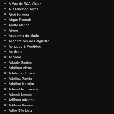
A Voz da RCA Victor
A. Francisco Alves
Abel Ferreira
Abgar Renault
Abílio Manoel
Abner
Academia do Medo
Acadêmicos do Salgueiro
Achados & Perdidos
Acidente
Acordel
Adauto Santos
Adeilton Alves
Adelaide Chiozzo
Adelina Garcia
Adelino Moreira
Ademilde Fonseca
Ademir Lemos
Adilson Adriano
Adilson Ramos
Adler São Luiz