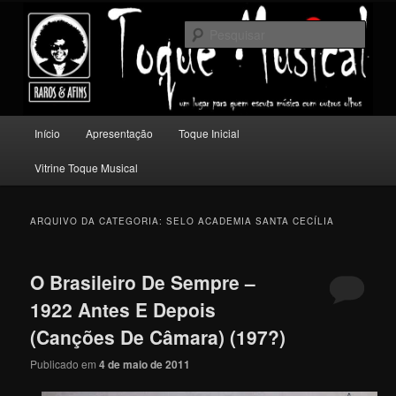
Pular
Pular
Um lugar para quem escuta música com outros olhos.
para
para
Pesqu
o
o
conteúdo
conteúdo
Toque Musical
principal
secundário
Menu
Início
Apresentação
Toque Inicial
principal
Vitrine Toque Musical
ARQUIVO DA CATEGORIA:
SELO ACADEMIA SANTA CECÍLIA
O Brasileiro De Sempre –
1922 Antes E Depois
(Canções De Câmara) (197?)
Publicado em
4 de maio de 2011