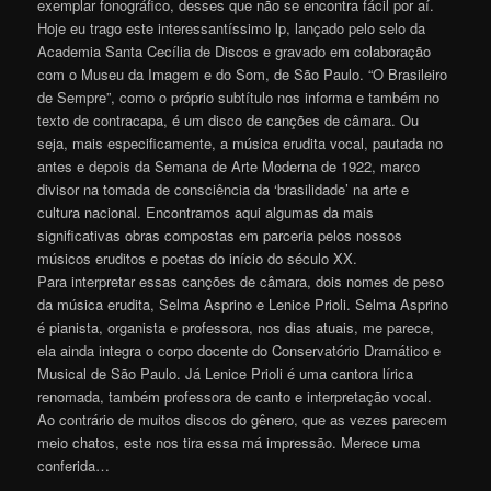
exemplar fonográfico, desses que não se encontra fácil por aí.
Hoje eu trago este interessantíssimo lp, lançado pelo selo da
Academia Santa Cecília de Discos e gravado em colaboração
com o Museu da Imagem e do Som, de São Paulo. “O Brasileiro
de Sempre”, como o próprio subtítulo nos informa e também no
texto de contracapa, é um disco de canções de câmara. Ou
seja, mais especificamente, a música erudita vocal, pautada no
antes e depois da Semana de Arte Moderna de 1922, marco
divisor na tomada de consciência da ‘brasilidade’ na arte e
cultura nacional. Encontramos aqui algumas da mais
significativas obras compostas em parceria pelos nossos
músicos eruditos e poetas do início do século XX.
Para interpretar essas canções de câmara, dois nomes de peso
da música erudita, Selma Asprino e Lenice Prioli. Selma Asprino
é pianista, organista e professora, nos dias atuais, me parece,
ela ainda integra o corpo docente do Conservatório Dramático e
Musical de São Paulo. Já Lenice Prioli é uma cantora lírica
renomada, também professora de canto e interpretação vocal.
Ao contrário de muitos discos do gênero, que as vezes parecem
meio chatos, este nos tira essa má impressão. Merece uma
conferida…