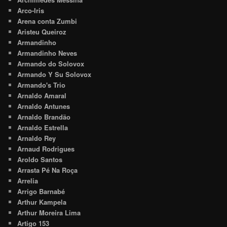
Arco-Iris
Arena conta Zumbi
Aristeu Queiroz
Armandinho
Armandinho Neves
Armando do Solovox
Armando Y Su Solovox
Armando's Trio
Arnaldo Amaral
Arnaldo Antunes
Arnaldo Brandão
Arnaldo Estrella
Arnaldo Rey
Arnaud Rodrigues
Aroldo Santos
Arrasta Pé Na Roça
Arrelia
Arrigo Barnabé
Arthur Kampela
Arthur Moreira Lima
Artigo 153