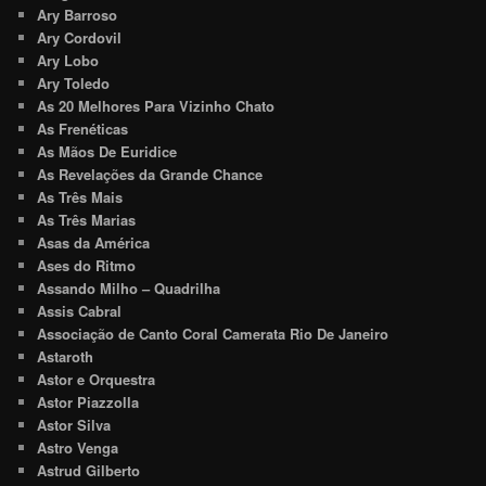
Ary Barroso
Ary Cordovil
Ary Lobo
Ary Toledo
As 20 Melhores Para Vizinho Chato
As Frenéticas
As Mãos De Euridice
As Revelações da Grande Chance
As Três Mais
As Três Marias
Asas da América
Ases do Ritmo
Assando Milho – Quadrilha
Assis Cabral
Associação de Canto Coral Camerata Rio De Janeiro
Astaroth
Astor e Orquestra
Astor Piazzolla
Astor Silva
Astro Venga
Astrud Gilberto