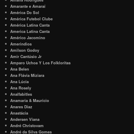
Amarante e Amaraí
América Do Sol
América Futebol Clube
América Latina Canta
America Latina Canta
Américo Jacomino
Amerindios
Amilson Godoy
Amir Cantúsio Jr
Amparo Uchoa Y Los Folkloritas
Ana Belen
Ana Flávia Miziara
Ana Lúcia
Ana Rosely
Analfabitles
Anamaria & Maurício
Anares Diaz
Anastácia
Andersen Viana
André Christovam
André da Silva Gomes