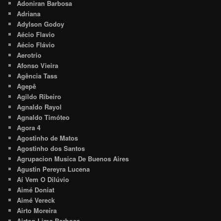
Adoniran Barbosa
Adriana
Adylson Godoy
Aécio Flavio
Aécio Flávio
Aerotrio
Afonso Vieira
Agência Tass
Agepê
Agildo Ribeiro
Agnaldo Rayol
Agnaldo Timóteo
Agora 4
Agostinho de Matos
Agostinho dos Santos
Agrupacion Musica De Buenos Aires
Agustin Pereyra Lucena
Aí Vem O Dilúvio
Aimé Doniat
Aimé Vereck
Airto Moreira
Airton Lima Barbosa