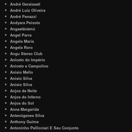
André Geraissati
André Luiz Oliveira
André Penazzi
Andyara Peixoto
Angaatãnàmú
Angel Parra
Angela Maria
Angela Roro
Angu Stereo Club
Aniceto do Império
Aniceto e Campolino
Anisio Mello
Anisio Silva
Anísio Silva
Anjos da Noite
Anjos do Inferno
Anjos do Sol
Anna Margarida
Antenógenes Silva
Anthony Guima
Antoninho Pellicciari E Seu Conjunto