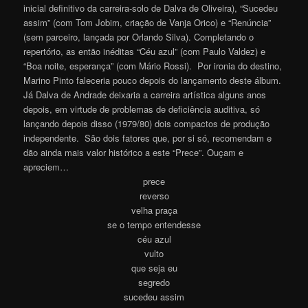
inicial definitivo da carreira-solo de Dalva de Oliveira), “Sucedeu
assim” (com Tom Jobim, criação de Vanja Orico) e “Renúncia”
(sem parceiro, lançada por Orlando Silva). Completando o
repertório, as então inéditas “Céu azul” (com Paulo Valdez) e
“Boa noite, esperança” (com Mário Rossi). Por ironia do destino,
Marino Pinto faleceria pouco depois do lançamento deste álbum.
Já Dalva de Andrade deixaria a carreira artística alguns anos
depois, em virtude de problemas de deficiência auditiva, só
lançando depois disso (1979/80) dois compactos de produção
independente. São dois fatores que, por si só, recomendam e
dão ainda mais valor histórico a este “Prece”. Ouçam e
aprecie
m
…
prece
reverso
velha praça
se o tempo entendesse
céu azul
vulto
que seja eu
segredo
sucedeu assim