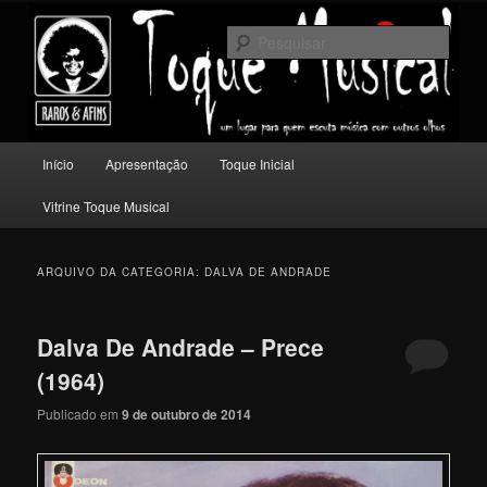
Pular
Pular
Um lugar para quem escuta música com outros olhos.
para
para
Pesqu
o
o
conteúdo
conteúdo
Toque Musical
principal
secundário
Menu
Início
Apresentação
Toque Inicial
principal
Vitrine Toque Musical
ARQUIVO DA CATEGORIA:
DALVA DE ANDRADE
Dalva De Andrade – Prece
(1964)
Publicado em
9 de outubro de 2014