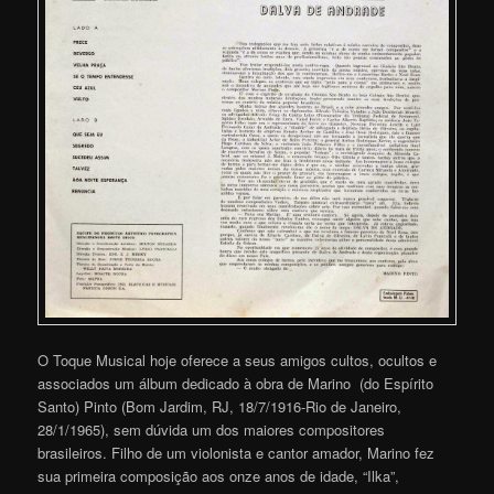
O Toque Musical hoje oferece a seus amigos cultos, ocultos e
associados um álbum dedicado à obra de Marino (do Espírito
Santo) Pinto (Bom Jardim, RJ, 18/7/1916-Rio de Janeiro,
28/1/1965), sem dúvida um dos maiores compositores
brasileiros. Filho de um violonista e cantor amador, Marino fez
sua primeira composição aos onze anos de idade, “Ilka”,