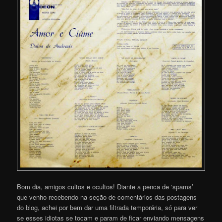
Bom dia, amigos cultos e ocultos! Diante a penca de ‘spams’
que venho recebendo na seção de comentários das postagens
do blog, achei por bem dar uma filtrada temporária, só para ver
se esses idiotas se tocam e param de ficar enviando mensagens