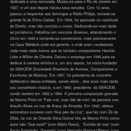
dedicada a uma namorada. Mudou-se para o Rio de Janeiro em
1927, e um ano depois iniciou seus estudos. Com 13 anos,
passou a frequentar aos domingos a Rádio Philips, tornado-se
grande fã de Sílvio Caldas. Em 1934, foi aprovado no vestibular
de Direito, mas não concluiu o curso. Dedicando-se mais tarde
ao jornalismo, trabalhou em veículos diversos, abandonando o
ofício em 1943 e tornando-se comerciante, mais precisamente
na Casa Waldeck,onde era gerente, e onde eram vendedores
nada mais nada menos que os também compositores Haroldo
Lobo e Mílton de Oliveira. Deixou o emprego em 1945 para se
dedicar à carreira artística e, um ano depois, foi sócio-fundador
da SBACEM (Sociedade Brasileira de Autores, Compositores e
Escritores de Música). Em 1957, foi presidente do conselho
deliberativo dessa entidade, sendo eleito , dois anos mais tarde,
seu conselheiro vitalício, e,em 1960, presidente da SBACEM,
sendo reeleito em 1962 e 1964. A primeira composição gravada
de Marino Pinto foi “Fale mal, mas fale de mim”,de parceria com
Ataulfo Alves,na voz de Aracy de Almeida. Em 1942, obteve
estrondoso sucesso com “Aos pés da cruz”, que fez com Zé da
Zilda, na voz de Orlando Silva.Outros hits de Marino Pinto como
autor são “Que será?” (com Mário Rossi), “Estrela do mar” (com
Paulo Soledade), “Segredo” (com Herivelto Martins)“Prece” (com