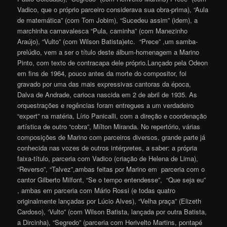
Vadico, que o próprio parceiro considerava sua obra-prima), “Aula
de matemática” (com Tom Jobim), “Sucedeu assim” (idem), a
marchinha carnavalesca “Pula, caminha” (com Manezinho
Araújo), “Vulto” (com Wilson Batista)etc. “Prece” ,um samba-
prelúdio, vem a ser o título deste álbum-homenagem a Marino
Pinto, com texto de contracapa dele próprio.Lançado pela Odeon
em fins de 1964, pouco antes da morte do compositor, foi
gravado por uma das mais expressivas cantoras da época,
Dalva de Andrade, carioca nascida em 2 de abril de 1935. As
orquestrações e regências foram entregues a um verdadeiro
“expert” na matéria, Lírio Panicalli, com a direção e coordenação
artística de outro “cobra”, Mílton Miranda. No repertório, várias
composições de Marino com parceiros diversos, grande parte já
conhecida nas vozes de outros intérpretes, a saber: a própria
faixa-título, parceria com Vadico (criação de Helena de Lima),
“Reverso”, “Talvez”,ambas feitas por Marino em parceria com o
cantor Gilberto Milfont, “Se o tempo entendesse”, “Que seja eu”
, ambas em parceria com Mário Rossi (e todas quatro
originalmente lançadas por Lúcio Alves), “Velha praça” (Elizeth
Cardoso), ‘Vulto” (com Wilson Batista, lançada por outra Batista,
a Dircinha), “Segredo” (parceria com Herivelto Martins, pontapé