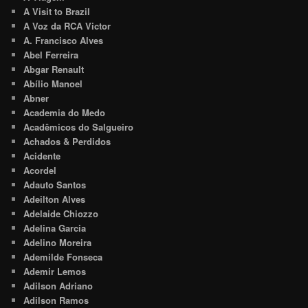
A Visit to Brazil
A Voz da RCA Victor
A. Francisco Alves
Abel Ferreira
Abgar Renault
Abílio Manoel
Abner
Academia do Medo
Acadêmicos do Salgueiro
Achados & Perdidos
Acidente
Acordel
Adauto Santos
Adeilton Alves
Adelaide Chiozzo
Adelina Garcia
Adelino Moreira
Ademilde Fonseca
Ademir Lemos
Adilson Adriano
Adilson Ramos