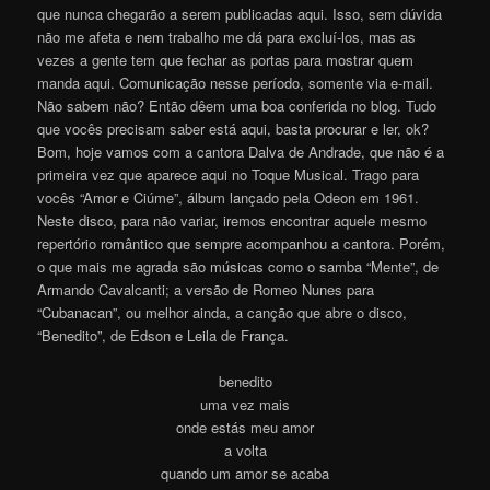
que nunca chegarão a serem publicadas aqui. Isso, sem dúvida
não me afeta e nem trabalho me dá para excluí-los, mas as
vezes a gente tem que fechar as portas para mostrar quem
manda aqui. Comunicação nesse período, somente via e-mail.
Não sabem não? Então dêem uma boa conferida no blog. Tudo
que vocês precisam saber está aqui, basta procurar e ler, ok?
Bom, hoje vamos com a cantora Dalva de Andrade, que não é a
primeira vez que aparece aqui no Toque Musical. Trago para
vocês “Amor e Ciúme”, álbum lançado pela Odeon em 1961.
Neste disco, para não variar, iremos encontrar aquele mesmo
repertório romântico que sempre acompanhou a cantora. Porém,
o que mais me agrada são músicas como o samba “Mente”, de
Armando Cavalcanti; a versão de Romeo Nunes para
“Cubanacan”, ou melhor ainda, a canção que abre o disco,
“Benedito”, de Edson e Leila de França.
benedito
uma vez mais
onde estás meu amor
a volta
quando um amor se acaba