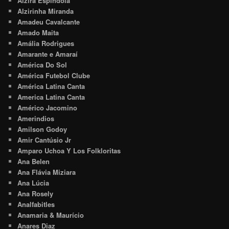
Alzira Espíndola
Alzirinha Miranda
Amadeu Cavalcante
Amado Maita
Amália Rodrigues
Amarante e Amaraí
América Do Sol
América Futebol Clube
América Latina Canta
America Latina Canta
Américo Jacomino
Amerindios
Amilson Godoy
Amir Cantúsio Jr
Amparo Uchoa Y Los Folkloritas
Ana Belen
Ana Flávia Miziara
Ana Lúcia
Ana Rosely
Analfabitles
Anamaria & Maurício
Anares Diaz