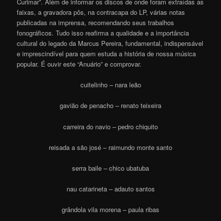
Curimar”. Além de informar os discos de onde foram extraídas as
faixas, a gravadora pôs, na contracapa do LP, várias notas
publicadas na imprensa, recomendando seus trabalhos
fonográficos. Tudo isso reafirma a qualidade e a importância
cultural do legado da Marcus Pereira, fundamental, indispensável
e imprescindível para quem estuda a história de nossa música
popular. É ouvir este “Anuário” e comprovar.
cuitelinho – nara leão
gavião de penacho – renato teixeira
carreira do navio – pedro chiquito
reisada a são josé – raimundo monte santo
serra baile – chico ubatuba
nau catarineta – adauto santos
grândola vila morena – paula ribas