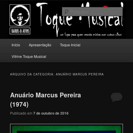
Pular
Pular
Um lugar para quem escuta música com outros olhos.
para
para
Pesqu
o
o
conteúdo
conteúdo
Toque Musical
principal
secundário
Menu
Início
Apresentação
Toque Inicial
principal
Vitrine Toque Musical
ARQUIVO DA CATEGORIA:
ANUÁRIO MARCUS PEREIRA
Anuário Marcus Pereira
(1974)
Publicado em
7 de outubro de 2016