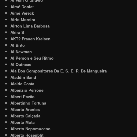
Aí Vem O Dilúvio
Aimé Doniat
Aimé Vereck
Airto Moreira
Airton Lima Barbosa
Akira S
AKT2 Frauen Kreisen
Al Brito
Al Newman
Al Person e Seu Ritmo
Al Quincas
Ala Dos Compositores Da E. S. E. P. De Mangueira
Aladdin Band
Alaide Costa
Albenzio Perrone
Albert Pavão
Albertinho Fortuna
Alberto Arantes
Alberto Calçada
Alberto Mota
Alberto Nepomuceno
Alberto Rosenblit