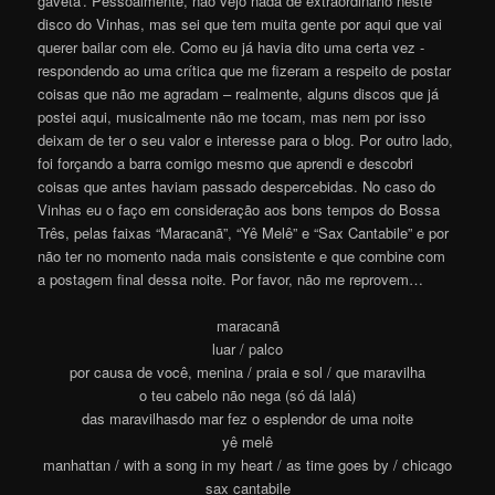
gaveta’. Pessoalmente, não vejo nada de extraordinário neste
disco do Vinhas, mas sei que tem muita gente por aqui que vai
querer bailar com ele. Como eu já havia dito uma certa vez -
respondendo ao uma crítica que me fizeram a respeito de postar
coisas que não me agradam – realmente, alguns discos que já
postei aqui, musicalmente não me tocam, mas nem por isso
deixam de ter o seu valor e interesse para o blog. Por outro lado,
foi forçando a barra comigo mesmo que aprendi e descobri
coisas que antes haviam passado despercebidas. No caso do
Vinhas eu o faço em consideração aos bons tempos do Bossa
Três, pelas faixas “Maracanã”, “Yê Melê” e “Sax Cantabile” e por
não ter no momento nada mais consistente e que combine com
a postagem final dessa noite. Por favor, não me reprovem…
maracanã
luar / palco
por causa de você, menina / praia e sol / que maravilha
o teu cabelo não nega (só dá lalá)
das maravilhasdo mar fez o esplendor de uma noite
yê melê
manhattan / with a song in my heart / as time goes by / chicago
sax cantabile