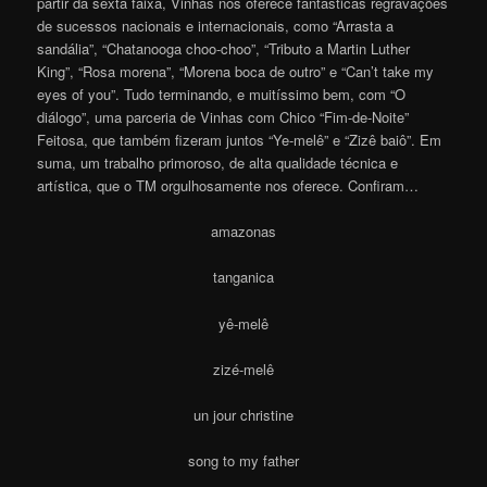
partir da sexta faixa, Vinhas nos oferece fantásticas regravações
de sucessos nacionais e internacionais, como “Arrasta a
sandália”, “Chatanooga choo-choo”, “Tributo a Martin Luther
King”, “Rosa morena”, “Morena boca de outro” e “Can’t take my
eyes of you”. Tudo terminando, e muitíssimo bem, com “O
diálogo”, uma parceria de Vinhas com Chico “Fim-de-Noite”
Feitosa, que também fizeram juntos “Ye-melê” e “Zizê baiô”. Em
suma, um trabalho primoroso, de alta qualidade técnica e
artística, que o TM orgulhosamente nos oferece. Confiram…
amazonas
tanganica
yê-melê
zizé-melê
un jour christine
song to my father