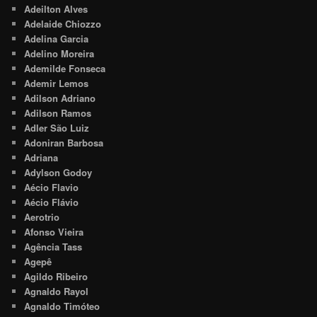
Adeilton Alves
Adelaide Chiozzo
Adelina Garcia
Adelino Moreira
Ademilde Fonseca
Ademir Lemos
Adilson Adriano
Adilson Ramos
Adler São Luiz
Adoniran Barbosa
Adriana
Adylson Godoy
Aécio Flavio
Aécio Flávio
Aerotrio
Afonso Vieira
Agência Tass
Agepê
Agildo Ribeiro
Agnaldo Rayol
Agnaldo Timóteo