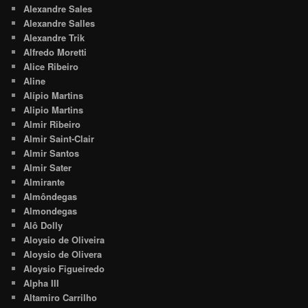
Alexandre Sales
Alexandre Salles
Alexandre Trik
Alfredo Moretti
Alice Ribeiro
Aline
Alípio Martins
Alipio Martins
Almir Ribeiro
Almir Saint-Clair
Almir Santos
Almir Sater
Almirante
Almôndegas
Almondegas
Alô Dolly
Aloysio de Oliveira
Aloysio de Olivera
Aloysio Figueiredo
Alpha III
Altamiro Carrilho