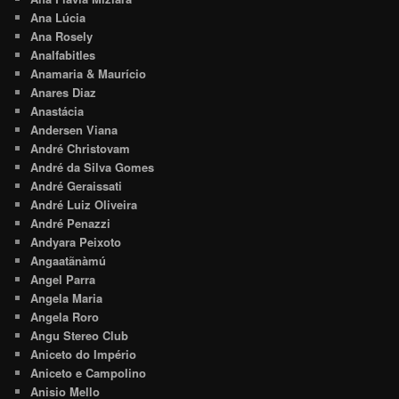
Ana Lúcia
Ana Rosely
Analfabitles
Anamaria & Maurício
Anares Diaz
Anastácia
Andersen Viana
André Christovam
André da Silva Gomes
André Geraissati
André Luiz Oliveira
André Penazzi
Andyara Peixoto
Angaatãnàmú
Angel Parra
Angela Maria
Angela Roro
Angu Stereo Club
Aniceto do Império
Aniceto e Campolino
Anisio Mello