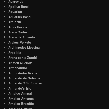
Aparecida
Apollus Band
Aquarius
Aquarius Band
Ara Ketu
Araci Cortes
Aracy Cortes
Aracy de Almeida
Araken Peixoto
Archimedes Messina
Arco-Iris
Arena conta Zumbi
Aristeu Queiroz
Armandinho
Armandinho Neves
Armando do Solovox
Armando Y Su Solovox
Armando's Trio
Arnaldo Amaral
Arnaldo Antunes
Arnaldo Brandão
Arnaldo Estrella