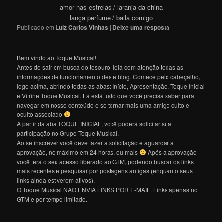
amor nas estrelas / laranja da china
lança perfume / baila comigo
Publicado em
Luiz Carlos Vinhas
|
Deixe uma resposta
Bem vindo ao Toque Musical!
Antes de sair em busca do tesouro, leia com atenção todas as
informações de funcionamento deste blog. Comece pelo cabeçalho,
logo acima, abrindo todas as abas: Início, Apresentação, Toque Inicial
e Vitrine Toque Musical. Lá está tudo que você precisa saber para
navegar em nosso conteúdo e se tornar mais uma amigo culto e
oculto associado
A partir da aba TOQUE INICIAL, você poderá solicitar sua
participação no Grupo Toque Musical.
Ao se inscrever você deve fazer a solicitação e aguardar a
aprovação, no máximo em 24 horas, ou mais
Após a aprovação
você terá o seu acesso liberado ao GTM, podendo buscar os links
mais recentes e pesquisar por postagens antigas (enquanto seus
links ainda estiverem ativos).
O Toque Musical NÃO ENVIA LINKS POR E-MAIL. Links apenas no
GTM e por tempo limitado.
———————————————————————————————