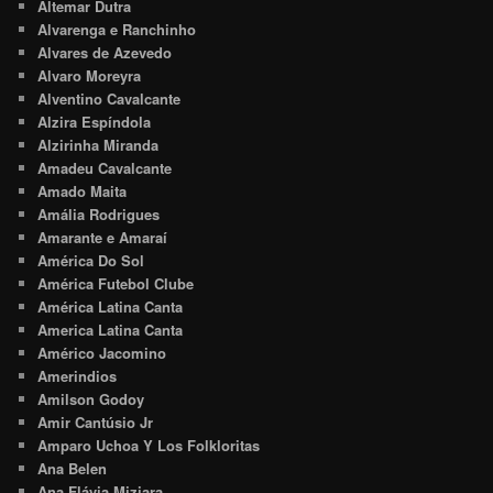
Altemar Dutra
Alvarenga e Ranchinho
Alvares de Azevedo
Alvaro Moreyra
Alventino Cavalcante
Alzira Espíndola
Alzirinha Miranda
Amadeu Cavalcante
Amado Maita
Amália Rodrigues
Amarante e Amaraí
América Do Sol
América Futebol Clube
América Latina Canta
America Latina Canta
Américo Jacomino
Amerindios
Amilson Godoy
Amir Cantúsio Jr
Amparo Uchoa Y Los Folkloritas
Ana Belen
Ana Flávia Miziara