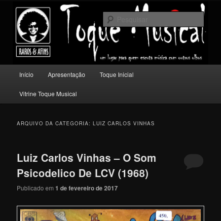
Pular
Pular
Um lugar para quem escuta música com outros olhos.
para
para
Pesqu
o
o
conteúdo
conteúdo
Toque Musical
principal
secundário
Menu
Início
Apresentação
Toque Inicial
principal
Vitrine Toque Musical
ARQUIVO DA CATEGORIA:
LUIZ CARLOS VINHAS
Luiz Carlos Vinhas – O Som
Psicodelico De LCV (1968)
Publicado em
1 de fevereiro de 2017