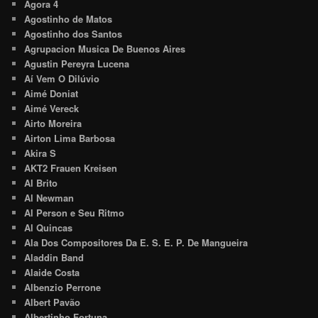
Agora 4
Agostinho de Matos
Agostinho dos Santos
Agrupacion Musica De Buenos Aires
Agustin Pereyra Lucena
Aí Vem O Dilúvio
Aimé Doniat
Aimé Vereck
Airto Moreira
Airton Lima Barbosa
Akira S
AKT2 Frauen Kreisen
Al Brito
Al Newman
Al Person e Seu Ritmo
Al Quincas
Ala Dos Compositores Da E. S. E. P. De Mangueira
Aladdin Band
Alaide Costa
Albenzio Perrone
Albert Pavão
Albertinho Fortuna