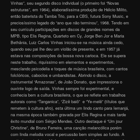
Vinhas”, seu segundo disco individual (o primeiro foi “Novas
estruturas”, em 1964), elaboradíssima produção de Hélcio Milito,
então baterista do Tamba Trio, para a CBS, futura Sony Music, e
preciosíssimo legado do “ano que não terminou”, 1968. Tendo em
seu currículo participações em discos de grandes nomes da
MPB, tipo Elis Regina, Quarteto em Cy, Jorge Ben Jor e Maria
Bethânia, Luiz Carlos Vinhas iniciou-se na música ainda cedo,
quando seu pai lhe deu um violão de presente, e em 1957 já
estava nas composições da bossa nova carioca. Ele se supera
neste trabalho, riquíssimo em elementos e experimentos,
mesclando psicodelia e toques de música brasileira, com cantos
folclóricos, caboclos e umbandistas. Abrindo o disco, a
instrumental “Amazonas”, de João Donato, que impressiona o
ouvinte logo de saída. Vinhas sempre foi experimental, e
conhecia bem a cultura brasileira, o que se reflete em trabalhos
autorais como “Tanganica”, “Zizê baiô” e “Ye-melê” (títulos que
remetem à cultura afro), esta última um lindo canto para Iemanjá,
na mesma época também gravada por Elis Regina e mais tarde
êxito mundial com Sérgio Mendes. Outro destaque é “Um jour
Christine”, de Bruno Ferreira, uma canção melancólica porém
com linda melodia vocal e percussão bem simples ao fundo. A