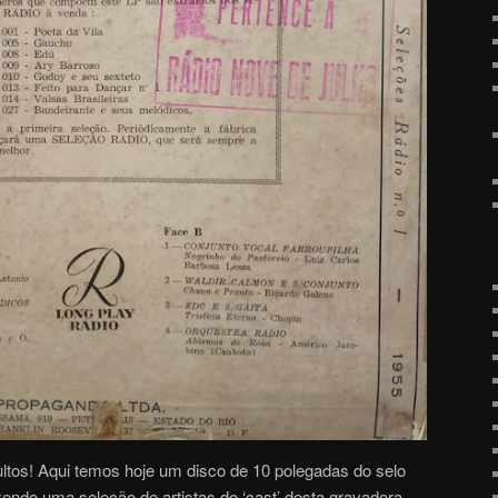
ltos! Aqui temos hoje um disco de 10 polegadas do selo
endo uma seleção de artistas do ‘cast’ desta gravadora.