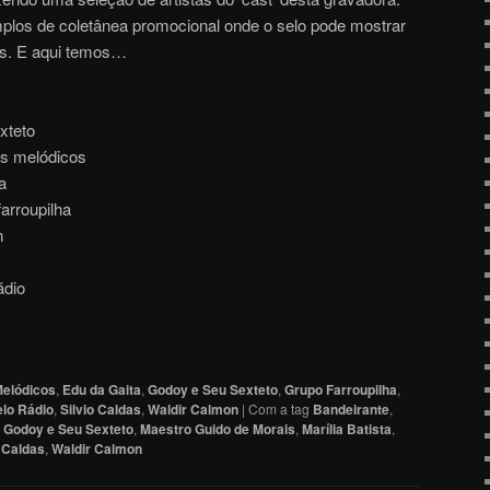
plos de coletânea promocional onde o selo pode mostrar
es. E aqui temos…
xteto
us melódicos
a
farroupilha
n
ádio
Melódicos
,
Edu da Gaita
,
Godoy e Seu Sexteto
,
Grupo Farroupilha
,
elo Rádio
,
Silvio Caldas
,
Waldir Calmon
|
Com a tag
Bandeirante
,
,
Godoy e Seu Sexteto
,
Maestro Guido de Morais
,
Marília Batista
,
o Caldas
,
Waldir Calmon