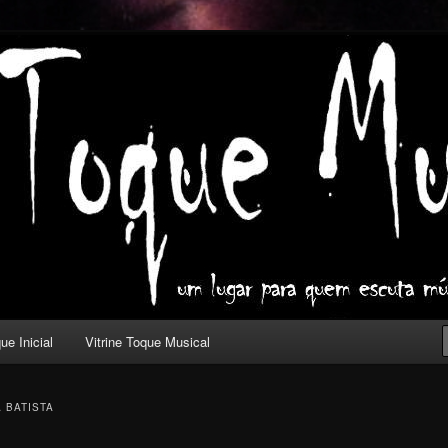
ica com outros olhos.
l
ue Inicial
Vitrine Toque Musical
A BATISTA