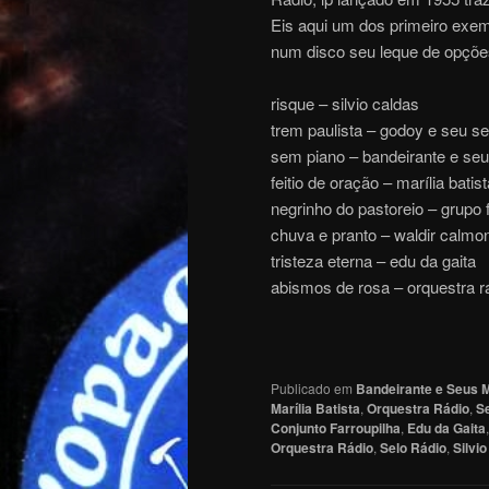
Eis aqui um dos primeiro exem
num disco seu leque de opçõ
risque – silvio caldas
trem paulista – godoy e seu se
sem piano – bandeirante e se
feitio de oração – marília batist
negrinho do pastoreio – grupo 
chuva e pranto – waldir calmo
tristeza eterna – edu da gaita
abismos de rosa – orquestra r
Publicado em
Bandeirante e Seus 
Marília Batista
,
Orquestra Rádio
,
S
Conjunto Farroupilha
,
Edu da Gaita
Orquestra Rádio
,
Selo Rádio
,
Silvi