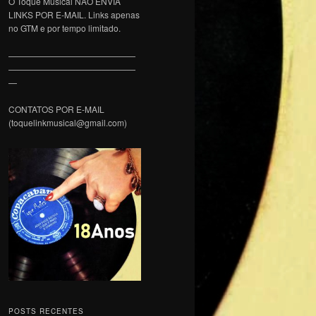
O Toque Musical NÃO ENVIA
LINKS POR E-MAIL. Links apenas
no GTM e por tempo limitado.
———————————————
———————————————
—
CONTATOS POR E-MAIL
(toquelinkmusical@gmail.com)
POSTS RECENTES