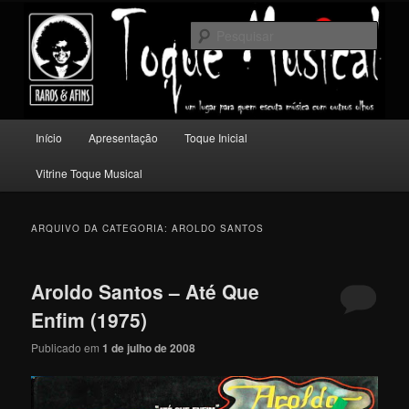
Pular
Pular
Um lugar para quem escuta música com outros olhos.
para
para
Pesqu
o
o
conteúdo
conteúdo
Toque Musical
principal
secundário
Menu
Início
Apresentação
Toque Inicial
principal
Vitrine Toque Musical
ARQUIVO DA CATEGORIA:
AROLDO SANTOS
Aroldo Santos – Até Que
Enfim (1975)
Publicado em
1 de julho de 2008