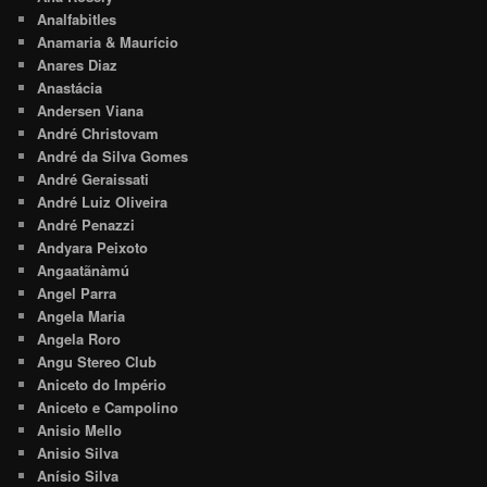
Analfabitles
Anamaria & Maurício
Anares Diaz
Anastácia
Andersen Viana
André Christovam
André da Silva Gomes
André Geraissati
André Luiz Oliveira
André Penazzi
Andyara Peixoto
Angaatãnàmú
Angel Parra
Angela Maria
Angela Roro
Angu Stereo Club
Aniceto do Império
Aniceto e Campolino
Anisio Mello
Anisio Silva
Anísio Silva