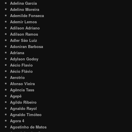
Adelina Garcia
Adelino Moreira
Ademilde Fonseca
Ademir Lemos
Adilson Adriano
Adilson Ramos
Adler São Luiz
Adoniran Barbosa
Adriana
Adylson Godoy
Aécio Flavio
Aécio Flávio
Aerotrio
Afonso Vieira
Agência Tass
Agepê
Agildo Ribeiro
Agnaldo Rayol
Agnaldo Timóteo
Agora 4
Agostinho de Matos