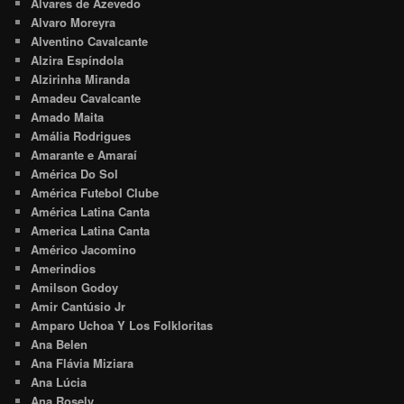
Alvares de Azevedo
Alvaro Moreyra
Alventino Cavalcante
Alzira Espíndola
Alzirinha Miranda
Amadeu Cavalcante
Amado Maita
Amália Rodrigues
Amarante e Amaraí
América Do Sol
América Futebol Clube
América Latina Canta
America Latina Canta
Américo Jacomino
Amerindios
Amilson Godoy
Amir Cantúsio Jr
Amparo Uchoa Y Los Folkloritas
Ana Belen
Ana Flávia Miziara
Ana Lúcia
Ana Rosely