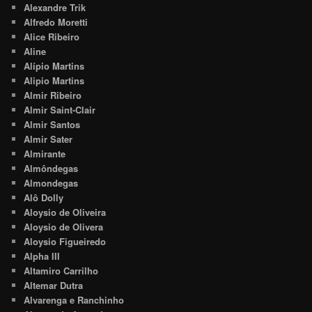
Alexandre Trik
Alfredo Moretti
Alice Ribeiro
Aline
Alípio Martins
Alipio Martins
Almir Ribeiro
Almir Saint-Clair
Almir Santos
Almir Sater
Almirante
Almôndegas
Almondegas
Alô Dolly
Aloysio de Oliveira
Aloysio de Olivera
Aloysio Figueiredo
Alpha III
Altamiro Carrilho
Altemar Dutra
Alvarenga e Ranchinho