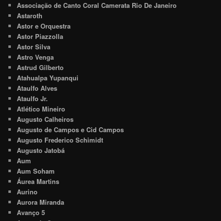
Associação de Canto Coral Camerata Rio De Janeiro
Astaroth
Astor e Orquestra
Astor Piazzolla
Astor Silva
Astro Venga
Astrud Gilberto
Atahualpa Yupanqui
Ataulfo Alves
Ataulfo Jr.
Atlético Mineiro
Augusto Calheiros
Augusto de Campos e Cid Campos
Augusto Frederico Schimidt
Augusto Jatobá
Aum
Aum Soham
Áurea Martins
Aurino
Aurora Miranda
Avanço 5