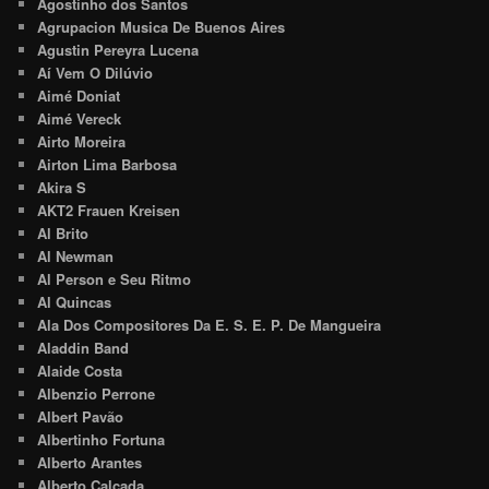
Agostinho dos Santos
Agrupacion Musica De Buenos Aires
Agustin Pereyra Lucena
Aí Vem O Dilúvio
Aimé Doniat
Aimé Vereck
Airto Moreira
Airton Lima Barbosa
Akira S
AKT2 Frauen Kreisen
Al Brito
Al Newman
Al Person e Seu Ritmo
Al Quincas
Ala Dos Compositores Da E. S. E. P. De Mangueira
Aladdin Band
Alaide Costa
Albenzio Perrone
Albert Pavão
Albertinho Fortuna
Alberto Arantes
Alberto Calçada