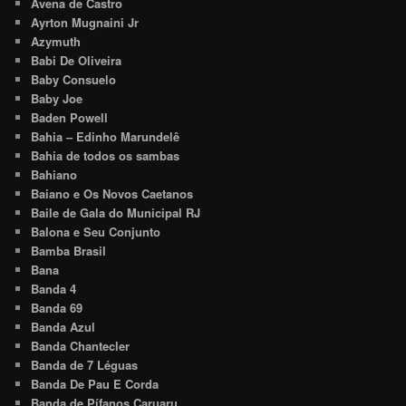
Avena de Castro
Ayrton Mugnaini Jr
Azymuth
Babi De Oliveira
Baby Consuelo
Baby Joe
Baden Powell
Bahia – Edinho Marundelê
Bahia de todos os sambas
Bahiano
Baiano e Os Novos Caetanos
Baile de Gala do Municipal RJ
Balona e Seu Conjunto
Bamba Brasil
Bana
Banda 4
Banda 69
Banda Azul
Banda Chantecler
Banda de 7 Léguas
Banda De Pau E Corda
Banda de Pífanos Caruaru