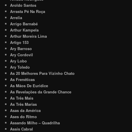
Aroldo Santos
Arrasta Pé Na Roça
Arrelia
Arrigo Barnabé
Arthur Kampela
Arthur Moreira Lima
Artigo 153
Ary Barroso
Ary Cordovil
Ary Lobo
Ary Toledo
As 20 Melhores Para Vizinho Chato
As Frenéticas
As Mãos De Euridice
As Revelações da Grande Chance
As Três Mais
As Três Marias
Asas da América
Ases do Ritmo
Assando Milho – Quadrilha
Assis Cabral