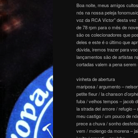
Boa noite, meus amigos cultos
nós na nossa peleja fonomusi
voz da RCA Victor” desta vez
de 78 rpm para o mês de nove
são os colecionadores que pos
deles e este é o último que a
dúvida, iremos trazer para vo
lançamentos são de artistas n
cortadas valem a pena serem
vinheta de abertura
mariposa / argumento – nelso
petite fleur / la chanson d’orp
fuba / velhos tempos – jacob 
la strada del amore / refugio 
meu castigo / um pouco de nó
prece a chuva / sonho desfeito 
vem / molengo da morena – jai