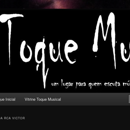
ica com outros olhos.
l
ue Inicial
Vitrine Toque Musical
DA RCA VICTOR