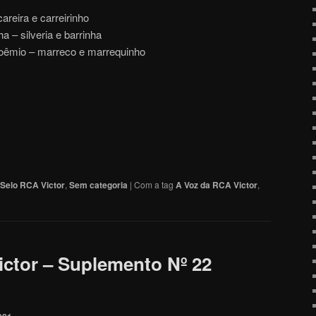
areira e carreirinho
 – silveria e barrinha
oêmio – marreco e marrequinho
Selo RCA Victor
,
Sem categoria
|
Com a tag
A Voz da RCA Victor
,
ctor – Suplemento Nº 22