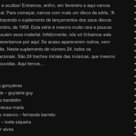
 e ocultos! Entramos, enfim, em fevereiro e aqui vamos
cal. Para começar, vamos com mais um disco da série, “A
 trazendo o suplemento de lançamentos dos seus discos
mbro, de 1959. Esta série é mesmo muito rara e poucos
suem esse material. Infelizmente, nós só tínhamos seis
presentamos por aqui. Se acaso aparecerem outros, sem
cês. Neste suplemento de número 24, todos os
acionais. São 24 trechos iniciais das músicas, que mesmo
 ouvidas. Aqui temos…
n gonçalves
hée – guylaine guy
do bandolim
– neusa maria
s mesmo – fernando barreto
– ivete siqueira
r alves