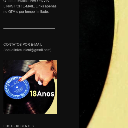
O Toque Musical NÃO ENVIA
LINKS POR E-MAIL. Links apenas
no GTM e por tempo limitado.
———————————————
———————————————
—
CONTATOS POR E-MAIL
(toquelinkmusical@gmail.com)
POSTS RECENTES