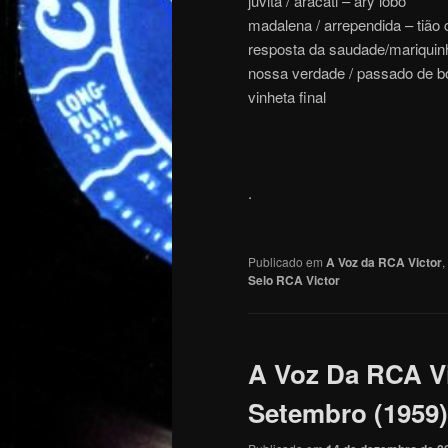
juvita / aracati – ary lobo
madalena / arrependida – tião c
resposta da saudade/mariquinha
nossa verdade / passado de b
vinheta final
.
Publicado em
A Voz da RCA Victor
,
Selo RCA Victor
A Voz Da RCA Vi
Setembro (1959)