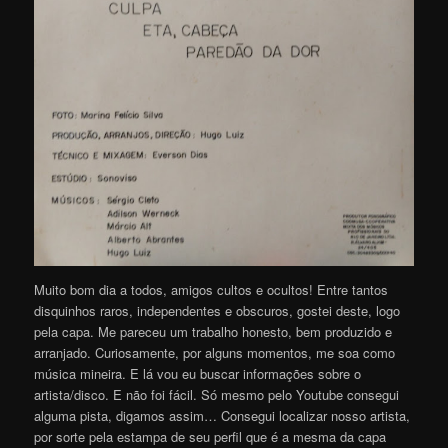
Muito bom dia a todos, amigos cultos e ocultos! Entre tantos
disquinhos raros, independentes e obscuros, gostei deste, logo
pela capa. Me pareceu um trabalho honesto, bem produzido e
arranjado. Curiosamente, por alguns momentos, me soa como
música mineira. E lá vou eu buscar informações sobre o
artista/disco. E não foi fácil. Só mesmo pelo Youtube consegui
alguma pista, digamos assim… Consegui localizar nosso artista,
por sorte pela estampa de seu perfil que é a mesma da capa