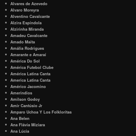
Alvares de Azevedo
Alvaro Moreyra
Alventino Cavalcante
Alzira Espíndola
Alzirinha Miranda
Amadeu Cavalcante
Amado Maita
Amália Rodrigues
Amarante e Amaraí
América Do Sol
América Futebol Clube
América Latina Canta
America Latina Canta
Américo Jacomino
Amerindios
Amilson Godoy
Amir Cantúsio Jr
Amparo Uchoa Y Los Folkloritas
Ana Belen
Ana Flávia Miziara
Ana Lúcia