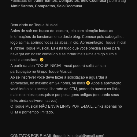
Publicado em
Almir Santos
,
Compactos
,
Selo Coomusa
|
Com a tag
Almir Santos
,
Compactos
,
Selo Coomusa
Bem vindo ao Toque Musical!
Antes de sair em busca do tesouro, leia com atenção todas as
informações de funcionamento deste blog. Comece pelo cabeçalho,
logo acima, abrindo todas as abas: Início, Apresentação, Toque Inicial
e Vitrine Toque Musical. Lá está tudo que você precisa saber para
navegar em nosso conteúdo e se tornar mais uma amigo culto e
oculto associado
A partir da aba TOQUE INICIAL, você poderá solicitar sua
participação no Grupo Toque Musical.
Ao se inscrever você deve fazer a solicitação e aguardar a
aprovação, no máximo em 24 horas, ou mais
Após a aprovação
você terá o seu acesso liberado ao GTM, podendo buscar os links
mais recentes e pesquisar por postagens antigas (enquanto seus
links ainda estiverem ativos).
O Toque Musical NÃO ENVIA LINKS POR E-MAIL. Links apenas no
GTM e por tempo limitado.
———————————————————————————————
CONTATOS POR E-MAIL (toquelinkmusical@gmail.com)