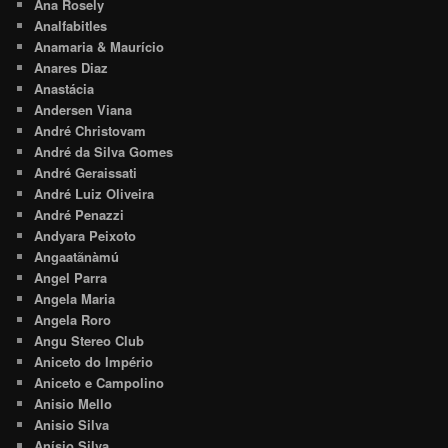
Ana Rosely
Analfabitles
Anamaria & Maurício
Anares Diaz
Anastácia
Andersen Viana
André Christovam
André da Silva Gomes
André Geraissati
André Luiz Oliveira
André Penazzi
Andyara Peixoto
Angaatãnàmú
Angel Parra
Angela Maria
Angela Roro
Angu Stereo Club
Aniceto do Império
Aniceto e Campolino
Anisio Mello
Anisio Silva
Anísio Silva