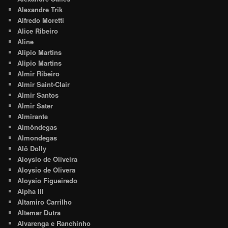
Alexandre Trik
Alfredo Moretti
Alice Ribeiro
Aline
Alípio Martins
Alipio Martins
Almir Ribeiro
Almir Saint-Clair
Almir Santos
Almir Sater
Almirante
Almôndegas
Almondegas
Alô Dolly
Aloysio de Oliveira
Aloysio de Olivera
Aloysio Figueiredo
Alpha III
Altamiro Carrilho
Altemar Dutra
Alvarenga e Ranchinho