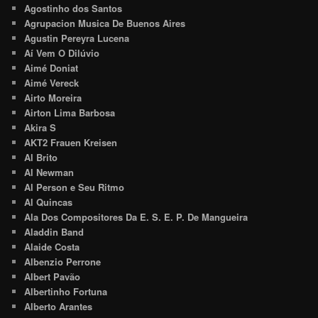
Agostinho dos Santos
Agrupacion Musica De Buenos Aires
Agustin Pereyra Lucena
Aí Vem O Dilúvio
Aimé Doniat
Aimé Vereck
Airto Moreira
Airton Lima Barbosa
Akira S
AKT2 Frauen Kreisen
Al Brito
Al Newman
Al Person e Seu Ritmo
Al Quincas
Ala Dos Compositores Da E. S. E. P. De Mangueira
Aladdin Band
Alaide Costa
Albenzio Perrone
Albert Pavão
Albertinho Fortuna
Alberto Arantes