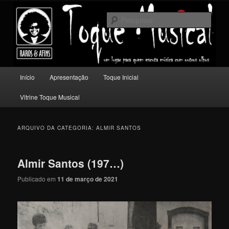
Pular
Pular
Um lugar para quem escuta música com outros olhos.
para
para
Pesqu
o
o
conteúdo
conteúdo
Toque Musical
principal
secundário
Menu
Início
Apresentação
Toque Inicial
principal
Vitrine Toque Musical
ARQUIVO DA CATEGORIA:
ALMIR SANTOS
Almir Santos (197…)
Publicado em
11 de março de 2021