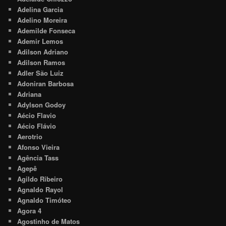
Adelina Garcia
Adelino Moreira
Ademilde Fonseca
Ademir Lemos
Adilson Adriano
Adilson Ramos
Adler São Luiz
Adoniran Barbosa
Adriana
Adylson Godoy
Aécio Flavio
Aécio Flávio
Aerotrio
Afonso Vieira
Agência Tass
Agepê
Agildo Ribeiro
Agnaldo Rayol
Agnaldo Timóteo
Agora 4
Agostinho de Matos