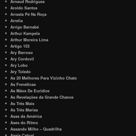
Arnaud Rodrigues
Aroldo Santos
Arrasta Pé Na Roça
Arrelia
Arrigo Barnabé
Arthur Kampela
Arthur Moreira Lima
Artigo 153
Ary Barroso
Ary Cordovil
Ary Lobo
Ary Toledo
As 20 Melhores Para Vizinho Chato
As Frenéticas
As Mãos De Euridice
As Revelações da Grande Chance
As Três Mais
As Três Marias
Asas da América
Ases do Ritmo
Assando Milho – Quadrilha
Assis Cabral