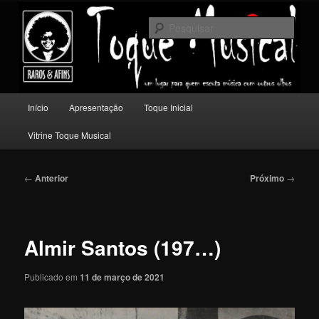
Pular
Um lugar para quem escuta música com outros olhos.
para
Pesqu
o
conteúdo
Toque Musical
principal
Menu
Início
Apresentação
Toque Inicial
principal
Vitrine Toque Musical
Navegação
←
Anterior
Próximo
→
de
posts
Almir Santos (197…)
Publicado em
11 de março de 2021