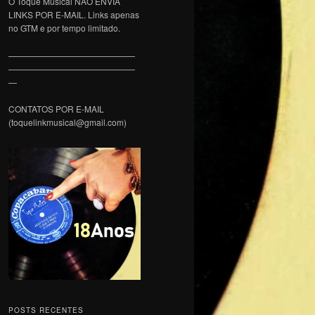
O Toque Musical NÃO ENVIA
LINKS POR E-MAIL. Links apenas
no GTM e por tempo limitado.
———————————————
———————————————
—
CONTATOS POR E-MAIL
(toquelinkmusical@gmail.com)
POSTS RECENTES