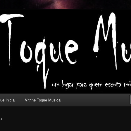
ica com outros olhos.
l
ue Inicial
Vitrine Toque Musical
CA