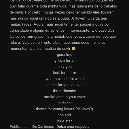
ouvi falar durante toda minha vida, mas nunca me dei o trabalho
de ouvir. Por certo, muitas vezes devo ter ouvido eles tocarem,
mas nunca liguei uma coisa a outra. A Jovem Guarda tem
muitas faces. Agora, mais recentemente, passei a ouvir por
curiosidade e alguns eu achei bem interessante. É o caso dOs
Carbonos, um grupo instumental, que tocava cover de tudo que
rolava. Vale conferir este álbum que reúne seus melhores
momentos. É até simpático de ouvir
geronimo
my love for you
only you
look for a star
what a wonderful wolrd
themes for young lovers
the millionaire
smoke gets in your eyes
midnight
theme for young lovers (de novo?)
the end
blue star
Publicado em
Os Carbonos
|
Deixe uma resposta