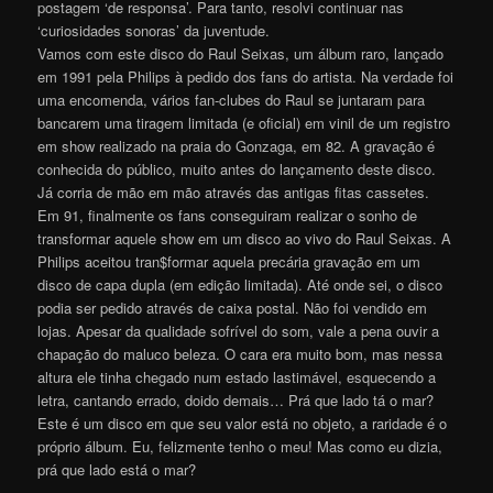
postagem ‘de responsa’. Para tanto, resolvi continuar nas
‘curiosidades sonoras’ da juventude.
Vamos com este disco do Raul Seixas, um álbum raro, lançado
em 1991 pela Philips à pedido dos fans do artista. Na verdade foi
uma encomenda, vários fan-clubes do Raul se juntaram para
bancarem uma tiragem limitada (e oficial) em vinil de um registro
em show realizado na praia do Gonzaga, em 82. A gravação é
conhecida do público, muito antes do lançamento deste disco.
Já corria de mão em mão através das antigas fitas cassetes.
Em 91, finalmente os fans conseguiram realizar o sonho de
transformar aquele show em um disco ao vivo do Raul Seixas. A
Philips aceitou tran$formar aquela precária gravação em um
disco de capa dupla (em edição limitada). Até onde sei, o disco
podia ser pedido através de caixa postal. Não foi vendido em
lojas. Apesar da qualidade sofrível do som, vale a pena ouvir a
chapação do maluco beleza. O cara era muito bom, mas nessa
altura ele tinha chegado num estado lastimável, esquecendo a
letra, cantando errado, doido demais… Prá que lado tá o mar?
Este é um disco em que seu valor está no objeto, a raridade é o
próprio álbum. Eu, felizmente tenho o meu! Mas como eu dizia,
prá que lado está o mar?