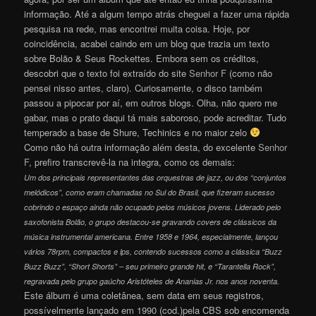
informação. Até a algum tempo atrás cheguei a fazer uma rápida
pesquisa na rede, mas encontrei muita coisa. Hoje, por
coincidência, acabei caindo em um blog que trazia um texto
sobre Bolão & Seus Rockettes. Embora sem os créditos,
descobri que o texto foi extraído do site
Senhor F
(como não
pensei nisso antes, claro). Curiosamente, o disco também
passou a pipocar por aí, em outros blogs. Olha, não quero me
gabar, mas o prato daqui tá mais saboroso, pode acreditar. Tudo
temperado a base de Shure, Techinics e no maior zelo
Como não há outra informação além desta, do excelente
Senhor
F
, prefiro transcrevê-la na integra, como os demais:
Um dos principais representantes das orquestras de jazz, ou dos “conjuntos
melódicos”, como eram chamadas no Sul do Brasil, que fizeram sucesso
cobrindo o espaço ainda não ocupado pelos músicos jovens. Liderado pelo
saxofonista Bolão, o grupo destacou-se gravando covers de clássicos da
música instrumental americana. Entre 1958 e 1964, especialmente, lançou
vários 78rpm, compactos e lps, contendo sucessos como a clássica “Buzz
Buzz Buzz”, “Short Shorts” – seu primeiro grande hit, e “Tarantella Rock”,
regravada pelo grupo gaúcho Aristóteles de Ananias Jr. nos anos noventa.
Este álbum é uma coletânea, sem data em seus registros,
possívelmente lançado em 1990 (cod.)pela CBS sob encomenda