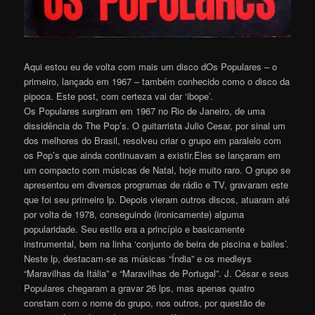
Aqui estou eu de volta com mais um disco dOs Populares – o
primeiro, lançado em 1967 – também conhecido como o disco da
pipoca. Este post, com certeza vai dar ‘ibope’.
Os Populares surgiram em 1967 no Rio de Janeiro, de uma
dissidência do The Pop’s. O guitarrista Julio Cesar, por sinal um
dos melhores do Brasil, resolveu criar o grupo em paralelo com
os Pop’s que ainda continuavam a existir.Eles se lançaram em
um compacto com músicas de Natal, hoje muito raro. O grupo se
apresentou em diversos programas de rádio e TV, gravaram este
que foi seu primeiro lp. Depois vieram outros discos, atuaram até
por volta de 1978, conseguindo (ironicamente) alguma
popularidade. Seu estilo era a princípio e basicamente
instrumental, bem na linha ‘conjunto de beira de piscina e bailes’.
Neste lp, destacam-se as músicas “Índia” e os medleys
“Maravilhas da Itália” e “Maravilhas de Portugal”. J. César e seus
Populares chegaram a gravar 26 lps, mas apenas quatro
constam com o nome do grupo, nos outros, por questão de