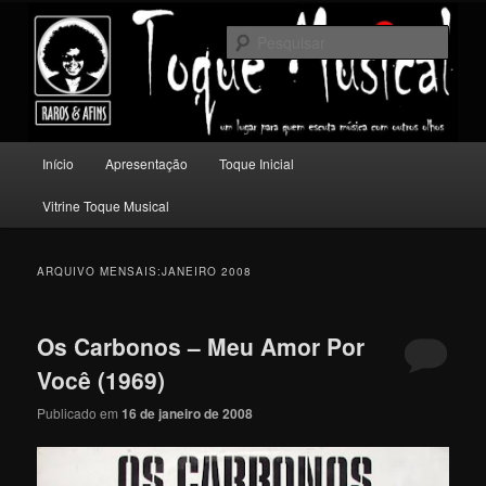
Pular
Pular
Um lugar para quem escuta música com outros olhos.
para
para
Pesqu
o
o
conteúdo
conteúdo
Toque Musical
principal
secundário
Menu
Início
Apresentação
Toque Inicial
principal
Vitrine Toque Musical
ARQUIVO MENSAIS:
JANEIRO 2008
Os Carbonos – Meu Amor Por
Você (1969)
Publicado em
16 de janeiro de 2008