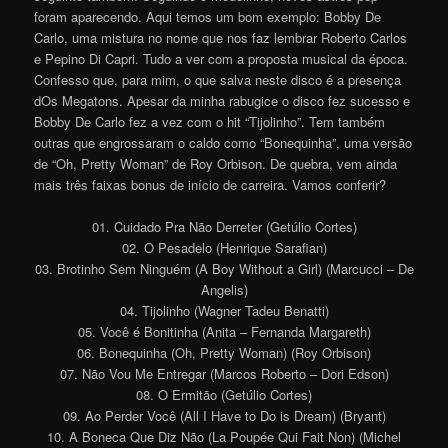
foram aparecendo. Aqui temos um bom exemplo: Bobby De
Carlo, uma mistura no nome que nos faz lembrar Roberto Carlos
e Pepino Di Capri. Tudo a ver com a proposta musical da época.
Confesso que, para mim, o que salva neste disco é a presença
dOs Megatons. Apesar da minha rabugice o disco fez sucesso e
Bobby De Carlo fez a vez com o hit “Tijolinho”. Tem também
outras que engrossaram o caldo como “Bonequinha”, uma versão
de “Oh, Pretty Woman” de Roy Orbison. De quebra, vem ainda
mais três faixas bonus de início de carreira. Vamos conferir?
01. Cuidado Pra Não Derreter (Getúlio Cortes)
02. O Pesadelo (Henrique Sarafian)
03. Brotinho Sem Ninguém (A Boy Without a Girl) (Marcucci – De
Angelis)
04. Tijolinho (Wagner Tadeu Benatti)
05. Você é Bonitinha (Anita – Fernanda Margareth)
06. Bonequinha (Oh, Pretty Woman) (Roy Orbison)
07. Não Vou Me Entregar (Marcos Roberto – Dori Edson)
08. O Ermitão (Getúlio Cortes)
09. Ao Perder Você (All I Have to Do is Dream) (Bryant)
10. A Boneca Que Diz Não (La Poupée Qui Fait Non) (Michel