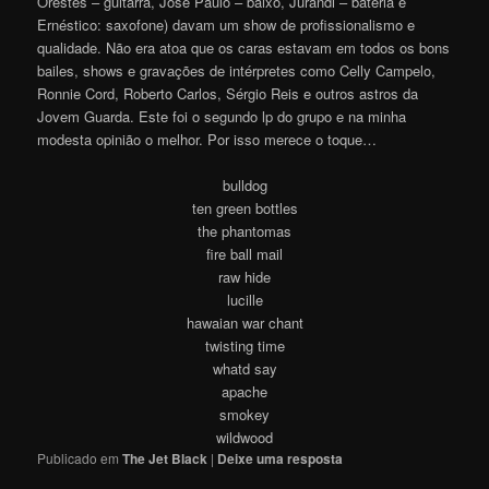
Orestes – guitarra, José Paulo – baixo, Jurandi – bateria e
Ernéstico: saxofone) davam um show de profissionalismo e
qualidade. Não era atoa que os caras estavam em todos os bons
bailes, shows e gravações de intérpretes como Celly Campelo,
Ronnie Cord, Roberto Carlos, Sérgio Reis e outros astros da
Jovem Guarda. Este foi o segundo lp do grupo e na minha
modesta opinião o melhor. Por isso merece o toque…
bulldog
ten green bottles
the phantomas
fire ball mail
raw hide
lucille
hawaian war chant
twisting time
whatd say
apache
smokey
wildwood
Publicado em
The Jet Black
|
Deixe uma resposta