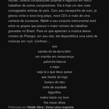
nomes. Gravou composições próprias e registrou em disco
trabalhos de outros compositores. Ele é hoje um dos mais
consagrados artistas do país. Com seu cavaquinho de ouro, já
gravou vinte e nove long plays, nove CD’s e mais de uma
centena de sucessos. Waldir e seu conjunto instrumental está
entre os grupos que possui o maior número de trabalhos
gravados no Brasil. Para os que apreciam a música desse
mineiro de Pitangui, em seu site, ele disponibiliza uma série de
músicas em
mp3
. Confiram…
sos
samba do ba-da-tu-blim
um mambo em renascença
palomita blanca
o sapo
seja lá o que deus quiser
aos heróis do fogo
buraco do tatu
noite de saudade
bigurrilho
make haste my love
fita meus olhos
Publicado em
Waldir Silva
|
Deixe uma resposta