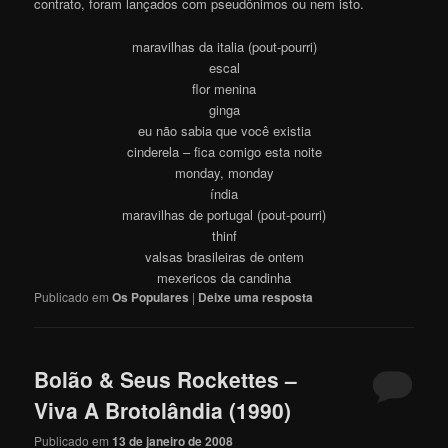
contrato, foram lançados com pseudônimos ou nem isto.
maravilhas da italia (pout-pourri)
escal
flor menina
ginga
eu não sabia que você existia
cinderela – fica comigo esta noite
monday, monday
índia
maravilhas de portugal (pout-pourri)
thinf
valsas brasileiras de ontem
mexericos da candinha
Publicado em
Os Populares
|
Deixe uma resposta
Bolão & Seus Rockettes –
Viva A Brotolândia (1990)
Publicado em
13 de janeiro de 2008