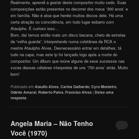
Realmente, aprendi a gostar deste compositor muito cedo. Suas
composições estão presentes no decorrer dos meus ‘300 anos’ e
em família. Não é atoa que herdei muitos discos dele. Há uma
certa atração ou coincidência, em todo lugar esbarro
com
Ataulpho. É curioso isso…
Bom, daí temos então mais um disco bacana, cheio de estrelas
da “velha guarda”, interpretando numa coletânea da RCA o
mestre Ataulpho Alves. Desnecessário entrar em detalhes, tá
tudo na capa, mas este lp foi lançado logo após a morte do
compositor. Um álbum que reúne alguns de seus sucessos nas
vozes desses célebres interpretes de uns ‘700 anos’ atrás. Muito
bom!
Publicado em
Ataulfo Alves
,
Carlos Galhardo
,
Cyro Monteiro
,
Odette Amaral
,
Roberto Paiva. Franciso Alves
|
Deixe uma
resposta
Angela Maria – Não Tenho
Você (1970)