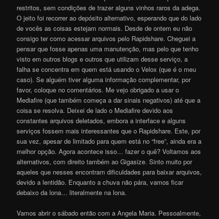
restritos, sem condições de trazer alguns vinhos raros da adega.
O jeito foi recorrer ao depósito alternativo, esperando que do lado
de vocês as coisas estejam normais. Desde de ontem eu não
consigo ter como acessar arquivos pelo Rapidshare. Cheguei a
pensar que fosse apenas uma manutenção, mas pelo que tenho
visto em outros blogs e outros que utilizam desse serviço, a
falha se concentra em quem está usando o Velox (que é o meu
caso). Se alguém tiver alguma informação complementar, por
favor, coloque no comentários. Me vejo obrigado a usar o
Mediafire (que também começa a dar sinais negativos) até que a
coisa se resolva. Deixei de lado o Mediafire devido aos
constantes arquivos deletados, embora a interface e alguns
serviços fossem mais interessantes que o Rapidshare. Este, por
sua vez, apesar de limitado para quem está no “free”, ainda era a
melhor opção. Agora acontece isso… fazer o quê? Voltamos aos
alternativos, com direito também ao Gigasize. Sinto muito por
aqueles que nesses encontram dificuldades para baixar arquivos,
devido a lentidão. Enquanto a chuva não pára, vamos ficar
debaixo da lona… literalmente na lona.
Vamos abrir o sábado então com a Angela Maria. Pessoalmente,