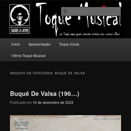
Pular
Pular
Um lugar para quem escuta música com outros olhos.
para
para
Pesqu
o
o
conteúdo
conteúdo
Toque Musical
principal
secundário
Menu
Início
Apresentação
Toque Inicial
principal
Vitrine Toque Musical
ARQUIVO DA CATEGORIA:
BUQUÊ DE VALSA
Buquê De Valsa (196…)
Publicado em
15 de dezembro de 2022