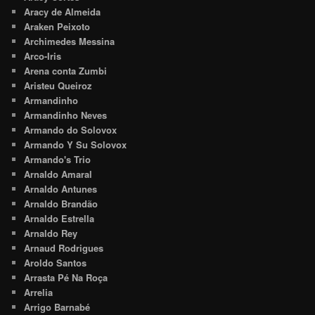
Aracy de Almeida
Araken Peixoto
Archimedes Messina
Arco-Iris
Arena conta Zumbi
Aristeu Queiroz
Armandinho
Armandinho Neves
Armando do Solovox
Armando Y Su Solovox
Armando's Trio
Arnaldo Amaral
Arnaldo Antunes
Arnaldo Brandão
Arnaldo Estrella
Arnaldo Rey
Arnaud Rodrigues
Aroldo Santos
Arrasta Pé Na Roça
Arrelia
Arrigo Barnabé