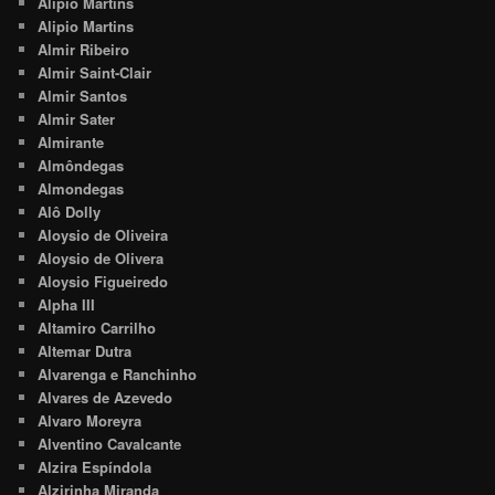
Alípio Martins
Alipio Martins
Almir Ribeiro
Almir Saint-Clair
Almir Santos
Almir Sater
Almirante
Almôndegas
Almondegas
Alô Dolly
Aloysio de Oliveira
Aloysio de Olivera
Aloysio Figueiredo
Alpha III
Altamiro Carrilho
Altemar Dutra
Alvarenga e Ranchinho
Alvares de Azevedo
Alvaro Moreyra
Alventino Cavalcante
Alzira Espíndola
Alzirinha Miranda