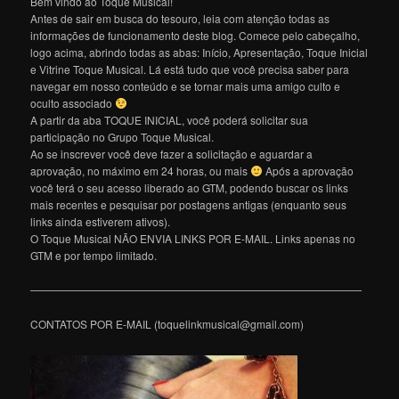
Bem vindo ao Toque Musical!
Antes de sair em busca do tesouro, leia com atenção todas as
informações de funcionamento deste blog. Comece pelo cabeçalho,
logo acima, abrindo todas as abas: Início, Apresentação, Toque Inicial
e Vitrine Toque Musical. Lá está tudo que você precisa saber para
navegar em nosso conteúdo e se tornar mais uma amigo culto e
oculto associado
A partir da aba TOQUE INICIAL, você poderá solicitar sua
participação no Grupo Toque Musical.
Ao se inscrever você deve fazer a solicitação e aguardar a
aprovação, no máximo em 24 horas, ou mais
Após a aprovação
você terá o seu acesso liberado ao GTM, podendo buscar os links
mais recentes e pesquisar por postagens antigas (enquanto seus
links ainda estiverem ativos).
O Toque Musical NÃO ENVIA LINKS POR E-MAIL. Links apenas no
GTM e por tempo limitado.
———————————————————————————————
CONTATOS POR E-MAIL (toquelinkmusical@gmail.com)