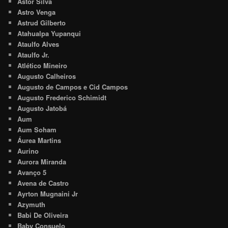
Astor Silva
Astro Venga
Astrud Gilberto
Atahualpa Yupanqui
Ataulfo Alves
Ataulfo Jr.
Atlético Mineiro
Augusto Calheiros
Augusto de Campos e Cid Campos
Augusto Frederico Schimidt
Augusto Jatobá
Aum
Aum Soham
Áurea Martins
Aurino
Aurora Miranda
Avanço 5
Avena de Castro
Ayrton Mugnaini Jr
Azymuth
Babi De Oliveira
Baby Consuelo