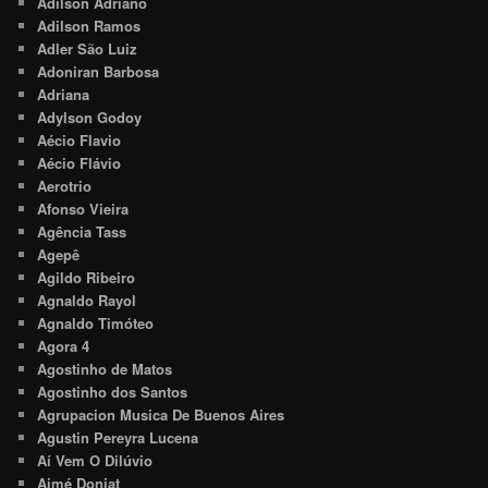
Adilson Adriano
Adilson Ramos
Adler São Luiz
Adoniran Barbosa
Adriana
Adylson Godoy
Aécio Flavio
Aécio Flávio
Aerotrio
Afonso Vieira
Agência Tass
Agepê
Agildo Ribeiro
Agnaldo Rayol
Agnaldo Timóteo
Agora 4
Agostinho de Matos
Agostinho dos Santos
Agrupacion Musica De Buenos Aires
Agustin Pereyra Lucena
Aí Vem O Dilúvio
Aimé Doniat