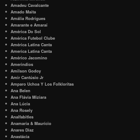
Amadeu Cavalcante
Amado Maita
Amália Rodrigues
Amarante e Amaraí
América Do Sol
América Futebol Clube
América Latina Canta
America Latina Canta
Américo Jacomino
Amerindios
Amilson Godoy
Amir Cantúsio Jr
Amparo Uchoa Y Los Folkloritas
Ana Belen
Ana Flávia Miziara
Ana Lúcia
Ana Rosely
Analfabitles
Anamaria & Maurício
Anares Diaz
Anastácia