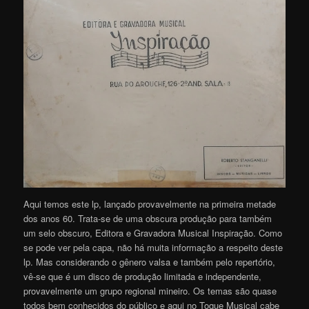
Aqui temos este lp, lançado provavelmente na primeira metade
dos anos 60. Trata-se de uma obscura produção para também
um selo obscuro, Editora e Gravadora Musical Inspiração. Como
se pode ver pela capa, não há muita informação a respeito deste
lp. Mas considerando o gênero valsa e também pelo repertório,
vê-se que é um disco de produção limitada e independente,
provavelmente um grupo regional mineiro. Os temas são quase
todos bem conhecidos do público e aqui no Toque Musical cabe