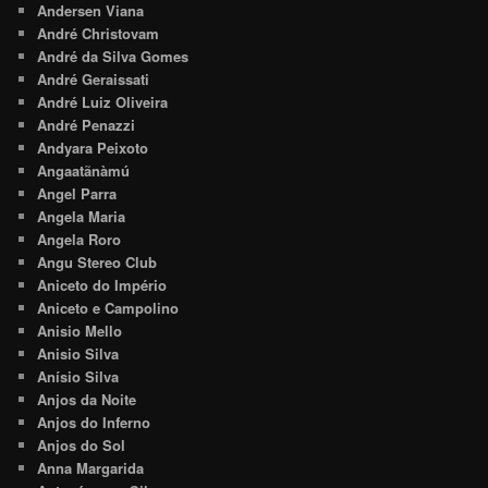
Andersen Viana
André Christovam
André da Silva Gomes
André Geraissati
André Luiz Oliveira
André Penazzi
Andyara Peixoto
Angaatãnàmú
Angel Parra
Angela Maria
Angela Roro
Angu Stereo Club
Aniceto do Império
Aniceto e Campolino
Anisio Mello
Anisio Silva
Anísio Silva
Anjos da Noite
Anjos do Inferno
Anjos do Sol
Anna Margarida