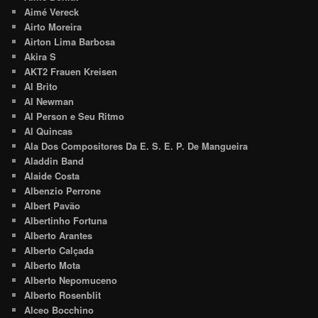
Aimé Vereck
Airto Moreira
Airton Lima Barbosa
Akira S
AKT2 Frauen Kreisen
Al Brito
Al Newman
Al Person e Seu Ritmo
Al Quincas
Ala Dos Compositores Da E. S. E. P. De Mangueira
Aladdin Band
Alaide Costa
Albenzio Perrone
Albert Pavão
Albertinho Fortuna
Alberto Arantes
Alberto Calçada
Alberto Mota
Alberto Nepomuceno
Alberto Rosenblit
Alceo Bocchino