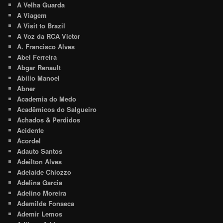
A Velha Guarda
A Viagem
A Visit to Brazil
A Voz da RCA Victor
A. Francisco Alves
Abel Ferreira
Abgar Renault
Abílio Manoel
Abner
Academia do Medo
Acadêmicos do Salgueiro
Achados & Perdidos
Acidente
Acordel
Adauto Santos
Adeilton Alves
Adelaide Chiozzo
Adelina Garcia
Adelino Moreira
Ademilde Fonseca
Ademir Lemos