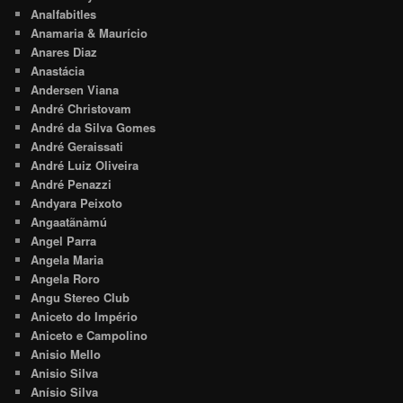
Analfabitles
Anamaria & Maurício
Anares Diaz
Anastácia
Andersen Viana
André Christovam
André da Silva Gomes
André Geraissati
André Luiz Oliveira
André Penazzi
Andyara Peixoto
Angaatãnàmú
Angel Parra
Angela Maria
Angela Roro
Angu Stereo Club
Aniceto do Império
Aniceto e Campolino
Anisio Mello
Anisio Silva
Anísio Silva