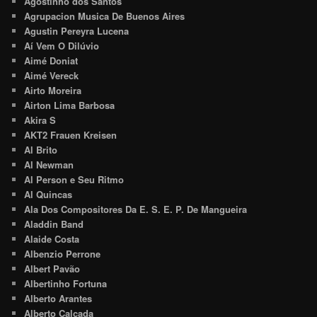
Agostinho dos Santos
Agrupacion Musica De Buenos Aires
Agustin Pereyra Lucena
Aí Vem O Dilúvio
Aimé Doniat
Aimé Vereck
Airto Moreira
Airton Lima Barbosa
Akira S
AKT2 Frauen Kreisen
Al Brito
Al Newman
Al Person e Seu Ritmo
Al Quincas
Ala Dos Compositores Da E. S. E. P. De Mangueira
Aladdin Band
Alaide Costa
Albenzio Perrone
Albert Pavão
Albertinho Fortuna
Alberto Arantes
Alberto Calçada