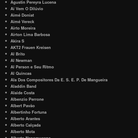
Agustin Pereyra Lucena
Aí Vem O Dilúvio
Aimé Doniat
Aimé Vereck
Airto Moreira
Airton Lima Barbosa
Akira S
AKT2 Frauen Kreisen
Al Brito
Al Newman
Al Person e Seu Ritmo
Al Quincas
Ala Dos Compositores Da E. S. E. P. De Mangueira
Aladdin Band
Alaide Costa
Albenzio Perrone
Albert Pavão
Albertinho Fortuna
Alberto Arantes
Alberto Calçada
Alberto Mota
Alberto Nepomuceno