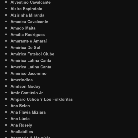
Alventino Cavalcante
Alzira Espíndola
Alzirinha Miranda
Amadeu Cavalcante
Amado Maita
Amália Rodrigues
Amarante e Amaraí
América Do Sol
América Futebol Clube
América Latina Canta
America Latina Canta
Américo Jacomino
Amerindios
Amilson Godoy
Amir Cantúsio Jr
Amparo Uchoa Y Los Folkloritas
Ana Belen
Ana Flávia Miziara
Ana Lúcia
Ana Rosely
Analfabitles
Anamaria & Maurício