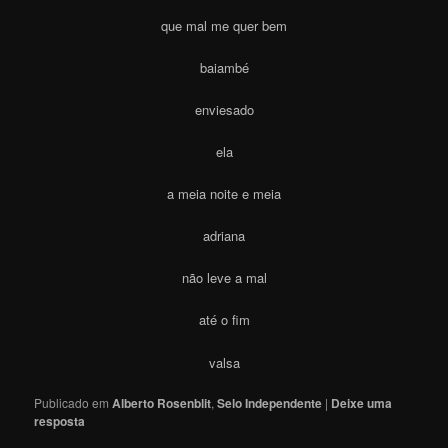
que mal me quer bem
baiambé
enviesado
ela
a meia noite e meia
adriana
não leve a mal
até o fim
valsa
Publicado em
Alberto Rosenblit
,
Selo Independente
|
Deixe uma
resposta