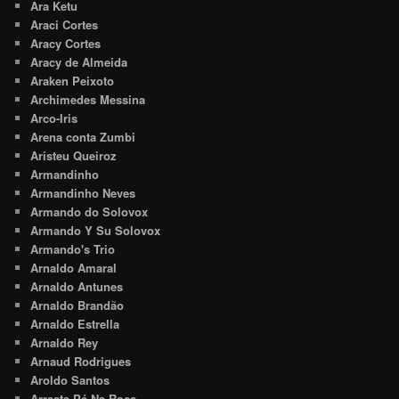
Ara Ketu
Araci Cortes
Aracy Cortes
Aracy de Almeida
Araken Peixoto
Archimedes Messina
Arco-Iris
Arena conta Zumbi
Aristeu Queiroz
Armandinho
Armandinho Neves
Armando do Solovox
Armando Y Su Solovox
Armando's Trio
Arnaldo Amaral
Arnaldo Antunes
Arnaldo Brandão
Arnaldo Estrella
Arnaldo Rey
Arnaud Rodrigues
Aroldo Santos
Arrasta Pé Na Roça