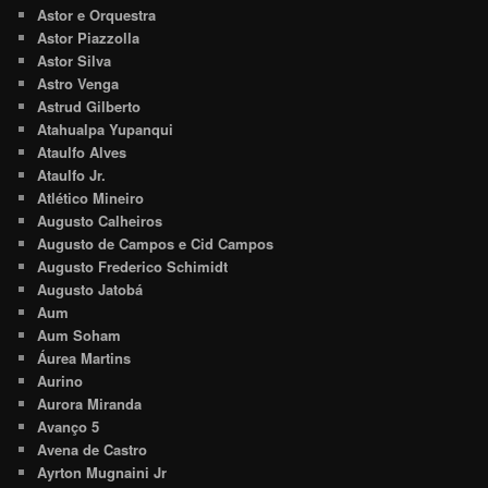
Astor e Orquestra
Astor Piazzolla
Astor Silva
Astro Venga
Astrud Gilberto
Atahualpa Yupanqui
Ataulfo Alves
Ataulfo Jr.
Atlético Mineiro
Augusto Calheiros
Augusto de Campos e Cid Campos
Augusto Frederico Schimidt
Augusto Jatobá
Aum
Aum Soham
Áurea Martins
Aurino
Aurora Miranda
Avanço 5
Avena de Castro
Ayrton Mugnaini Jr