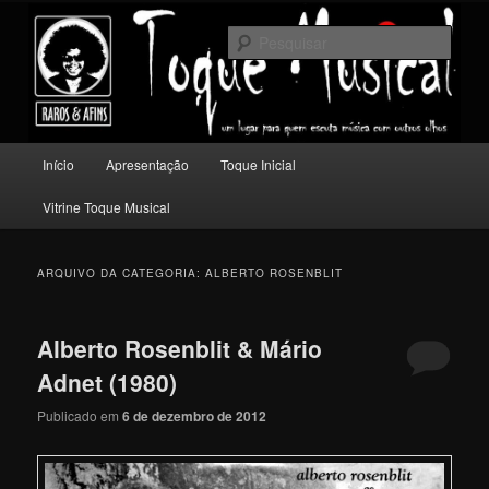
Pular
Pular
Um lugar para quem escuta música com outros olhos.
para
para
Pesqu
o
o
conteúdo
conteúdo
Toque Musical
principal
secundário
Menu
Início
Apresentação
Toque Inicial
principal
Vitrine Toque Musical
ARQUIVO DA CATEGORIA:
ALBERTO ROSENBLIT
Alberto Rosenblit & Mário
Adnet (1980)
Publicado em
6 de dezembro de 2012