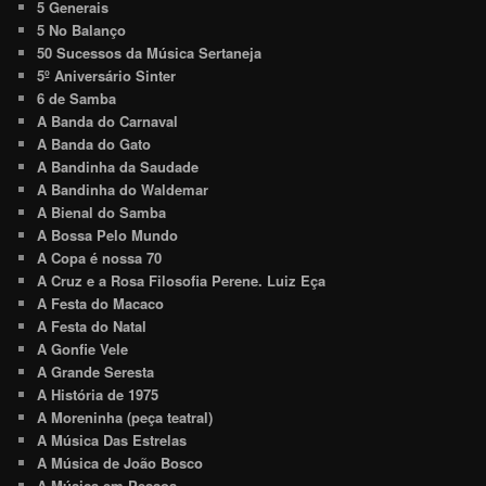
5 Generais
5 No Balanço
50 Sucessos da Música Sertaneja
5º Aniversário Sinter
6 de Samba
A Banda do Carnaval
A Banda do Gato
A Bandinha da Saudade
A Bandinha do Waldemar
A Bienal do Samba
A Bossa Pelo Mundo
A Copa é nossa 70
A Cruz e a Rosa Filosofia Perene. Luiz Eça
A Festa do Macaco
A Festa do Natal
A Gonfie Vele
A Grande Seresta
A História de 1975
A Moreninha (peça teatral)
A Música Das Estrelas
A Música de João Bosco
A Música em Pessoa