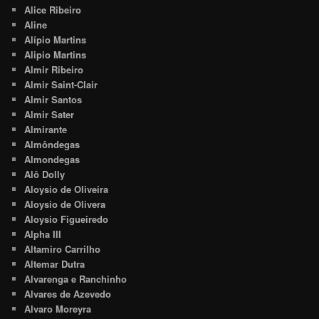
Alice Ribeiro
Aline
Alípio Martins
Alipio Martins
Almir Ribeiro
Almir Saint-Clair
Almir Santos
Almir Sater
Almirante
Almôndegas
Almondegas
Alô Dolly
Aloysio de Oliveira
Aloysio de Olivera
Aloysio Figueiredo
Alpha III
Altamiro Carrilho
Altemar Dutra
Alvarenga e Ranchinho
Alvares de Azevedo
Alvaro Moreyra