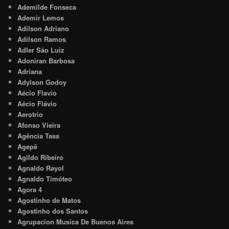
Ademilde Fonseca
Ademir Lemos
Adilson Adriano
Adilson Ramos
Adler São Luiz
Adoniran Barbosa
Adriana
Adylson Godoy
Aécio Flavio
Aécio Flávio
Aerotrio
Afonso Vieira
Agência Tass
Agepê
Agildo Ribeiro
Agnaldo Rayol
Agnaldo Timóteo
Agora 4
Agostinho de Matos
Agostinho dos Santos
Agrupacion Musica De Buenos Aires