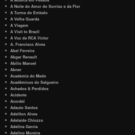
A Noite do Amor do Sorriso e da Flor
A Turma do Embalo
A Velha Guarda
A Viagem
A Visit to Brazil
A Voz da RCA Victor
A. Francisco Alves
Abel Ferreira
Abgar Renault
Abílio Manoel
Abner
Academia do Medo
Acadêmicos do Salgueiro
Achados & Perdidos
Acidente
Acordel
Adauto Santos
Adeilton Alves
Adelaide Chiozzo
Adelina Garcia
Adelino Moreira