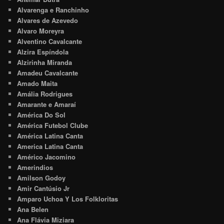
Alvarenga e Ranchinho
Alvares de Azevedo
Alvaro Moreyra
Alventino Cavalcante
Alzira Espíndola
Alzirinha Miranda
Amadeu Cavalcante
Amado Maita
Amália Rodrigues
Amarante e Amaraí
América Do Sol
América Futebol Clube
América Latina Canta
America Latina Canta
Américo Jacomino
Amerindios
Amilson Godoy
Amir Cantúsio Jr
Amparo Uchoa Y Los Folkloritas
Ana Belen
Ana Flávia Miziara