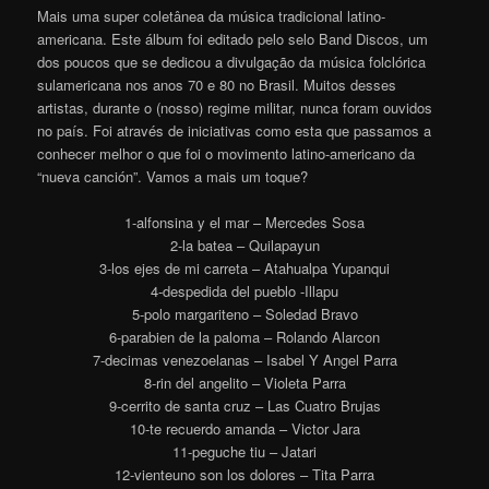
Mais uma super coletânea da música tradicional latino-
americana. Este álbum foi editado pelo selo Band Discos, um
dos poucos que se dedicou a divulgação da música folclórica
sulamericana nos anos 70 e 80 no Brasil. Muitos desses
artistas, durante o (nosso) regime militar, nunca foram ouvidos
no país. Foi através de iniciativas como esta que passamos a
conhecer melhor o que foi o movimento latino-americano da
“nueva canción”. Vamos a mais um toque?
1-alfonsina y el mar – Mercedes Sosa
2-la batea – Quilapayun
3-los ejes de mi carreta – Atahualpa Yupanqui
4-despedida del pueblo -Illapu
5-polo margariteno – Soledad Bravo
6-parabien de la paloma – Rolando Alarcon
7-decimas venezoelanas – Isabel Y Angel Parra
8-rin del angelito – Violeta Parra
9-cerrito de santa cruz – Las Cuatro Brujas
10-te recuerdo amanda – Victor Jara
11-peguche tiu – Jatari
12-vienteuno son los dolores – Tita Parra