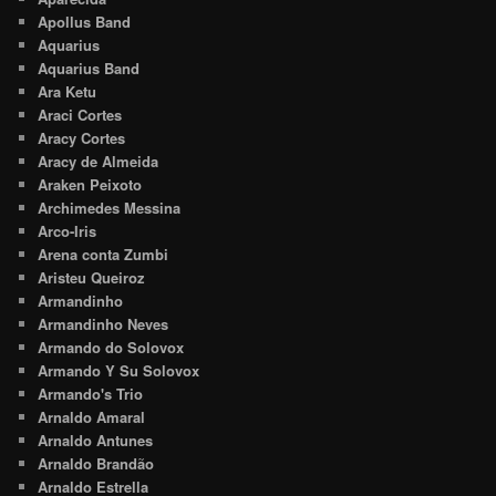
Apollus Band
Aquarius
Aquarius Band
Ara Ketu
Araci Cortes
Aracy Cortes
Aracy de Almeida
Araken Peixoto
Archimedes Messina
Arco-Iris
Arena conta Zumbi
Aristeu Queiroz
Armandinho
Armandinho Neves
Armando do Solovox
Armando Y Su Solovox
Armando's Trio
Arnaldo Amaral
Arnaldo Antunes
Arnaldo Brandão
Arnaldo Estrella