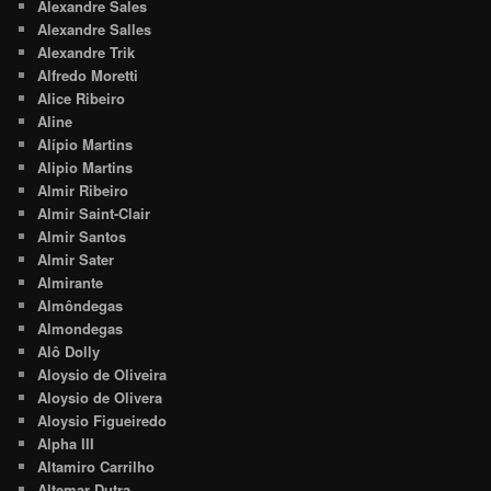
Alexandre Sales
Alexandre Salles
Alexandre Trik
Alfredo Moretti
Alice Ribeiro
Aline
Alípio Martins
Alipio Martins
Almir Ribeiro
Almir Saint-Clair
Almir Santos
Almir Sater
Almirante
Almôndegas
Almondegas
Alô Dolly
Aloysio de Oliveira
Aloysio de Olivera
Aloysio Figueiredo
Alpha III
Altamiro Carrilho
Altemar Dutra