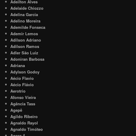
Adeilton Alves
Adelaide Chiozzo
Adelina Garcia
Adelino Moreira
Ademilde Fonseca
Ademir Lemos
Adilson Adriano
Adilson Ramos
Adler São Luiz
Adoniran Barbosa
Adriana
Adylson Godoy
Aécio Flavio
Aécio Flávio
Aerotrio
Afonso Vieira
Agência Tass
Agepê
Agildo Ribeiro
Agnaldo Rayol
Agnaldo Timóteo
Agora 4