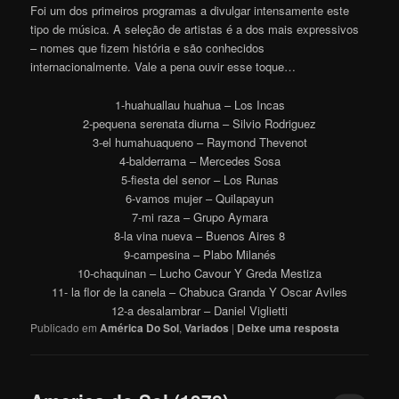
Foi um dos primeiros programas a divulgar intensamente este
tipo de música. A seleção de artistas é a dos mais expressivos
– nomes que fizem história e são conhecidos
internacionalmente. Vale a pena ouvir esse toque…
1-huahuallau huahua – Los Incas
2-pequena serenata diurna – Silvio Rodriguez
3-el humahuaqueno – Raymond Thevenot
4-balderrama – Mercedes Sosa
5-fiesta del senor – Los Runas
6-vamos mujer – Quilapayun
7-mi raza – Grupo Aymara
8-la vina nueva – Buenos Aires 8
9-campesina – Plabo Milanés
10-chaquinan – Lucho Cavour Y Greda Mestiza
11- la flor de la canela – Chabuca Granda Y Oscar Aviles
12-a desalambrar – Daniel Viglietti
Publicado em
América Do Sol
,
Variados
|
Deixe uma resposta