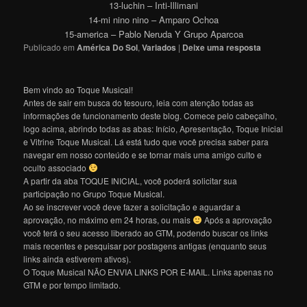
13-luchin – Inti-Illimani
14-mi nino nino – Amparo Ochoa
15-america – Pablo Neruda Y Grupo Aparcoa
Publicado em
América Do Sol
,
Variados
|
Deixe uma resposta
Bem vindo ao Toque Musical!
Antes de sair em busca do tesouro, leia com atenção todas as
informações de funcionamento deste blog. Comece pelo cabeçalho,
logo acima, abrindo todas as abas: Início, Apresentação, Toque Inicial
e Vitrine Toque Musical. Lá está tudo que você precisa saber para
navegar em nosso conteúdo e se tornar mais uma amigo culto e
oculto associado
A partir da aba TOQUE INICIAL, você poderá solicitar sua
participação no Grupo Toque Musical.
Ao se inscrever você deve fazer a solicitação e aguardar a
aprovação, no máximo em 24 horas, ou mais
Após a aprovação
você terá o seu acesso liberado ao GTM, podendo buscar os links
mais recentes e pesquisar por postagens antigas (enquanto seus
links ainda estiverem ativos).
O Toque Musical NÃO ENVIA LINKS POR E-MAIL. Links apenas no
GTM e por tempo limitado.