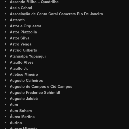
Assando Milho – Quadrilha
Assis Cabral
Associação de Canto Coral Camerata Rio De Janeiro
Astaroth
Astor e Orquestra
Astor Piazzolla
Astor Silva
Astro Venga
Astrud Gilberto
Atahualpa Yupanqui
Ataulfo Alves
Ataulfo Jr.
Atlético Mineiro
Augusto Calheiros
Augusto de Campos e Cid Campos
Augusto Frederico Schimidt
Augusto Jatobá
Aum
Aum Soham
Áurea Martins
Aurino
Aurora Miranda