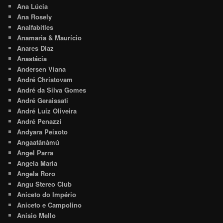
Ana Lúcia
Ana Rosely
Analfabitles
Anamaria & Maurício
Anares Diaz
Anastácia
Andersen Viana
André Christovam
André da Silva Gomes
André Geraissati
André Luiz Oliveira
André Penazzi
Andyara Peixoto
Angaatãnàmú
Angel Parra
Angela Maria
Angela Roro
Angu Stereo Club
Aniceto do Império
Aniceto e Campolino
Anisio Mello