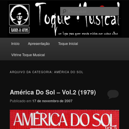
Pular
Pular
Um lugar para quem escuta música com outros olhos.
para
para
Pesqu
o
o
conteúdo
conteúdo
Toque Musical
principal
secundário
Menu
Início
Apresentação
Toque Inicial
principal
Vitrine Toque Musical
ARQUIVO DA CATEGORIA:
AMÉRICA DO SOL
América Do Sol – Vol.2 (1979)
Publicado em
17 de novembro de 2007