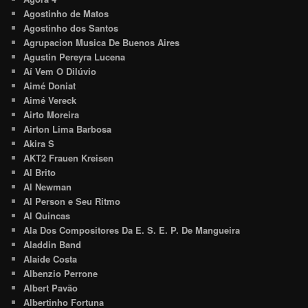
Agostinho de Matos
Agostinho dos Santos
Agrupacion Musica De Buenos Aires
Agustin Pereyra Lucena
Aí Vem O Dilúvio
Aimé Doniat
Aimé Vereck
Airto Moreira
Airton Lima Barbosa
Akira S
AKT2 Frauen Kreisen
Al Brito
Al Newman
Al Person e Seu Ritmo
Al Quincas
Ala Dos Compositores Da E. S. E. P. De Mangueira
Aladdin Band
Alaide Costa
Albenzio Perrone
Albert Pavão
Albertinho Fortuna