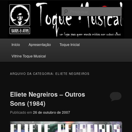
Pular
Pular
Um lugar para quem escuta música com outros olhos.
para
para
Pesqu
o
o
conteúdo
conteúdo
Toque Musical
principal
secundário
Menu
Início
Apresentação
Toque Inicial
principal
Vitrine Toque Musical
ARQUIVO DA CATEGORIA:
ELIETE NEGREIROS
Eliete Negreiros – Outros
Sons (1984)
Publicado em
26 de outubro de 2007