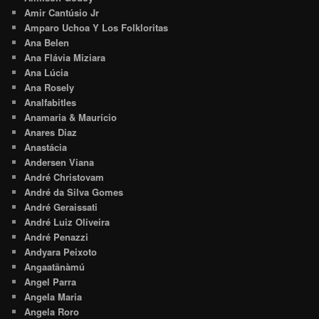
Amir Cantúsio Jr
Amparo Uchoa Y Los Folkloritas
Ana Belen
Ana Flávia Miziara
Ana Lúcia
Ana Rosely
Analfabitles
Anamaria & Maurício
Anares Diaz
Anastácia
Andersen Viana
André Christovam
André da Silva Gomes
André Geraissati
André Luiz Oliveira
André Penazzi
Andyara Peixoto
Angaatãnàmú
Angel Parra
Angela Maria
Angela Roro