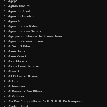
Agepê
Agildo Ribeiro
Agnaldo Rayol
Agnaldo Timóteo
Agora 4
Agostinho de Matos
Agostinho dos Santos
Agrupacion Musica De Buenos Aires
Agustin Pereyra Lucena
Aí Vem O Dilúvio
Aimé Doniat
Aimé Vereck
Airto Moreira
Airton Lima Barbosa
Akira S
AKT2 Frauen Kreisen
Al Brito
Al Newman
Al Person e Seu Ritmo
Al Quincas
Ala Dos Compositores Da E. S. E. P. De Mangueira
Aladdin Band