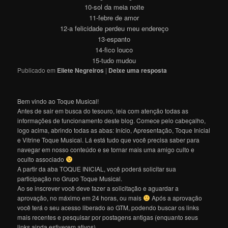
10-sol da meia noite
11-febre de amor
12-a felicidade perdeu meu endereço
13-espanto
14-fico louco
15-tudo mudou
Publicado em
Eliete Negreiros
|
Deixe uma resposta
Bem vindo ao Toque Musical!
Antes de sair em busca do tesouro, leia com atenção todas as
informações de funcionamento deste blog. Comece pelo cabeçalho,
logo acima, abrindo todas as abas: Início, Apresentação, Toque Inicial
e Vitrine Toque Musical. Lá está tudo que você precisa saber para
navegar em nosso conteúdo e se tornar mais uma amigo culto e
oculto associado
A partir da aba TOQUE INICIAL, você poderá solicitar sua
participação no Grupo Toque Musical.
Ao se inscrever você deve fazer a solicitação e aguardar a
aprovação, no máximo em 24 horas, ou mais
Após a aprovação
você terá o seu acesso liberado ao GTM, podendo buscar os links
mais recentes e pesquisar por postagens antigas (enquanto seus
links ainda estiverem ativos).