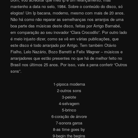
mantenho a data no selo, 1984. Sobre o conteúdo do disco, só
elogios! Um lp bacana, moderno, mesmo com mais de 20 anos.
Não há como não reparar as semelhanças nos arranjos de uma
boa parte das músicas deste disco, feitas por Arrigo Barnabé,
em comparação ao seu inovador “Clara Crocodilo”. Por outro lado
é meio injusto dizer, como se vê em várias publicações, que
este disco é todo arranjado por Arrigo. Tem também Otávio
Fialho, Lelo Nazário, Bozo Barretti e Felix Wagner – músicos e
arranjadores que estão presentes no que há de melhor feito no
Brasil nos últimos 25 anos. Por isso, vale a pena conferir “Outros
sons”.
1-pipoca moderna
2-outros sons
3-peiote
4-selvagem
5-brinco
6-coração de árvore
7-sonora garoa
8-as time goes by
9-begin the begins