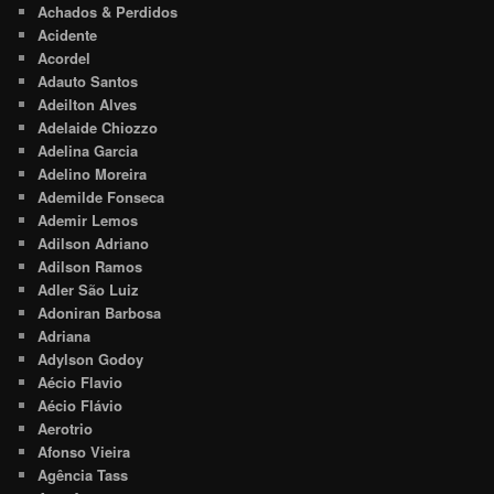
Achados & Perdidos
Acidente
Acordel
Adauto Santos
Adeilton Alves
Adelaide Chiozzo
Adelina Garcia
Adelino Moreira
Ademilde Fonseca
Ademir Lemos
Adilson Adriano
Adilson Ramos
Adler São Luiz
Adoniran Barbosa
Adriana
Adylson Godoy
Aécio Flavio
Aécio Flávio
Aerotrio
Afonso Vieira
Agência Tass