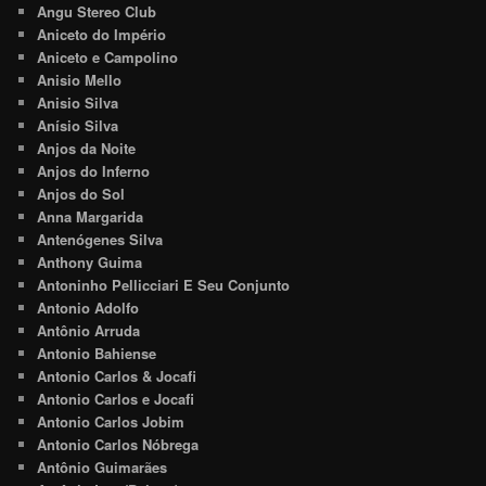
Angu Stereo Club
Aniceto do Império
Aniceto e Campolino
Anisio Mello
Anisio Silva
Anísio Silva
Anjos da Noite
Anjos do Inferno
Anjos do Sol
Anna Margarida
Antenógenes Silva
Anthony Guima
Antoninho Pellicciari E Seu Conjunto
Antonio Adolfo
Antônio Arruda
Antonio Bahiense
Antonio Carlos & Jocafi
Antonio Carlos e Jocafi
Antonio Carlos Jobim
Antonio Carlos Nóbrega
Antônio Guimarães