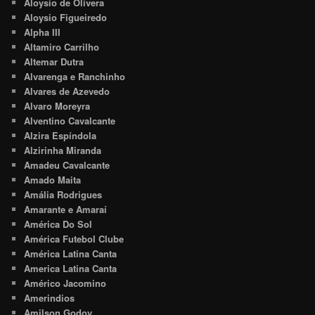
Aloysio de Olivera
Aloysio Figueiredo
Alpha III
Altamiro Carrilho
Altemar Dutra
Alvarenga e Ranchinho
Alvares de Azevedo
Alvaro Moreyra
Alventino Cavalcante
Alzira Espíndola
Alzirinha Miranda
Amadeu Cavalcante
Amado Maita
Amália Rodrigues
Amarante e Amaraí
América Do Sol
América Futebol Clube
América Latina Canta
America Latina Canta
Américo Jacomino
Amerindios
Amilson Godoy