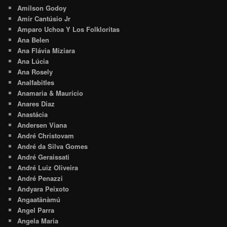
Amilson Godoy
Amir Cantúsio Jr
Amparo Uchoa Y Los Folkloritas
Ana Belen
Ana Flávia Miziara
Ana Lúcia
Ana Rosely
Analfabitles
Anamaria & Maurício
Anares Diaz
Anastácia
Andersen Viana
André Christovam
André da Silva Gomes
André Geraissati
André Luiz Oliveira
André Penazzi
Andyara Peixoto
Angaatãnàmú
Angel Parra
Angela Maria