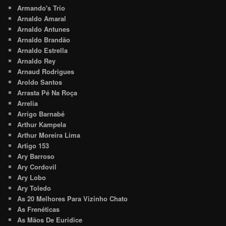
Armando's Trio
Arnaldo Amaral
Arnaldo Antunes
Arnaldo Brandão
Arnaldo Estrella
Arnaldo Rey
Arnaud Rodrigues
Aroldo Santos
Arrasta Pé Na Roça
Arrelia
Arrigo Barnabé
Arthur Kampela
Arthur Moreira Lima
Artigo 153
Ary Barroso
Ary Cordovil
Ary Lobo
Ary Toledo
As 20 Melhores Para Vizinho Chato
As Frenéticas
As Mãos De Euridice