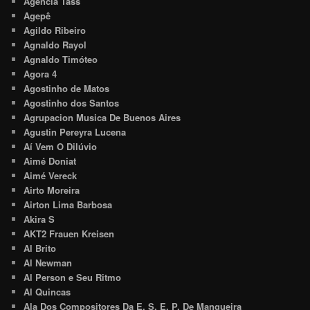
Agência Tass
Agepê
Agildo Ribeiro
Agnaldo Rayol
Agnaldo Timóteo
Agora 4
Agostinho de Matos
Agostinho dos Santos
Agrupacion Musica De Buenos Aires
Agustin Pereyra Lucena
Aí Vem O Dilúvio
Aimé Doniat
Aimé Vereck
Airto Moreira
Airton Lima Barbosa
Akira S
AKT2 Frauen Kreisen
Al Brito
Al Newman
Al Person e Seu Ritmo
Al Quincas
Ala Dos Compositores Da E. S. E. P. De Mangueira