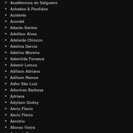
Acadêmicos do Salgueiro
Achados & Perdidos
Acidente
Acordel
Adauto Santos
Adeilton Alves
Adelaide Chiozzo
Adelina Garcia
Adelino Moreira
Ademilde Fonseca
Ademir Lemos
Adilson Adriano
Adilson Ramos
Adler São Luiz
Adoniran Barbosa
Adriana
Adylson Godoy
Aécio Flavio
Aécio Flávio
Aerotrio
Afonso Vieira