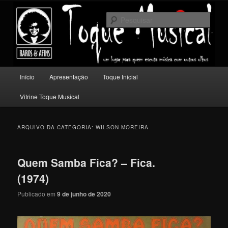
Pular
Pular
Um lugar para quem escuta música com outros olhos.
para
para
Pesqu
o
o
conteúdo
conteúdo
Toque Musical
principal
secundário
Menu
Início
Apresentação
Toque Inicial
principal
Vitrine Toque Musical
ARQUIVO DA CATEGORIA:
WILSON MOREIRA
Quem Samba Fica? – Fica.
(1974)
Publicado em
9 de junho de 2020