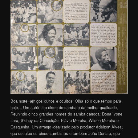
Boa noite, amigos cultos e ocultos! Olha só o que temos para
hoje… Um autêntico disco de samba e da melhor qualidade.
Reunindo cinco grandes nomes do samba carioca: Dona Ivone
Lara, Sidney da Conceição, Flávio Moreira, Wilson Moreira e
Casquinha. Um arranjo idealizado pelo produtor Adelzon Alves,
que escalou os cinco sambistas e também João Donato, que