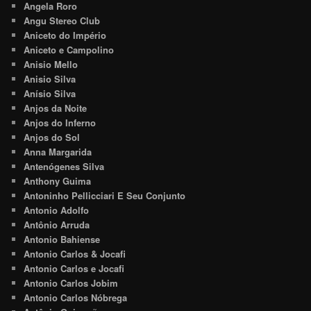
Angela Roro
Angu Stereo Club
Aniceto do Império
Aniceto e Campolino
Anisio Mello
Anisio Silva
Anísio Silva
Anjos da Noite
Anjos do Inferno
Anjos do Sol
Anna Margarida
Antenógenes Silva
Anthony Guima
Antoninho Pellicciari E Seu Conjunto
Antonio Adolfo
Antônio Arruda
Antonio Bahiense
Antonio Carlos & Jocafi
Antonio Carlos e Jocafi
Antonio Carlos Jobim
Antonio Carlos Nóbrega