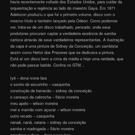
havia recentemente voltado dos Estados Unidos, para cuidar da
orquestração e regência ao lado do maestro Gaya. Em 1971
Adelozon produziu o que foi o primeiro volume, disco com o
mesmo título e também lançado pela Odeon. Como podemos
ver, trata-se de um disco trabalhado, pensado, onde seus
produtores procuram captar a verdadeira essência do samba
carioca através de seus verdadeiros representantes. A ilustração
da capa é uma pintura de Sidney da Conceição, um sambista
assim como Heitor dos Prazeres que se dedicava a pintura.
Está aí um disco bem a cima da média e hoje uma raridade, que
não pode passar batido. Confira no GTM…
tyê – dona ivone lara
o sonho do escurinho – casquinha
construção de barracão – sidney da conceição
o cansaço da cabrocha – flávio moreira
meu apelo – wilson moreira
mel e mamão com açucar – wilson moreira
outro recado – casquinha
nanaê, nanã, naiana – sidney da conceição
samba e madrugada – flávio moreira
agradeço a deus – dona ivone lara