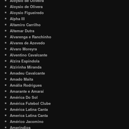
Aloysio de Oliveira
Aloysio de Olivera
Aloysio Figueiredo
Alpha III
Altamiro Carrilho
Altemar Dutra
Alvarenga e Ranchinho
Alvares de Azevedo
Alvaro Moreyra
Alventino Cavalcante
Alzira Espíndola
Alzirinha Miranda
Amadeu Cavalcante
Amado Maita
Amália Rodrigues
Amarante e Amaraí
América Do Sol
América Futebol Clube
América Latina Canta
America Latina Canta
Américo Jacomino
Amerindios