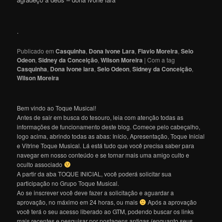
.
Publicado em
Casquinha
,
Dona Ivone Lara
,
Flavio Moreira
,
Selo
Odeon
,
Sidney da Conceição
,
Wilson Moreira
|
Com a tag
Casquinha
,
Dona Ivone lara
,
Selo Odeon
,
Sidney da Conceição
,
Wilson Moreira
Bem vindo ao Toque Musical!
Antes de sair em busca do tesouro, leia com atenção todas as
informações de funcionamento deste blog. Comece pelo cabeçalho,
logo acima, abrindo todas as abas: Início, Apresentação, Toque Inicial
e Vitrine Toque Musical. Lá está tudo que você precisa saber para
navegar em nosso conteúdo e se tornar mais uma amigo culto e
oculto associado
A partir da aba TOQUE INICIAL, você poderá solicitar sua
participação no Grupo Toque Musical.
Ao se inscrever você deve fazer a solicitação e aguardar a
aprovação, no máximo em 24 horas, ou mais
Após a aprovação
você terá o seu acesso liberado ao GTM, podendo buscar os links
mais recentes e pesquisar por postagens antigas (enquanto seus