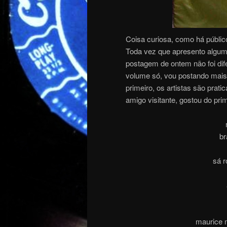
Coisa curiosa, como há públic
Toda vez que apresento algum 
postagem de ontem não foi di
volume só, vou postando mai
primeiro, os artistas são pr
amigo visitante, gostou do pri
br
sá r
maurice m