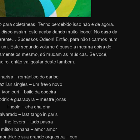
o para coletâneas. Tenho percebido isso não é de agora.
disco assim, este acaba dando muito ‘ibope’. No caso da
ferente… Sucessos Odeon! Então, para não ficarmos num
s um. Este segundo volume é quase a mesma coisa do
aticamente os mesmo, só mudam as músicas. Se você,
meiro, então vai gostar deste também.
marisa – romântico do caribe
azilian singles – um frevo novo
ivon curi – baile da coceira
odrix e guarabyra – mestre jonas
lincoln – cha cha cha
alvarado – last tango in paris
the fevers – tudo passa
milton banana – amor amor
onthier e sua grande orquestra – ben