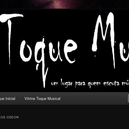
ica com outros olhos.
l
ue Inicial
Vitrine Toque Musical
SOS ODEON