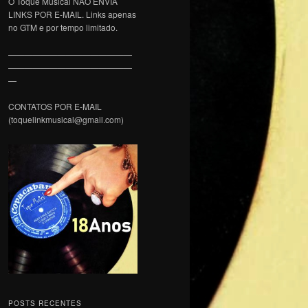
O Toque Musical NÃO ENVIA
LINKS POR E-MAIL. Links apenas
no GTM e por tempo limitado.
———————————————
———————————————
—
CONTATOS POR E-MAIL
(toquelinkmusical@gmail.com)
POSTS RECENTES