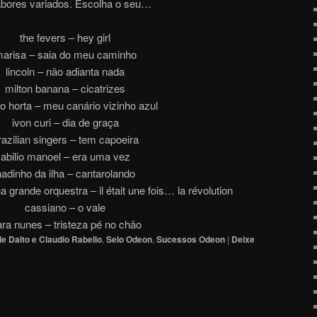
abores variados. Escolha o seu…
the fevers – hey girl
arisa – saia do meu caminho
lincoln – não adianta nada
milton banana – cicatrizes
ho horta – meu canário vizinho azul
ivon curi – dia de graça
razilian singers – tem capoeira
abilio manoel – era uma vez
nadinho da ilha – cantarolando
 grande orquestra – il était une fois… la révolution
cassiano – o vale
ara nunes – tristeza pé no chão
e Dalto e Claudio Rabello
,
Selo Odeon
,
Sucessos Odeon
|
Deixe