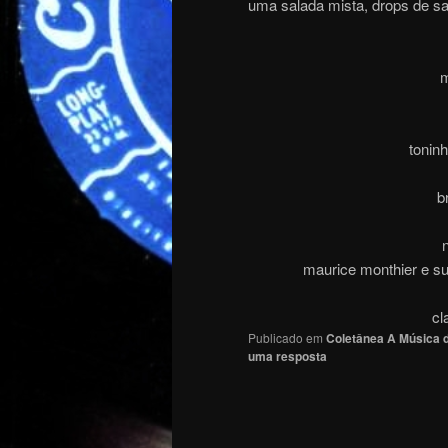
uma salada mista, drops de s
m
tonin
b
maurice monthier e sua
cl
Publicado em
Coletânea A Música d
uma resposta