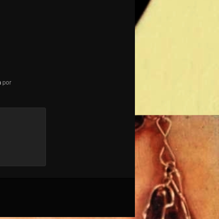
n
por