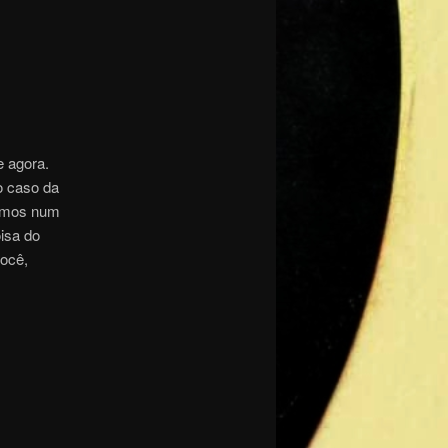
e agora.
o caso da
armos num
isa do
ocê,