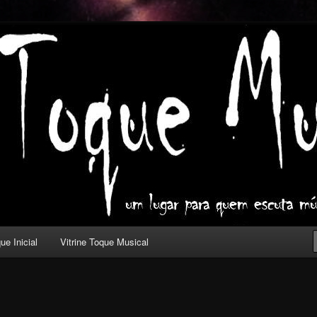
ica com outros olhos.
l
ue Inicial
Vitrine Toque Musical