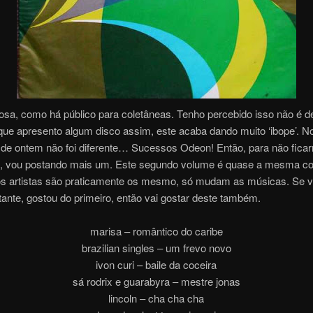
osa, como há público para coletâneas. Tenho percebido isso não é d
que apresento algum disco assim, este acaba dando muito ‘ibope’. N
de ontem não foi diferente… Sucessos Odeon! Então, para não fic
, vou postando mais um. Este segundo volume é quase a mesma co
 os artistas são praticamente os mesmo, só mudam as músicas. Se v
tante, gostou do primeiro, então vai gostar deste também.
marisa – romântico do caribe
brazilian singles – um frevo novo
ivon curi – baile da coceira
sá rodrix e guarabyra – mestre jonas
lincoln – cha cha cha