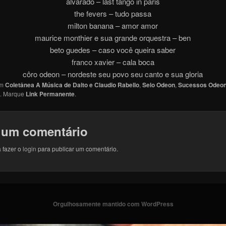
alvarado – last tango in paris
the fevers – tudo passa
milton banana – amor amor
maurice monthier e sua grande orquestra – ben
beto guedes – caso você queira saber
franco xavier – cala boca
côro odeon – nordeste seu povo seu canto e sua gloria
em
Coletânea A Música de Dalto e Claudio Rabello
,
Selo Odeon
,
Sucessos Odeo
. Marque
Link Permanente
.
 um comentário
 fazer o
login
para publicar um comentário.
Orgulhosamente mantido com WordPress