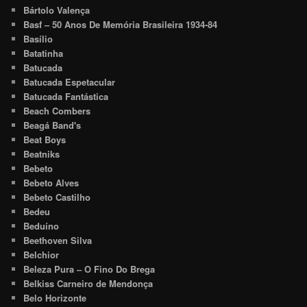
Bártolo Valença
Basf – 50 Anos De Memória Brasileira 1934-84
Basílio
Batatinha
Batucada
Batucada Espetacular
Batucada Fantástica
Beach Combers
Beagá Band's
Beat Boys
Beatniks
Bebeto
Bebeto Alves
Bebeto Castilho
Bedeu
Beduíno
Beethoven Silva
Belchior
Beleza Pura – O Fino Do Brega
Belkiss Carneiro de Mendonça
Belo Horizonte