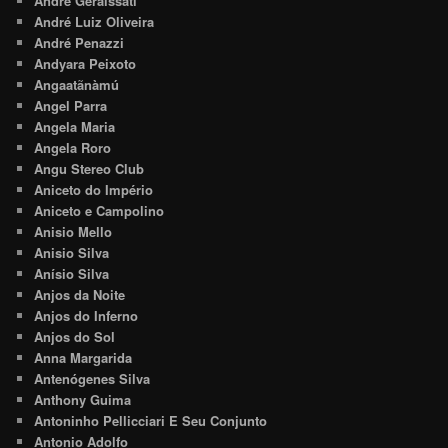
André Geraissati
André Luiz Oliveira
André Penazzi
Andyara Peixoto
Angaatãnàmú
Angel Parra
Angela Maria
Angela Roro
Angu Stereo Club
Aniceto do Império
Aniceto e Campolino
Anisio Mello
Anisio Silva
Anísio Silva
Anjos da Noite
Anjos do Inferno
Anjos do Sol
Anna Margarida
Antenógenes Silva
Anthony Guima
Antoninho Pellicciari E Seu Conjunto
Antonio Adolfo