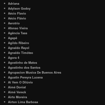
Adriana
Adylson Godoy
Aécio Flavio
Aécio Flávio
Aerotrio
Afonso Vieira
Agência Tass
Agepê
Agildo Ribeiro
Agnaldo Rayol
Agnaldo Timóteo
Agora 4
Agostinho de Matos
Agostinho dos Santos
Agrupacion Musica De Buenos Aires
Agustin Pereyra Lucena
Aí Vem O Dilúvio
Aimé Doniat
Aimé Vereck
Airto Moreira
Airton Lima Barbosa