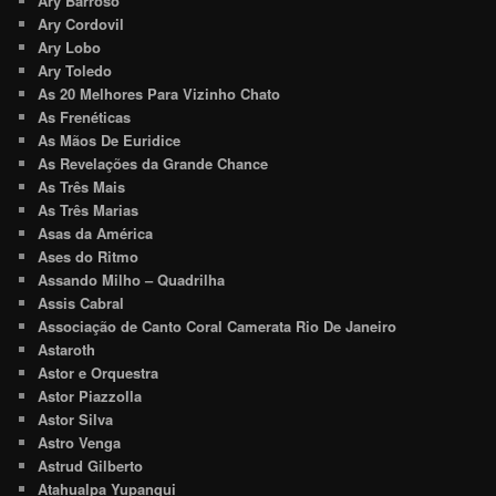
Ary Barroso
Ary Cordovil
Ary Lobo
Ary Toledo
As 20 Melhores Para Vizinho Chato
As Frenéticas
As Mãos De Euridice
As Revelações da Grande Chance
As Três Mais
As Três Marias
Asas da América
Ases do Ritmo
Assando Milho – Quadrilha
Assis Cabral
Associação de Canto Coral Camerata Rio De Janeiro
Astaroth
Astor e Orquestra
Astor Piazzolla
Astor Silva
Astro Venga
Astrud Gilberto
Atahualpa Yupanqui