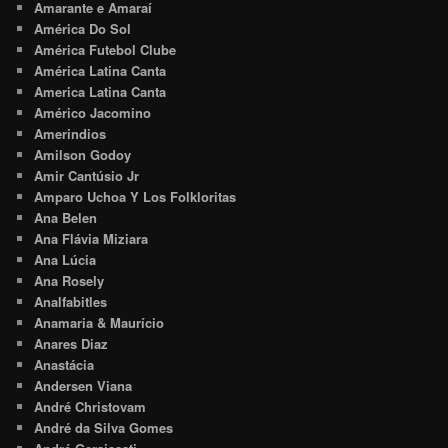
Amarante e Amaraí
América Do Sol
América Futebol Clube
América Latina Canta
America Latina Canta
Américo Jacomino
Amerindios
Amilson Godoy
Amir Cantúsio Jr
Amparo Uchoa Y Los Folkloritas
Ana Belen
Ana Flávia Miziara
Ana Lúcia
Ana Rosely
Analfabitles
Anamaria & Maurício
Anares Diaz
Anastácia
Andersen Viana
André Christovam
André da Silva Gomes