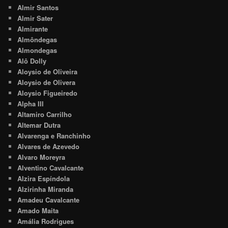
Almir Santos
Almir Sater
Almirante
Almôndegas
Almondegas
Alô Dolly
Aloysio de Oliveira
Aloysio de Olivera
Aloysio Figueiredo
Alpha III
Altamiro Carrilho
Altemar Dutra
Alvarenga e Ranchinho
Alvares de Azevedo
Alvaro Moreyra
Alventino Cavalcante
Alzira Espíndola
Alzirinha Miranda
Amadeu Cavalcante
Amado Maita
Amália Rodrigues