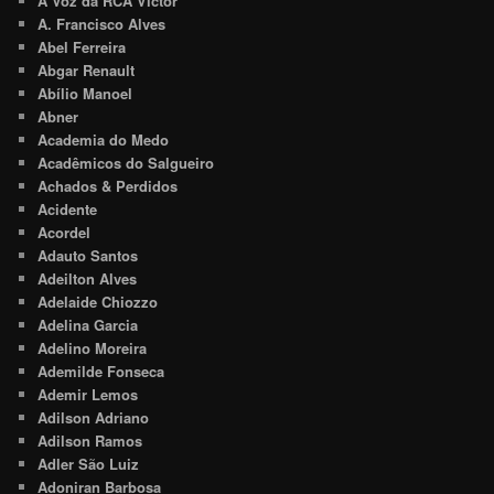
A Voz da RCA Victor
A. Francisco Alves
Abel Ferreira
Abgar Renault
Abílio Manoel
Abner
Academia do Medo
Acadêmicos do Salgueiro
Achados & Perdidos
Acidente
Acordel
Adauto Santos
Adeilton Alves
Adelaide Chiozzo
Adelina Garcia
Adelino Moreira
Ademilde Fonseca
Ademir Lemos
Adilson Adriano
Adilson Ramos
Adler São Luiz
Adoniran Barbosa