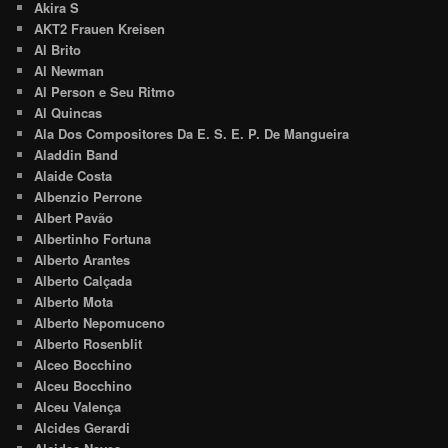
Akira S
AKT2 Frauen Kreisen
Al Brito
Al Newman
Al Person e Seu Ritmo
Al Quincas
Ala Dos Compositores Da E. S. E. P. De Mangueira
Aladdin Band
Alaide Costa
Albenzio Perrone
Albert Pavão
Albertinho Fortuna
Alberto Arantes
Alberto Calçada
Alberto Mota
Alberto Nepomuceno
Alberto Rosenblit
Alceo Bocchino
Alceu Bocchino
Alceu Valença
Alcides Gerardi