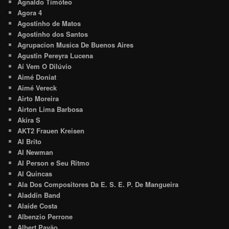
Agnaldo Timóteo
Agora 4
Agostinho de Matos
Agostinho dos Santos
Agrupacion Musica De Buenos Aires
Agustin Pereyra Lucena
Aí Vem O Dilúvio
Aimé Doniat
Aimé Vereck
Airto Moreira
Airton Lima Barbosa
Akira S
AKT2 Frauen Kreisen
Al Brito
Al Newman
Al Person e Seu Ritmo
Al Quincas
Ala Dos Compositores Da E. S. E. P. De Mangueira
Aladdin Band
Alaide Costa
Albenzio Perrone
Albert Pavão