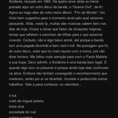
Acidente, lançado em 1983. Há quatro anos atrás eu havia
postado aqui um outro disco da banda, o “Guerra Civil”, de 81.
Agora eu trago eles de volta neste álbum, “Fim do Mundo”. Um
título bem sugestivo para o momento atual pelo qual estamos
passando. Aliás, neste lp, muitas das músicas cabem bem nos
dias de hoje, títulos e letras que falam de situações trágicas,
temas que refletem e serviriam de trilhas para o que estamos
vivendo. Contudo, não é algo baixo astral, até porque a banda
tem uma pegada divertida e bem rock’n’roll. Na postagem que fiz
do outro disco, creio que fui meio injusto com a turma, prá não
dizer leviano. Me faltou mais atenção para ouvir o Paulo Malária
e sua trupe. Devo admitir, o Acidente é uma banda bem legal. E
quando digo isso no presente é porque ainda hoje eles continuam
na ativa. Embora não tenham conseguido o reconhecimento que
merecem, estão por aí se divertido, tocando e produzindo outros
trabalhos. Vale a pena conhecer, ou relembrar…
a lua
melô de miguel pereira
triste sina
sociedade do mal
corpos e pratos