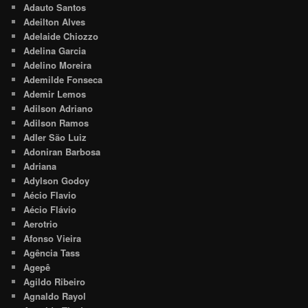
Adauto Santos
Adeilton Alves
Adelaide Chiozzo
Adelina Garcia
Adelino Moreira
Ademilde Fonseca
Ademir Lemos
Adilson Adriano
Adilson Ramos
Adler São Luiz
Adoniran Barbosa
Adriana
Adylson Godoy
Aécio Flavio
Aécio Flávio
Aerotrio
Afonso Vieira
Agência Tass
Agepê
Agildo Ribeiro
Agnaldo Rayol