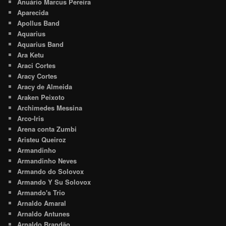
Anuário Marcus Pereira
Aparecida
Apollus Band
Aquarius
Aquarius Band
Ara Ketu
Araci Cortes
Aracy Cortes
Aracy de Almeida
Araken Peixoto
Archimedes Messina
Arco-Iris
Arena conta Zumbi
Aristeu Queiroz
Armandinho
Armandinho Neves
Armando do Solovox
Armando Y Su Solovox
Armando's Trio
Arnaldo Amaral
Arnaldo Antunes
Arnaldo Brandão