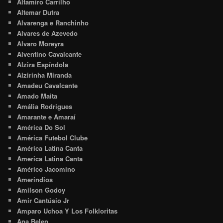
Altamiro Carrilho
Altemar Dutra
Alvarenga e Ranchinho
Alvares de Azevedo
Alvaro Moreyra
Alventino Cavalcante
Alzira Espíndola
Alzirinha Miranda
Amadeu Cavalcante
Amado Maita
Amália Rodrigues
Amarante e Amaraí
América Do Sol
América Futebol Clube
América Latina Canta
America Latina Canta
Américo Jacomino
Amerindios
Amilson Godoy
Amir Cantúsio Jr
Amparo Uchoa Y Los Folkloritas
Ana Belen