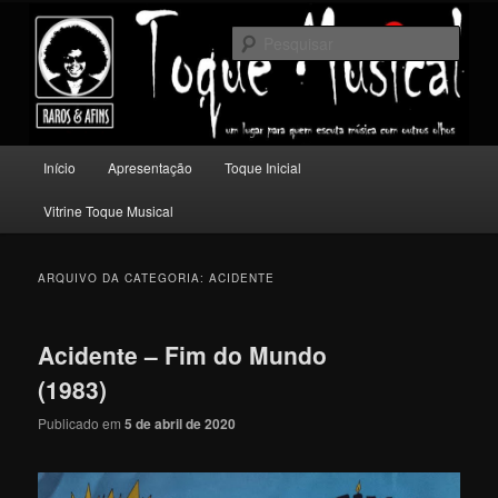
Pular
Pular
Um lugar para quem escuta música com outros olhos.
para
para
Pesqu
o
o
conteúdo
conteúdo
Toque Musical
principal
secundário
Menu
Início
Apresentação
Toque Inicial
principal
Vitrine Toque Musical
ARQUIVO DA CATEGORIA:
ACIDENTE
Acidente – Fim do Mundo
(1983)
Publicado em
5 de abril de 2020