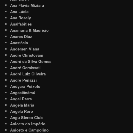
Ana Flávia Miziara
Ana Lúcia
Ana Rosely
Analfabitles
Anamaria & Maurício
Anares Diaz
Anastácia
Andersen Viana
André Christovam
André da Silva Gomes
André Geraissati
André Luiz Oliveira
André Penazzi
Andyara Peixoto
Angaatãnàmú
Angel Parra
Angela Maria
Angela Roro
Angu Stereo Club
Aniceto do Império
Aniceto e Campolino