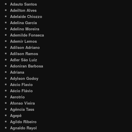
Adauto Santos
Adeilton Alves
Adelaide Chiozzo
Adelina Garcia
Adelino Moreira
Ademilde Fonseca
Ademir Lemos
Adilson Adriano
Adilson Ramos
Adler São Luiz
Adoniran Barbosa
Adriana
Adylson Godoy
Aécio Flavio
Aécio Flávio
Aerotrio
Afonso Vieira
Agência Tass
Agepê
Agildo Ribeiro
Agnaldo Rayol