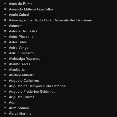
Ases do Ritmo
Assando Milho – Quadrilha
Assis Cabral
Associação de Canto Coral Camerata Rio De Janeiro
Astaroth
Astor e Orquestra
Astor Piazzolla
Astor Silva
Astro Venga
Astrud Gilberto
Atahualpa Yupanqui
Ataulfo Alves
Ataulfo Jr.
Atlético Mineiro
Augusto Calheiros
Augusto de Campos e Cid Campos
Augusto Frederico Schimidt
Augusto Jatobá
Aum
Aum Soham
Áurea Martins