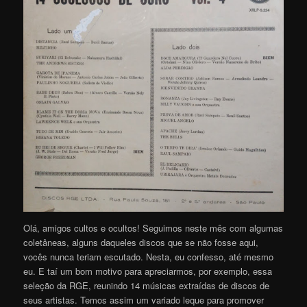
Olá, amigos cultos e ocultos! Seguimos neste mês com algumas
coletâneas, alguns daqueles discos que se não fosse aqui,
vocês nunca teriam escutado. Nesta, eu confesso, até mesmo
eu. E taí um bom motivo para apreciarmos, por exemplo, essa
seleção da RGE, reunindo 14 músicas extraídas de discos de
seus artistas. Temos assim um variado leque para promover