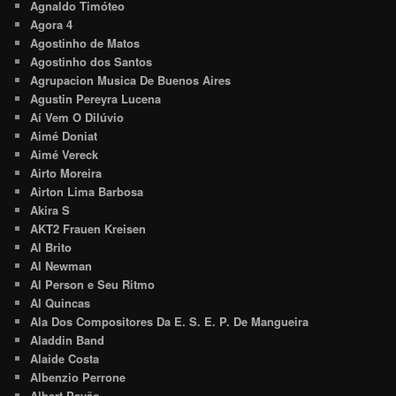
Agnaldo Timóteo
Agora 4
Agostinho de Matos
Agostinho dos Santos
Agrupacion Musica De Buenos Aires
Agustin Pereyra Lucena
Aí Vem O Dilúvio
Aimé Doniat
Aimé Vereck
Airto Moreira
Airton Lima Barbosa
Akira S
AKT2 Frauen Kreisen
Al Brito
Al Newman
Al Person e Seu Ritmo
Al Quincas
Ala Dos Compositores Da E. S. E. P. De Mangueira
Aladdin Band
Alaide Costa
Albenzio Perrone
Albert Pavão