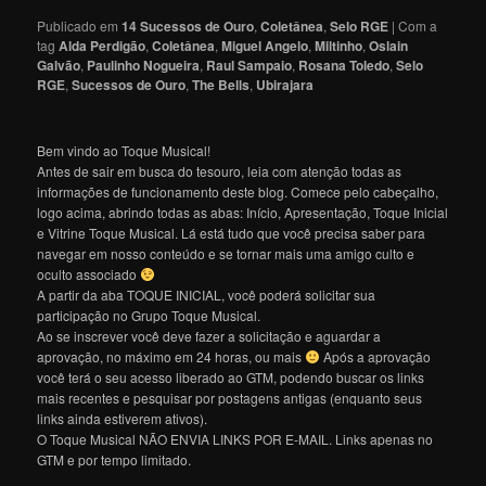
Publicado em
14 Sucessos de Ouro
,
Coletânea
,
Selo RGE
|
Com a
tag
Alda Perdigão
,
Coletânea
,
Miguel Angelo
,
Miltinho
,
Oslain
Galvão
,
Paulinho Nogueira
,
Raul Sampaio
,
Rosana Toledo
,
Selo
RGE
,
Sucessos de Ouro
,
The Bells
,
Ubirajara
Bem vindo ao Toque Musical!
Antes de sair em busca do tesouro, leia com atenção todas as
informações de funcionamento deste blog. Comece pelo cabeçalho,
logo acima, abrindo todas as abas: Início, Apresentação, Toque Inicial
e Vitrine Toque Musical. Lá está tudo que você precisa saber para
navegar em nosso conteúdo e se tornar mais uma amigo culto e
oculto associado
A partir da aba TOQUE INICIAL, você poderá solicitar sua
participação no Grupo Toque Musical.
Ao se inscrever você deve fazer a solicitação e aguardar a
aprovação, no máximo em 24 horas, ou mais
Após a aprovação
você terá o seu acesso liberado ao GTM, podendo buscar os links
mais recentes e pesquisar por postagens antigas (enquanto seus
links ainda estiverem ativos).
O Toque Musical NÃO ENVIA LINKS POR E-MAIL. Links apenas no
GTM e por tempo limitado.