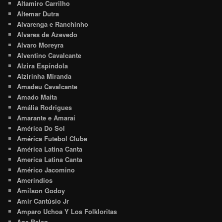
Altamiro Carrilho
Altemar Dutra
Alvarenga e Ranchinho
Alvares de Azevedo
Alvaro Moreyra
Alventino Cavalcante
Alzira Espíndola
Alzirinha Miranda
Amadeu Cavalcante
Amado Maita
Amália Rodrigues
Amarante e Amaraí
América Do Sol
América Futebol Clube
América Latina Canta
America Latina Canta
Américo Jacomino
Amerindios
Amilson Godoy
Amir Cantúsio Jr
Amparo Uchoa Y Los Folkloritas
Ana Belen