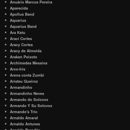
Anuário Marcus Pereira
Aparecida
Apollus Band
Aquarius
Aquarius Band
Ara Ketu
Araci Cortes
Aracy Cortes
Aracy de Almeida
Araken Peixoto
Archimedes Messina
Arco-Iris
Arena conta Zumbi
Aristeu Queiroz
Armandinho
Armandinho Neves
Armando do Solovox
Armando Y Su Solovox
Armando's Trio
Arnaldo Amaral
Arnaldo Antunes
Arnaldo Brandão