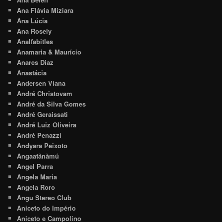
Ana Flávia Miziara
Ana Lúcia
Ana Rosely
Analfabitles
Anamaria & Maurício
Anares Diaz
Anastácia
Andersen Viana
André Christovam
André da Silva Gomes
André Geraissati
André Luiz Oliveira
André Penazzi
Andyara Peixoto
Angaatãnàmú
Angel Parra
Angela Maria
Angela Roro
Angu Stereo Club
Aniceto do Império
Aniceto e Campolino