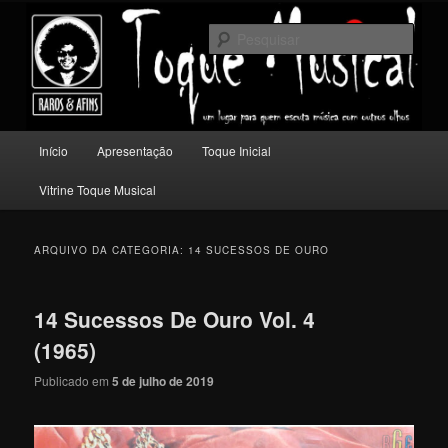
Pular
Pular
Um lugar para quem escuta música com outros olhos.
para
para
Pesqu
o
o
conteúdo
conteúdo
Toque Musical
principal
secundário
Menu
Início
Apresentação
Toque Inicial
principal
Vitrine Toque Musical
ARQUIVO DA CATEGORIA:
14 SUCESSOS DE OURO
14 Sucessos De Ouro Vol. 4
(1965)
Publicado em
5 de julho de 2019