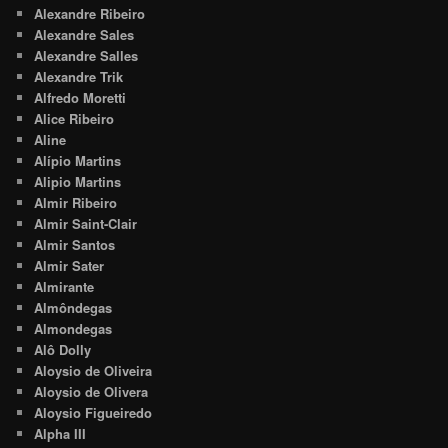
Alexandre Ribeiro
Alexandre Sales
Alexandre Salles
Alexandre Trik
Alfredo Moretti
Alice Ribeiro
Aline
Alípio Martins
Alipio Martins
Almir Ribeiro
Almir Saint-Clair
Almir Santos
Almir Sater
Almirante
Almôndegas
Almondegas
Alô Dolly
Aloysio de Oliveira
Aloysio de Olivera
Aloysio Figueiredo
Alpha III