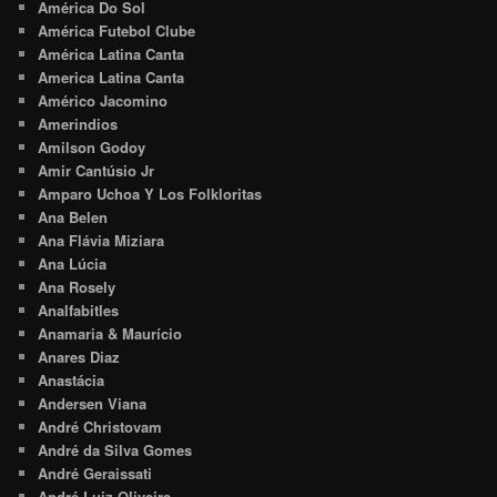
América Do Sol
América Futebol Clube
América Latina Canta
America Latina Canta
Américo Jacomino
Amerindios
Amilson Godoy
Amir Cantúsio Jr
Amparo Uchoa Y Los Folkloritas
Ana Belen
Ana Flávia Miziara
Ana Lúcia
Ana Rosely
Analfabitles
Anamaria & Maurício
Anares Diaz
Anastácia
Andersen Viana
André Christovam
André da Silva Gomes
André Geraissati
André Luiz Oliveira