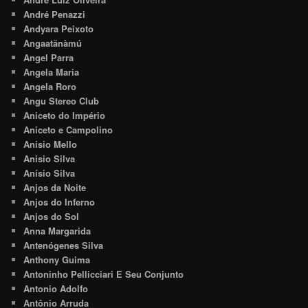
André Penazzi
Andyara Peixoto
Angaatãnàmú
Angel Parra
Angela Maria
Angela Roro
Angu Stereo Club
Aniceto do Império
Aniceto e Campolino
Anisio Mello
Anisio Silva
Anísio Silva
Anjos da Noite
Anjos do Inferno
Anjos do Sol
Anna Margarida
Antenógenes Silva
Anthony Guima
Antoninho Pellicciari E Seu Conjunto
Antonio Adolfo
Antônio Arruda