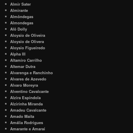
Almir Sater
Almirante
Almôndegas
Almondegas
Alô Dolly
Aloysio de Oliveira
Aloysio de Olivera
Aloysio Figueiredo
Alpha III
Altamiro Carrilho
Altemar Dutra
Alvarenga e Ranchinho
Alvares de Azevedo
Alvaro Moreyra
Alventino Cavalcante
Alzira Espíndola
Alzirinha Miranda
Amadeu Cavalcante
Amado Maita
Amália Rodrigues
Amarante e Amaraí