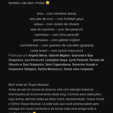
também são bem vindos
dora – com severino araújo
aos pés da cruz – com lindolph gaya
adeus – com renato de oliveira
saia do caminho – com léo peracchi
carinhoso – com lyrio panicalli
promessa – com gabriel migliori
caminhemos – com gustavo de carvalho (guaraná)
canta brasil – com sylvio mazzucca
Publicado em
Angela Maria
,
Gabriel Migliori
,
Guaraná e Sua
Orquestra
,
Leo Peracchi
,
Lindolpho Gaya
,
Lyrio Panicali
,
Renato de
Oliveira e Sua Orquestra
,
Selo Copacabana
,
Severino Araujo e
Orquestra Tabajara
,
Sylvio Mazzucca
|
Deixe uma resposta
Bem vindo ao Toque Musical!
Antes de sair em busca do tesouro, leia com atenção todas as
informações de funcionamento deste blog. Comece pelo cabeçalho,
logo acima, abrindo todas as abas: Início, Apresentação, Toque Inicial
e Vitrine Toque Musical. Lá está tudo que você precisa saber para
navegar em nosso conteúdo e se tornar mais uma amigo culto e