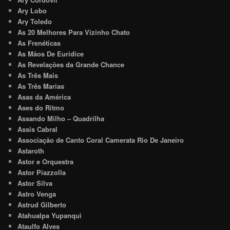
Ary Lobo
Ary Toledo
As 20 Melhores Para Vizinho Chato
As Frenéticas
As Mãos De Euridice
As Revelações da Grande Chance
As Três Mais
As Três Marias
Asas da América
Ases do Ritmo
Assando Milho – Quadrilha
Assis Cabral
Associação de Canto Coral Camerata Rio De Janeiro
Astaroth
Astor e Orquestra
Astor Piazzolla
Astor Silva
Astro Venga
Astrud Gilberto
Atahualpa Yupanqui
Ataulfo Alves