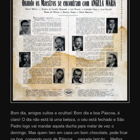
Bom dia, amigos cultos e ocultos! Bom dia e boa Páscoa, é
claro! O dia não está lá uma beleza, o céu está fechado e São
Pedro logo vai mandar aquela ducha para melar de vez o
domingo. Mas quem tem em casa um bom chocolate, pode ficar
na boa, comendo ovos de Páscoa… naquele laricão… Melhor