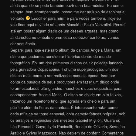
ainda quando se pode também ouvir uma boa música. Eu como
sempre, bem acompanhado, posso me dar ao luxo de escolher a
vontade
Escolher para mim, e para vocês também. Hoje eu
vou ficar aqui ouvindo só Jards Macalé e Paulo Vanzolini. Pensei
até em postar algum disco de um desses artistas, mas como
ainda estou no embalo e promessa de trazer cantoras, vamos
dar sequência…
Separei para hoje este raro álbum da cantora Angela Maria, um
disco que podemos considerar histórico dentro do mundo
fonográfico. Foi um dos primeiros discos de 12 polegas lançado
pela gravadora Copacabana. Foi uma superprodução, um dos
discos mais caros a ser realizados naquela época. Isso por
conta da ousadia de seus produtores em fazer um disco onde
foram escalados oito grandes maestros e suas orquestras para
acompanharem Angela Maria. O disco se divide em oito faixas,
trazendo um repertório fino, que agrada em cheio e para um
público além de tietes da cantora. É interessante notar como
cada música se torna especial, com características próprias, sob
os arranjos e regências dos mestres Gabriel Migliori; Guaraná;
Léo Peracchi; Gaya; Lyrio Panicalli; Renato de Oliveria; Severino
Araújo e Sylvio Mazzucca. Não deixem de conferir. Comentários