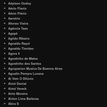
Adylson Godoy
Aécio Flavio
Aécio Flávio
Aerotrio
Afonso Vieira
Agência Tass
Agepê
Agildo Ribeiro
Agnaldo Rayol
Agnaldo Timóteo
Agora 4
Agostinho de Matos
Agostinho dos Santos
Agrupacion Musica De Buenos Aires
Agustin Pereyra Lucena
Aí Vem O Dilúvio
Aimé Doniat
Aimé Vereck
Airto Moreira
Airton Lima Barbosa
Akira S