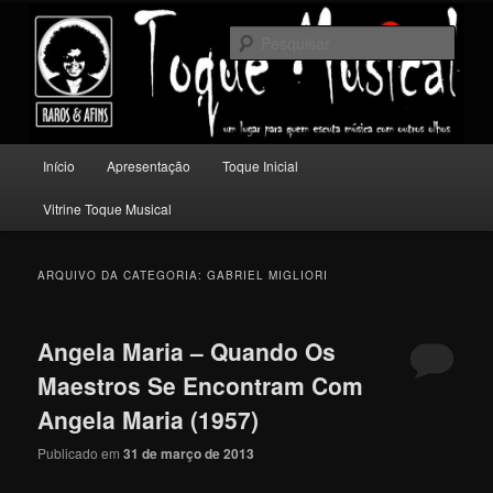
Pular
Pular
Um lugar para quem escuta música com outros olhos.
para
para
Pesqu
o
o
conteúdo
conteúdo
Toque Musical
principal
secundário
Menu
Início
Apresentação
Toque Inicial
principal
Vitrine Toque Musical
ARQUIVO DA CATEGORIA:
GABRIEL MIGLIORI
Angela Maria – Quando Os
Maestros Se Encontram Com
Angela Maria (1957)
Publicado em
31 de março de 2013