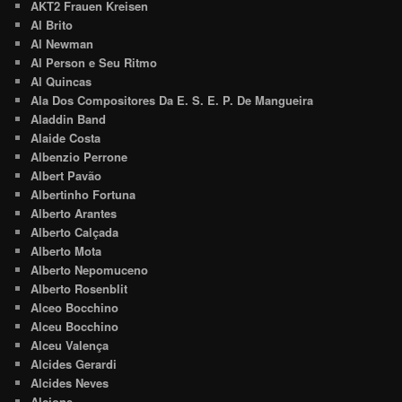
AKT2 Frauen Kreisen
Al Brito
Al Newman
Al Person e Seu Ritmo
Al Quincas
Ala Dos Compositores Da E. S. E. P. De Mangueira
Aladdin Band
Alaide Costa
Albenzio Perrone
Albert Pavão
Albertinho Fortuna
Alberto Arantes
Alberto Calçada
Alberto Mota
Alberto Nepomuceno
Alberto Rosenblit
Alceo Bocchino
Alceu Bocchino
Alceu Valença
Alcides Gerardi
Alcides Neves
Alcione