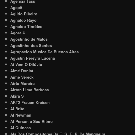
Agência Tass
Agepê
Agildo Ribeiro
Agnaldo Rayol
Agnaldo Timóteo
Agora 4
Agostinho de Matos
Agostinho dos Santos
Agrupacion Musica De Buenos Aires
Agustin Pereyra Lucena
Aí Vem O Dilúvio
Aimé Doniat
Aimé Vereck
Airto Moreira
Airton Lima Barbosa
Akira S
AKT2 Frauen Kreisen
Al Brito
Al Newman
Al Person e Seu Ritmo
Al Quincas
Ala Dos Compositores Da E. S. E. P. De Mangueira