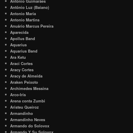
Antônio Guimarães
Antônio Luz (Baiano)
Antonio Maria
Antonio Martins
Anuário Marcus Pereira
Aparecida
Apollus Band
Aquarius
Aquarius Band
Ara Ketu
Araci Cortes
Aracy Cortes
Aracy de Almeida
Araken Peixoto
Archimedes Messina
Arco-Iris
Arena conta Zumbi
Aristeu Queiroz
Armandinho
Armandinho Neves
Armando do Solovox
Armando Y Su Solovox