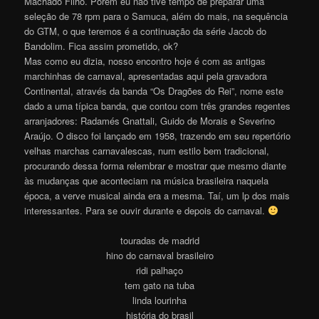
Machado Filho. Porém eu não tive tempo de preparar uma
seleção de 78 rpm para o Samuca, além do mais, na sequência
do GTM, o que teremos é a continuação da série Jacob do
Bandolim. Fica assim prometido, ok?
Mas como eu dizia, nosso encontro hoje é com as antigas
marchinhas de carnaval, apresentadas aqui pela gravadora
Continental, através da banda “Os Dragões do Rei”, nome este
dado a uma típica banda, que contou com três grandes regentes
arranjadores: Radamés Gnattali, Guido de Morais e Severino
Araújo. O disco foi lançado em 1958, trazendo em seu repertório
velhas marchas carnavalescas, num estilo bem tradicional,
procurando dessa forma relembrar e mostrar que mesmo diante
às mudanças que aconteciam na música brasileira naquela
época, a verve musical ainda era a mesma. Taí, um lp dos mais
interessantes. Para se ouvir durante e depois do carnaval.
touradas de madrid
hino do carnaval brasileiro
ridi palhaço
tem gato na tuba
linda lourinha
história do brasil