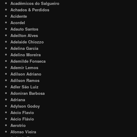
Acadêmicos do Salgueiro
Achados & Perdidos
Acidente
Acordel
Adauto Santos
Adeilton Alves
Adelaide Chiozzo
Adelina Garcia
Adelino Moreira
Ademilde Fonseca
Ademir Lemos
Adilson Adriano
Adilson Ramos
Adler São Luiz
Adoniran Barbosa
Adriana
Adylson Godoy
Aécio Flavio
Aécio Flávio
Aerotrio
Afonso Vieira