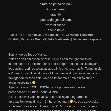
pirata da perna de pau
linda morena
grau 10
pepita de guadalajara
trem blindado
lancha nova
Publicado em
Banda Os Dragões do Rei
,
Carnaval
,
Radamés
Gnatalli
,
Radamés Gnattali
,
Selo Continental
|
Deixe uma resposta
Bem vindo ao Toque Musical!
Antes de sair em busca do tesouro, leia com atenção todas as
informações de funcionamento deste blog. Comece pelo cabeçalho,
logo acima, abrindo todas as abas: Início, Apresentação, Toque Inicial
e Vitrine Toque Musical. Lá está tudo que você precisa saber para
navegar em nosso conteúdo e se tornar mais uma amigo culto e
oculto associado
A partir da aba TOQUE INICIAL, você poderá solicitar sua
participação no Grupo Toque Musical.
Ao se inscrever você deve fazer a solicitação e aguardar a
aprovação, no máximo em 24 horas, ou mais
Após a aprovação
você terá o seu acesso liberado ao GTM, podendo buscar os links
mais recentes e pesquisar por postagens antigas (enquanto seus