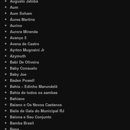
Augusto Jatobá
Aum
Aum Soham
Áurea Martins
Aurino
Aurora Miranda
Avanço 5
Avena de Castro
Ayrton Mugnaini Jr
Azymuth
Babi De Oliveira
Baby Consuelo
Baby Joe
Baden Powell
Bahia – Edinho Marundelê
Bahia de todos os sambas
Bahiano
Baiano e Os Novos Caetanos
Baile de Gala do Municipal RJ
Balona e Seu Conjunto
Bamba Brasil
Bana