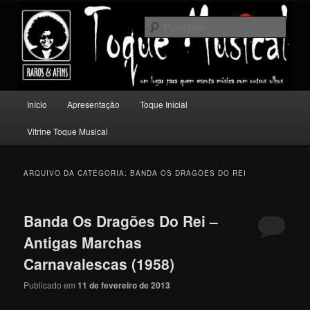
Pular
Pular
Um lugar para quem escuta música com outros olhos.
para
para
Pesqu
o
o
conteúdo
conteúdo
Toque Musical
principal
secundário
Menu
Início
Apresentação
Toque Inicial
principal
Vitrine Toque Musical
ARQUIVO DA CATEGORIA:
BANDA OS DRAGÕES DO REI
Banda Os Dragões Do Rei –
Antigas Marchas
Carnavalescas (1958)
Publicado em
11 de fevereiro de 2013