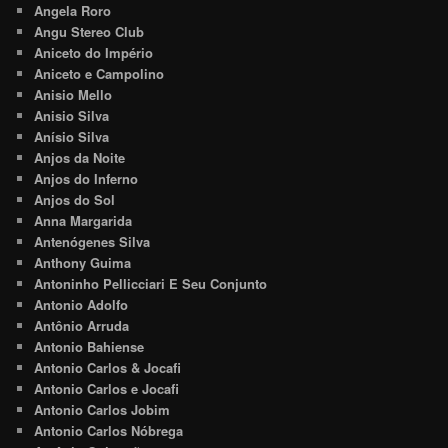
Angela Roro
Angu Stereo Club
Aniceto do Império
Aniceto e Campolino
Anisio Mello
Anisio Silva
Anísio Silva
Anjos da Noite
Anjos do Inferno
Anjos do Sol
Anna Margarida
Antenógenes Silva
Anthony Guima
Antoninho Pellicciari E Seu Conjunto
Antonio Adolfo
Antônio Arruda
Antonio Bahiense
Antonio Carlos & Jocafi
Antonio Carlos e Jocafi
Antonio Carlos Jobim
Antonio Carlos Nóbrega