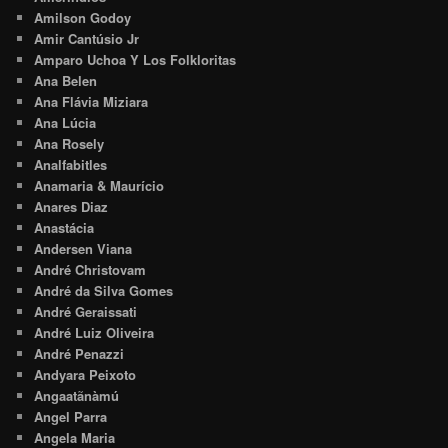
Amilson Godoy
Amir Cantúsio Jr
Amparo Uchoa Y Los Folkloritas
Ana Belen
Ana Flávia Miziara
Ana Lúcia
Ana Rosely
Analfabitles
Anamaria & Maurício
Anares Diaz
Anastácia
Andersen Viana
André Christovam
André da Silva Gomes
André Geraissati
André Luiz Oliveira
André Penazzi
Andyara Peixoto
Angaatãnàmú
Angel Parra
Angela Maria