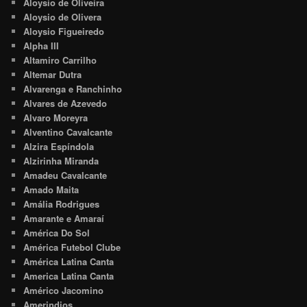
Aloysio de Oliveira
Aloysio de Olivera
Aloysio Figueiredo
Alpha III
Altamiro Carrilho
Altemar Dutra
Alvarenga e Ranchinho
Alvares de Azevedo
Alvaro Moreyra
Alventino Cavalcante
Alzira Espíndola
Alzirinha Miranda
Amadeu Cavalcante
Amado Maita
Amália Rodrigues
Amarante e Amaraí
América Do Sol
América Futebol Clube
América Latina Canta
America Latina Canta
Américo Jacomino
Amerindios